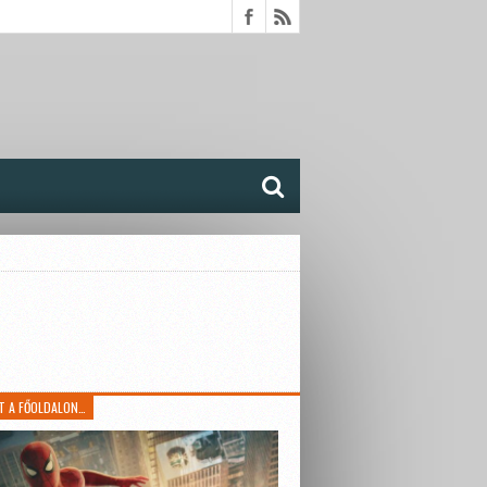
T A FŐOLDALON…