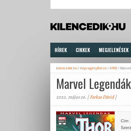
HÍREK
CIKKEK
MEGJELENÉSEK
kilencedik.hu
/
KépregényBörze
/
47KB
/
Marvel
Marvel Legendá
2022. május 26. |
Farkas Dávid
|
Cím:
Szerz