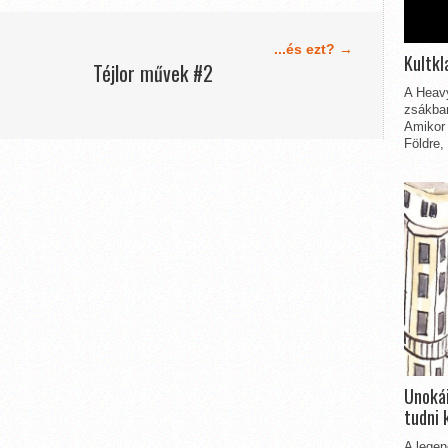
...és ezt? →
Kultkl
z
Téjlor művek #2
A Heavy
zsákbam
Amikor 
Földre,
Unokái
tudni 
A legen