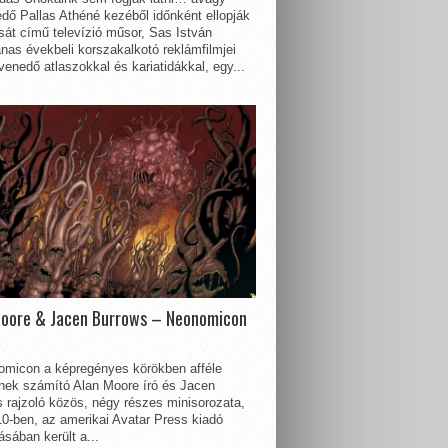
dő Pallas Athéné kezéből időnként ellopják
sát című televízió műsor, Sas István
nas évekbeli korszakalkotó reklámfilmjei
enedő atlaszokkal és kariatidákkal, egy...
Moore & Jacen Burrows – Neonomicon
omicon a képregényes körökben afféle
nnek számító Alan Moore író és Jacen
 rajzoló közös, négy részes minisorozata,
0-ben, az amerikai Avatar Press kiadó
sában került a...