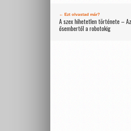
← Ezt olvastad már?
A szex hihetetlen története – A
ősembertől a robotokig