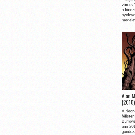
városvé
a lándz
nyolcva
megelev
Alan 
(2010)
A Neon
féliste
Burrows
ami 201
gondozá