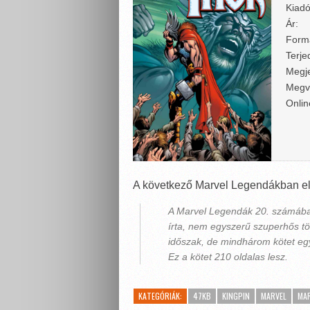
Kiadó
Ár:
Form
Terje
Megje
Megv
Onlin
A következő Marvel Legendákban el
A Marvel Legendák 20. számában 
írta, nem egyszerű szuperhős tört
időszak, de mindhárom kötet egy
Ez a kötet 210 oldalas lesz.
KATEGÓRIÁK:
47KB
KINGPIN
MARVEL
MAR