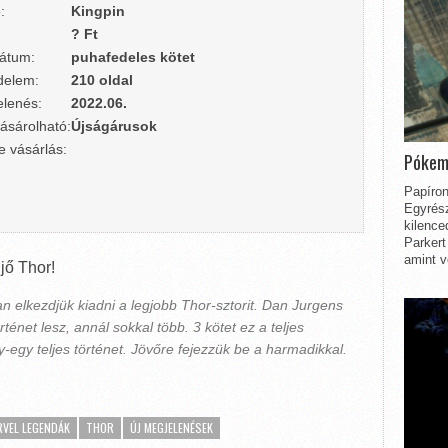
:
Kingpin
? Ft
átum:
puhafedeles kötet
delem:
210 oldal
lenés:
2022.06.
ásárolható:
Újságárusok
e vásárlás:
Pókem
Papíron
Egyrész
kilence
Parkert
amint v
jő Thor!
elkezdjük kiadni a legjobb Thor-sztorit. Dan Jurgens
énet lesz, annál sokkal több. 3 kötet ez a teljes
-egy teljes történet. Jövőre fejezzük be a harmadikkal.
VEL LEGENDÁK
THOR
ÚJ MEGJELENÉSEK