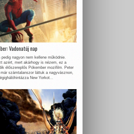
ber: Vadonatúj nap
 pedig nagyon nem kellene működnie.
t azért, mert akárhogy is nézem, ez a
dik élőszereplős Pókember mozifilm. Peter
 már számtalanszor láttuk a nagyvásznon,
égighálóhintázza New Yorkot...