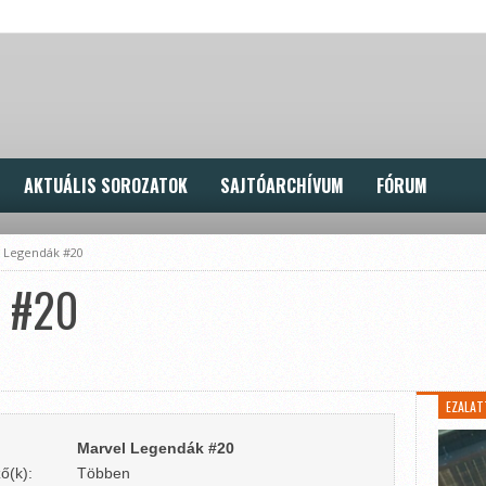
AKTUÁLIS SOROZATOK
SAJTÓARCHÍVUM
FÓRUM
 Legendák #20
k #20
EZALAT
Marvel Legendák #20
ő(k):
Többen