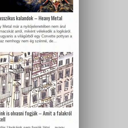
asszikus kalandok – Heavy Metal
 Metal már a nyitójelenetében nem árul
acskát arról, miként vélekedik a logikáról.
ugyanis a világűrből egy Corvette pottyan a
 az nemhogy nem ég szénné, de...
nk is olvasni fogják – Amit a falakról
kell
dás Unokáink sem fogják látni… avagy