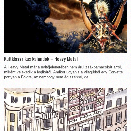
Kultklasszikus kalandok – Heavy Metal
A Heavy Metal már a nyitójelenetében nem árul zsákbamacskát arról,
miként vélekedik a logikáról. Amikor ugyanis a világűrből egy Corvette
pottyan a Földre, az nemhogy nem ég szénné, de...