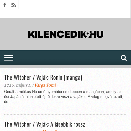
HÍREK
CIKKEK
MEGJELENÉSEK
AKTUÁLIS
SAJTÓARCHÍVUM
FÓRUM
SOROZATOK
The Witcher / Vaják: Ronin (manga)
2026. május 1. /
Varga Tomi
Geralt a mitikus Hó úrnő nyomába ered ebben a mangában, amely az
ősi Japán által ihletett új földekre viszi a vajákot. A világ megváltozott,
de...
The Witcher / Vaják: A kisebbik rossz