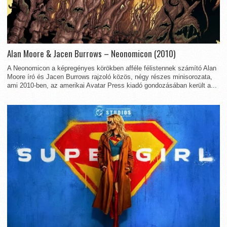
Alan Moore & Jacen Burrows – Neonomicon (2010)
A Neonomicon a képregényes körökben afféle félistennek számító Alan
Moore író és Jacen Burrows rajzoló közös, négy részes minisorozata,
ami 2010-ben, az amerikai Avatar Press kiadó gondozásában került a...