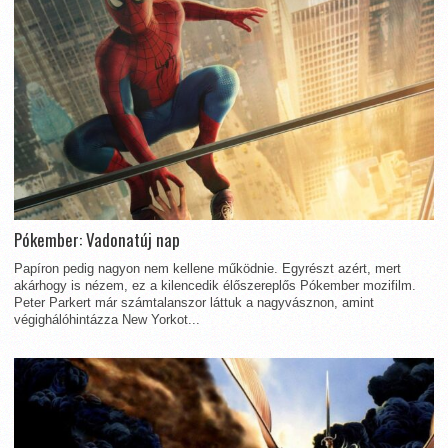
Pókember: Vadonatúj nap
Papíron pedig nagyon nem kellene működnie. Egyrészt azért, mert
akárhogy is nézem, ez a kilencedik élőszereplős Pókember mozifilm.
Peter Parkert már számtalanszor láttuk a nagyvásznon, amint
végighálóhintázza New Yorkot...