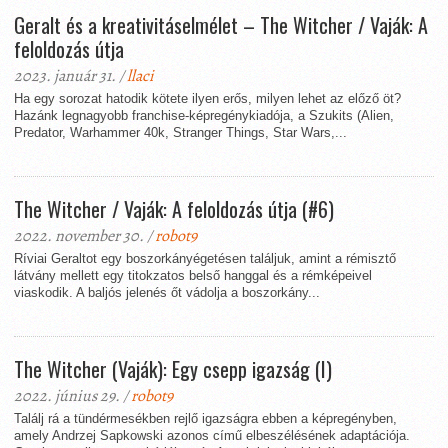
Geralt és a kreativitáselmélet – The Witcher / Vaják: A
feloldozás útja
2023. január 31. /
llaci
Ha egy sorozat hatodik kötete ilyen erős, milyen lehet az előző öt?
Hazánk legnagyobb franchise-képregénykiadója, a Szukits (Alien,
Predator, Warhammer 40k, Stranger Things, Star Wars,...
The Witcher / Vaják: A feloldozás útja (#6)
2022. november 30. /
robot9
Ríviai Geraltot egy boszorkányégetésen találjuk, amint a rémisztő
látvány mellett egy titokzatos belső hanggal és a rémképeivel
viaskodik. A baljós jelenés őt vádolja a boszorkány...
The Witcher (Vaják): Egy csepp igazság (I)
2022. június 29. /
robot9
Találj rá a tündérmesékben rejlő igazságra ebben a képregényben,
amely Andrzej Sapkowski azonos című elbeszélésének adaptációja.