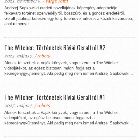
2025. november 9. /
Varga Tomi
Andrzej Sapkowski eredeti novellájának képregény-adaptációja
felkavaró történet szenvedélyről, bosszúról és a gonosz eredetéről.
Geralt jutalmat keresve egy lény tetemével érkezik a közeli kisvárosba,
ahol reményei...
The Witcher: Történetek Ríviai Geraltról #2
2025. május 7. /
robot9
Akinek tetszettek a Vaják-könyvek, vagy szereti a The Witcher
videójátékot, az egész biztosan imádni fogja ezt a
képregénygyűjteményt. Aki pedig még nem ismeri Andrzej Sapkowski...
The Witcher: Történetek Ríviai Geraltról #1
2025. május 7. /
robot9
Akinek tetszettek a Vaják-könyvek, vagy szereti a The Witcher
videójátékot, az egész biztosan imádni fogja ezt a
képregénygyűjteményt. Aki pedig még nem ismeri Andrzej Sapkowski...