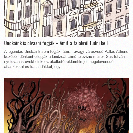
Unokáink is olvasni fogják – Amit a falakról tudni kell
A legendás Unokáink sem fogják látni… avagy városvédő Pallas Athéné
kezéből időnként ellopják a lándzsát című televízió műsor, Sas István
nyolcvanas évekbeli korszakalkotó reklámfilmjei megelevenedő
atlaszokkal és kariatidákkal, egy...