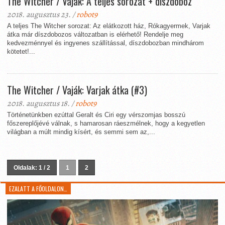
The Witcher / Vaják: A teljes sorozat + díszdoboz
2018. augusztus 23. /
robot9
A teljes The Witcher sorozat: Az elátkozott ház, Rókagyermek, Varjak
átka már díszdobozos változatban is elérhető! Rendelje meg
kedvezménnyel és ingyenes szállítással, díszdobozban mindhárom
kötetet!...
The Witcher / Vaják: Varjak átka (#3)
2018. augusztus 18. /
robot9
Történetünkben ezúttal Geralt és Ciri egy vérszomjas bosszú
főszereplőjévé válnak, s hamarosan ráeszmélnek, hogy a kegyetlen
világban a múlt mindig kísért, és semmi sem az,...
Oldalak: 1 / 2
1
2
EZALATT A FŐOLDALON…