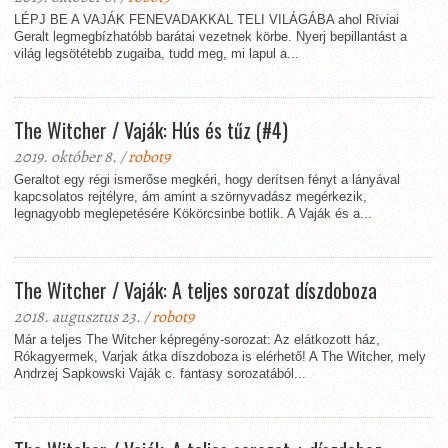
LÉPJ BE A VAJÁK FENEVADAKKAL TELI VILÁGÁBA ahol Ríviai
Geralt legmegbízhatóbb barátai vezetnek körbe. Nyerj bepillantást a
világ legsötétebb zugaiba, tudd meg, mi lapul a...
The Witcher / Vaják: Hús és tűz (#4)
2019. október 8. /
robot9
Geraltot egy régi ismerőse megkéri, hogy derítsen fényt a lányával
kapcsolatos rejtélyre, ám amint a szörnyvadász megérkezik,
legnagyobb meglepetésére Kökörcsinbe botlik. A Vaják és a...
The Witcher / Vaják: A teljes sorozat díszdoboza
2018. augusztus 23. /
robot9
Már a teljes The Witcher képregény-sorozat: Az elátkozott ház,
Rókagyermek, Varjak átka díszdoboza is elérhető! A The Witcher, mely
Andrzej Sapkowski Vaják c. fantasy sorozatából...