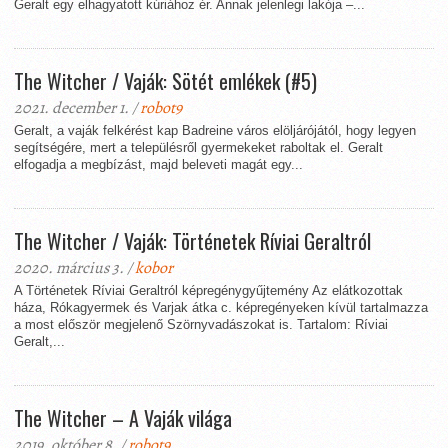
Geralt egy elhagyatott kúriához ér. Annak jelenlegi lakója –...
The Witcher / Vaják: Sötét emlékek (#5)
2021. december 1. /
robot9
Geralt, a vaják felkérést kap Badreine város elöljárójától, hogy legyen
segítségére, mert a településről gyermekeket raboltak el. Geralt
elfogadja a megbízást, majd beleveti magát egy...
The Witcher / Vaják: Történetek Ríviai Geraltról
2020. március 3. /
kobor
A Történetek Ríviai Geraltról képregénygyűjtemény Az elátkozottak
háza, Rókagyermek és Varjak átka c. képregényeken kívül tartalmazza
a most először megjelenő Szörnyvadászokat is. Tartalom: Ríviai
Geralt,...
The Witcher – A Vaják világa
2019. október 8. /
robot9