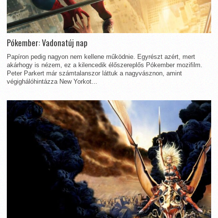
Pókember: Vadonatúj nap
Papíron pedig nagyon nem kellene működnie. Egyrészt azért, mert
akárhogy is nézem, ez a kilencedik élőszereplős Pókember mozifilm.
Peter Parkert már számtalanszor láttuk a nagyvásznon, amint
végighálóhintázza New Yorkot...