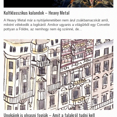
Kultklasszikus kalandok – Heavy Metal
A Heavy Metal már a nyitójelenetében nem árul zsákbamacskát arról,
miként vélekedik a logikáról. Amikor ugyanis a világűrből egy Corvette
pottyan a Földre, az nemhogy nem ég szénné, de...
Unokáink is olvasni fogják – Amit a falakról tudni kell