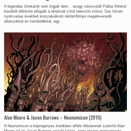
A legendás Unokáink sem fogják látni… avagy városvédő Pallas Athéné
kezéből időnként ellopják a lándzsát című televízió műsor, Sas István
nyolcvanas évekbeli korszakalkotó reklámfilmjei megelevenedő
atlaszokkal és kariatidákkal, egy...
Alan Moore & Jacen Burrows – Neonomicon (2010)
A Neonomicon a képregényes körökben afféle félistennek számító Alan
Moore író és Jacen Burrows rajzoló közös, négy részes minisorozata,