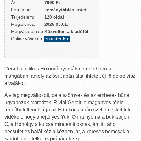
Ár:
7990 Ft
Formátum:
keménytáblás kötet
Terjedelem:
120 oldal
Megjelenés:
2026.05.01.
Megvásárolható:
Közvetlen a kiadótól
Online vásárlás:
szukits.hu
Geralt a mitikus Hó úrnő nyomába ered ebben a
mangában, amely az ősi Japán által ihletett új földekre viszi
a vajákot.
A világ megváltozott, de a szörnyek és az emberek bűnei
ugyanazok maradtak. Ríviai Geralt, a magányos rónin
rendíthetetlenül járja az Edo-kori Japán szellemekkel teli
vidékeit, hogy a rejtélyes Yuki Onna nyomára bukkanjon.
Ő, a Hóhölgy a kulcsa minden titoknak, ám itt, ahol
becsület és halál kéz a kézben jár, a keresés nemcsak a
kardot, de a lelket is próbára teszi…