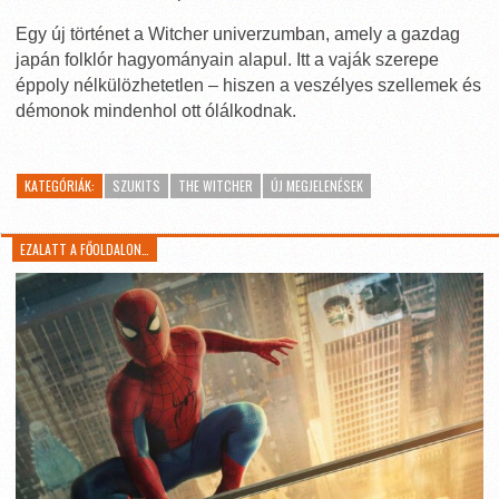
Egy új történet a Witcher univerzumban, amely a gazdag
japán folklór hagyományain alapul. Itt a vaják szerepe
éppoly nélkülözhetetlen – hiszen a veszélyes szellemek és
démonok mindenhol ott ólálkodnak.
KATEGÓRIÁK:
SZUKITS
THE WITCHER
ÚJ MEGJELENÉSEK
EZALATT A FŐOLDALON…