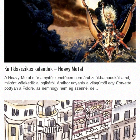
Kultklasszikus kalandok – Heavy Metal
A Heavy Metal már a nyitójelenetében nem árul zsákbamacskát arról,
miként vélekedik a logikáról. Amikor ugyanis a világűrből egy Corvette
pottyan a Földre, az nemhogy nem ég szénné, de...