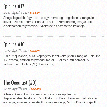
Epicline #17
2017. április 21. /
robot9
Ahogy legutóbb, úgy most is egyszerre fog megjelenni a magazin
következő két száma. Ráadásul a 17. számban még magasabb
oldalszámon folytatódnak Szekerce és Szemerce kalandjai,...
Epicline #16
2017. április 21. /
robot9
2017. májusában, a 13. képregény fesztiválra jelenik meg az EpicLine
16. száma, amiben folytatódni fog az 5Pallos című sorozat. A
tartalomból: 5Pallos (#3): Hoztam is,...
The Occultist (#0)
2017. április 20. /
robot9
A Nero Blanco Comics kiadó egyik újdonsága lesz a
Képregényfesztiválra az Occultist című Dark Horse-sorozat felvezető
epizódja, amelyet a fesztivál román vendége, Victor Drujiniu rajzolt....