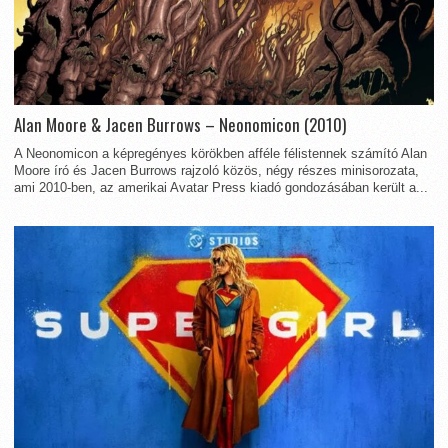
Alan Moore & Jacen Burrows – Neonomicon (2010)
A Neonomicon a képregényes körökben afféle félistennek számító Alan
Moore író és Jacen Burrows rajzoló közös, négy részes minisorozata,
ami 2010-ben, az amerikai Avatar Press kiadó gondozásában került a...