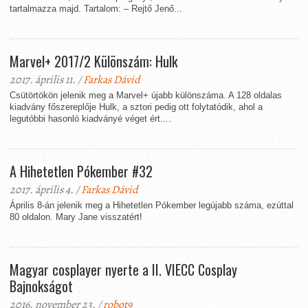
tartalmazza majd. Tartalom: – Rejtő Jenő...
Marvel+ 2017/2 Különszám: Hulk
2017. április 11. /
Farkas Dávid
Csütörtökön jelenik meg a Marvel+ újabb különszáma. A 128 oldalas
kiadvány főszereplője Hulk, a sztori pedig ott folytatódik, ahol a
legutóbbi hasonló kiadványé véget ért....
A Hihetetlen Pókember #32
2017. április 4. /
Farkas Dávid
Április 8-án jelenik meg a Hihetetlen Pókember legújabb száma, ezúttal
80 oldalon. Mary Jane visszatért!
Magyar cosplayer nyerte a II. VIECC Cosplay
Bajnokságot
2016. november 23. /
robot9