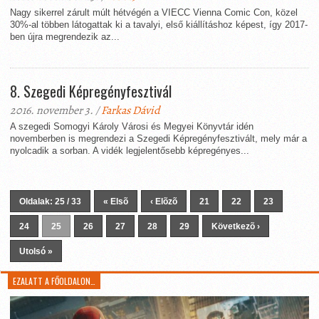
Nagy sikerrel zárult múlt hétvégén a VIECC Vienna Comic Con, közel
30%-al többen látogattak ki a tavalyi, első kiállításhoz képest, így 2017-
ben újra megrendezik az...
8. Szegedi Képregényfesztivál
2016. november 3. /
Farkas Dávid
A szegedi Somogyi Károly Városi és Megyei Könyvtár idén
novemberben is megrendezi a Szegedi Képregényfesztivált, mely már a
nyolcadik a sorban. A vidék legjelentősebb képregényes...
Oldalak: 25 / 33
« Elsõ
‹ Elõzõ
21
22
23
24
25
26
27
28
29
Következõ ›
Utolsó »
EZALATT A FŐOLDALON…