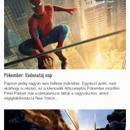
Pókember: Vadonatúj nap
Papíron pedig nagyon nem kellene működnie. Egyrészt azért, mert
akárhogy is nézem, ez a kilencedik élőszereplős Pókember mozifilm.
Peter Parkert már számtalanszor láttuk a nagyvásznon, amint
végighálóhintázza New Yorkot...