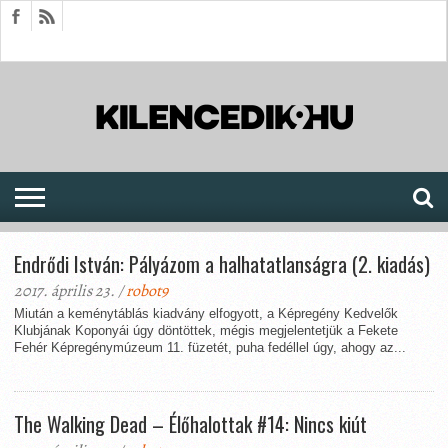
HÍREK
CIKKEK
MEGJELENÉSEK
AKTUÁLIS
SAJTÓARCHÍVUM
FÓRUM
SOROZATOK
Endrődi István: Pályázom a halhatatlanságra (2. kiadás)
2017. április 23. /
robot9
Miután a keménytáblás kiadvány elfogyott, a Képregény Kedvelők
Klubjának Koponyái úgy döntöttek, mégis megjelentetjük a Fekete
Fehér Képregénymúzeum 11. füzetét, puha fedéllel úgy, ahogy az...
The Walking Dead – Élőhalottak #14: Nincs kiút