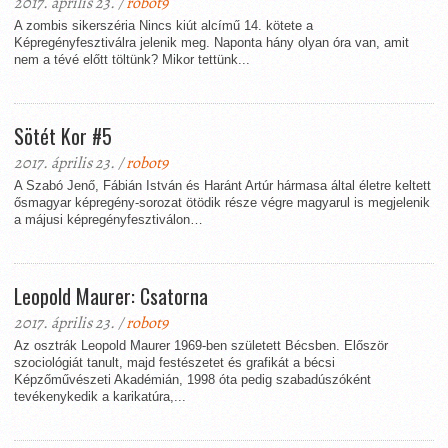
2017. április 23. /
robot9
A zombis sikerszéria Nincs kiút alcímű 14. kötete a
Képregényfesztiválra jelenik meg. Naponta hány olyan óra van, amit
nem a tévé előtt töltünk? Mikor tettünk...
Sötét Kor #5
2017. április 23. /
robot9
A Szabó Jenő, Fábián István és Haránt Artúr hármasa által életre keltett
ősmagyar képregény-sorozat ötödik része végre magyarul is megjelenik
a májusi képregényfesztiválon…
Leopold Maurer: Csatorna
2017. április 23. /
robot9
Az osztrák Leopold Maurer 1969-ben született Bécsben. Először
szociológiát tanult, majd festészetet és grafikát a bécsi
Képzőművészeti Akadémián, 1998 óta pedig szabadúszóként
tevékenykedik a karikatúra,...