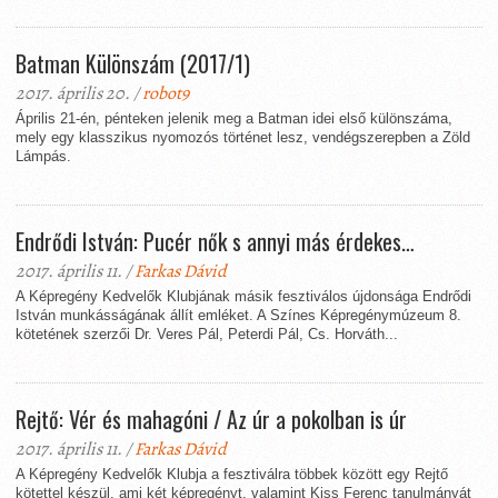
Batman Különszám (2017/1)
2017. április 20. /
robot9
Április 21-én, pénteken jelenik meg a Batman idei első különszáma,
mely egy klasszikus nyomozós történet lesz, vendégszerepben a Zöld
Lámpás.
Endrődi István: Pucér nők s annyi más érdekes…
2017. április 11. /
Farkas Dávid
A Képregény Kedvelők Klubjának másik fesztiválos újdonsága Endrődi
István munkásságának állít emléket. A Színes Képregénymúzeum 8.
kötetének szerzői Dr. Veres Pál, Peterdi Pál, Cs. Horváth...
Rejtő: Vér és mahagóni / Az úr a pokolban is úr
2017. április 11. /
Farkas Dávid
A Képregény Kedvelők Klubja a fesztiválra többek között egy Rejtő
kötettel készül, ami két képregényt, valamint Kiss Ferenc tanulmányát