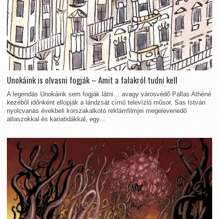
Unokáink is olvasni fogják – Amit a falakról tudni kell
A legendás Unokáink sem fogják látni… avagy városvédő Pallas Athéné
kezéből időnként ellopják a lándzsát című televízió műsor, Sas István
nyolcvanas évekbeli korszakalkotó reklámfilmjei megelevenedő
atlaszokkal és kariatidákkal, egy...