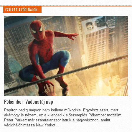
EZALATT A FŐOLDALON…
Pókember: Vadonatúj nap
Papíron pedig nagyon nem kellene működnie. Egyrészt azért, mert
akárhogy is nézem, ez a kilencedik élőszereplős Pókember mozifilm.
Peter Parkert már számtalanszor láttuk a nagyvásznon, amint
végighálóhintázza New Yorkot...