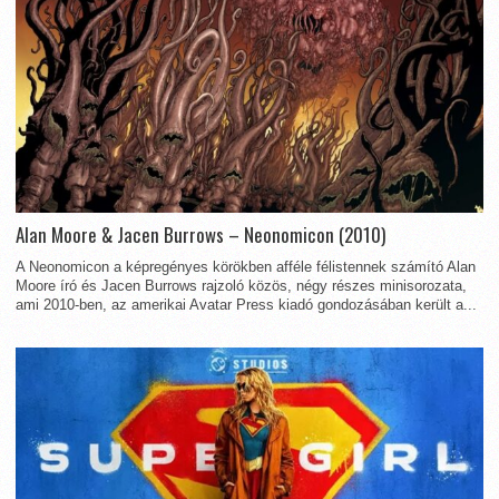
Alan Moore & Jacen Burrows – Neonomicon (2010)
A Neonomicon a képregényes körökben afféle félistennek számító Alan
Moore író és Jacen Burrows rajzoló közös, négy részes minisorozata,
ami 2010-ben, az amerikai Avatar Press kiadó gondozásában került a...