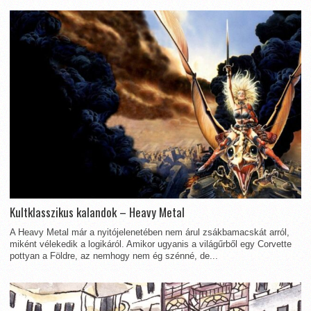
Kultklasszikus kalandok – Heavy Metal
A Heavy Metal már a nyitójelenetében nem árul zsákbamacskát arról,
miként vélekedik a logikáról. Amikor ugyanis a világűrből egy Corvette
pottyan a Földre, az nemhogy nem ég szénné, de...