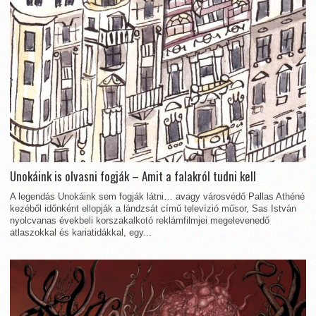
Unokáink is olvasni fogják – Amit a falakról tudni kell
A legendás Unokáink sem fogják látni… avagy városvédő Pallas Athéné
kezéből időnként ellopják a lándzsát című televízió műsor, Sas István
nyolcvanas évekbeli korszakalkotó reklámfilmjei megelevenedő
atlaszokkal és kariatidákkal, egy...