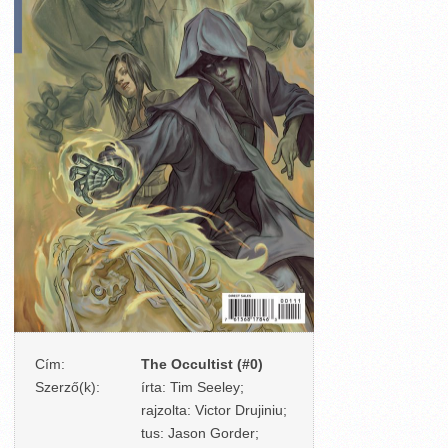
Cím:
The Occultist (#0)
Szerző(k):
írta: Tim Seeley;
rajzolta: Victor Drujiniu;
tus: Jason Gorder;