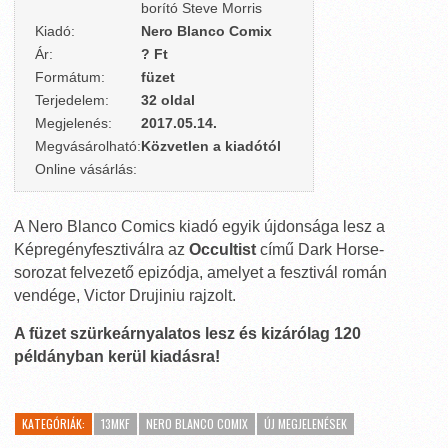
borító Steve Morris
Kiadó:
Nero Blanco Comix
Ár:
? Ft
Formátum:
füzet
Terjedelem:
32 oldal
Megjelenés:
2017.05.14.
Megvásárolható:
Közvetlen a kiadótól
Online vásárlás:
A Nero Blanco Comics kiadó egyik újdonsága lesz a
Képregényfesztiválra az
Occultist
című Dark Horse-
sorozat felvezető epizódja, amelyet a fesztivál román
vendége, Victor Drujiniu rajzolt.
A füzet szürkeárnyalatos lesz és kizárólag 120
példányban kerül kiadásra!
KATEGÓRIÁK:
13MKF
NERO BLANCO COMIX
ÚJ MEGJELENÉSEK