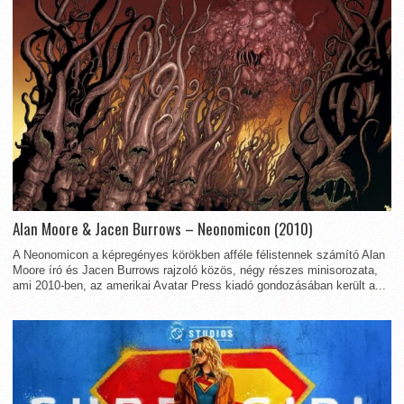
Alan Moore & Jacen Burrows – Neonomicon (2010)
A Neonomicon a képregényes körökben afféle félistennek számító Alan
Moore író és Jacen Burrows rajzoló közös, négy részes minisorozata,
ami 2010-ben, az amerikai Avatar Press kiadó gondozásában került a...