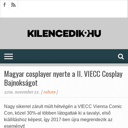
HÍREK
CIKKEK
MEGJELENÉSEK
AKTUÁLIS
SAJTÓARCHÍVUM
FÓRUM
SOROZATOK
Magyar cosplayer nyerte a II. VIECC Cosplay
Bajnokságot
2016. november 23. |
robot9
|
Nagy sikerrel zárult múlt hétvégén a VIECC Vienna Comic
Con, közel 30%-al többen látogattak ki a tavalyi, első
kiállításhoz képest, így 2017-ben újra megrendezik az
eseményt!