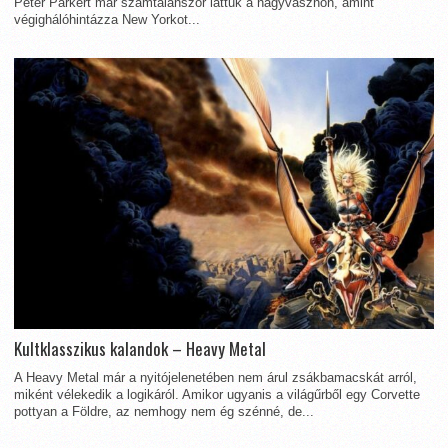
Peter Parkert már számtalanszor láttuk a nagyvásznon, amint
végighálóhintázza New Yorkot...
Kultklasszikus kalandok – Heavy Metal
A Heavy Metal már a nyitójelenetében nem árul zsákbamacskát arról,
miként vélekedik a logikáról. Amikor ugyanis a világűrből egy Corvette
pottyan a Földre, az nemhogy nem ég szénné, de...