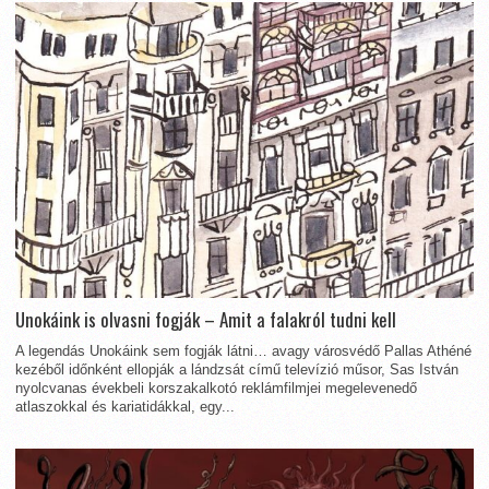
Unokáink is olvasni fogják – Amit a falakról tudni kell
A legendás Unokáink sem fogják látni… avagy városvédő Pallas Athéné
kezéből időnként ellopják a lándzsát című televízió műsor, Sas István
nyolcvanas évekbeli korszakalkotó reklámfilmjei megelevenedő
atlaszokkal és kariatidákkal, egy...