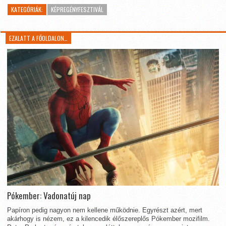
KATEGÓRIÁK:
KÉPREGÉNYFESZTIVÁL
EZALATT A FŐOLDALON…
Pókember: Vadonatúj nap
Papíron pedig nagyon nem kellene működnie. Egyrészt azért, mert
akárhogy is nézem, ez a kilencedik élőszereplős Pókember mozifilm.