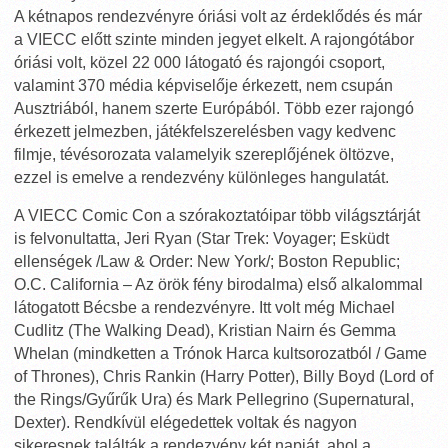
A kétnapos rendezvényre óriási volt az érdeklődés és már
a VIECC előtt szinte minden jegyet elkelt. A rajongótábor
óriási volt, közel 22 000 látogató és rajongói csoport,
valamint 370 média képviselője érkezett, nem csupán
Ausztriából, hanem szerte Európából. Több ezer rajongó
érkezett jelmezben, játékfelszerelésben vagy kedvenc
filmje, tévésorozata valamelyik szereplőjének öltözve,
ezzel is emelve a rendezvény különleges hangulatát.
A VIECC Comic Con a szórakoztatóipar több világsztárját
is felvonultatta, Jeri Ryan (Star Trek: Voyager; Esküdt
ellenségek /Law & Order: New York/; Boston Republic;
O.C. California – Az örök fény birodalma) első alkalommal
látogatott Bécsbe a rendezvényre. Itt volt még Michael
Cudlitz (The Walking Dead), Kristian Nairn és Gemma
Whelan (mindketten a Trónok Harca kultsorozatból / Game
of Thrones), Chris Rankin (Harry Potter), Billy Boyd (Lord of
the Rings/Gyűrűk Ura) és Mark Pellegrino (Supernatural,
Dexter). Rendkívül elégedettek voltak és nagyon
sikeresnek találták a rendezvény két napját, ahol a