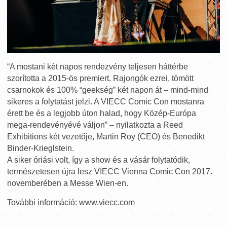
“A mostani két napos rendezvény teljesen háttérbe
szorította a 2015-ös premiert. Rajongók ezrei, tömött
csarnokok és 100% “geekség” két napon át – mind-mind
sikeres a folytatást jelzi. A VIECC Comic Con mostanra
érett be és a legjobb úton halad, hogy Közép-Európa
mega-rendevényévé váljon” – nyilatkozta a Reed
Exhibitions két vezetője, Martin Roy (CEO) és Benedikt
Binder-Krieglstein.
A siker óriási volt, így a show és a vásár folytatódik,
természetesen újra lesz VIECC Vienna Comic Con 2017.
novemberében a Messe Wien-en.
További információ: www.viecc.com