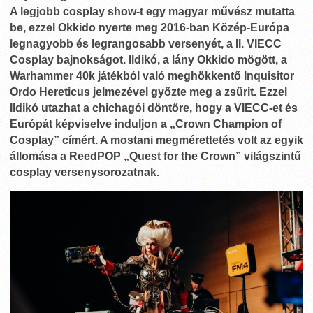
A legjobb cosplay show-t egy magyar művész mutatta
be, ezzel Okkido nyerte meg 2016-ban Közép-Európa
legnagyobb és legrangosabb versenyét, a II. VIECC
Cosplay bajnokságot. Ildikó, a lány Okkido mögött, a
Warhammer 40k játékból való meghökkentő Inquisitor
Ordo Hereticus jelmezével győzte meg a zsűrit. Ezzel
Ildikó utazhat a chichagói döntőre, hogy a VIECC-et és
Európát képviselve induljon a „Crown Champion of
Cosplay” címért. A mostani megmérettetés volt az egyik
állomása a ReedPOP „Quest for the Crown” világszintű
cosplay versenysorozatnak.