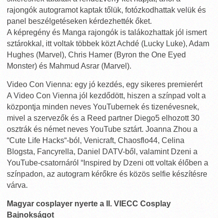
rajongók autogramot kaptak tőlük, fotózkodhattak velük és
panel beszélgetéseken kérdezhették őket.
A képregény és Manga rajongók is talákozhattak jól ismert
sztárokkal, itt voltak többek közt Achdé (Lucky Luke), Adam
Hughes (Marvel), Chris Hamer (Byron the One Eyed
Monster) és Mahmud Asrar (Marvel).
Video Con Vienna: egy jó kezdés, egy sikeres premierért
A Video Con Vienna jól kezdődött, hiszen a színpad volt a
központja minden neves YouTubernek és tizenévesnek,
mivel a szervezők és a Reed partner Diego5 elhozott 30
osztrák és német neves YouTube sztárt. Joanna Zhou a
“Cute Life Hacks“-ból, Venicraft, Chaosflo44, Celina
Blogsta, Fancyrella, Daniel DATV-ből, valamint Dzeni a
YouTube-csatornáról “Inspired by Dzeni ott voltak élőben a
színpadon, az autogram kérőkre és közös selfie készítésre
várva.
Magyar cosplayer nyerte a II. VIECC Cosplay
Bajnokságot