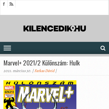
HÍREK
CIKKEK
MEGJELENÉSEK
AKTUÁLIS
SAJTÓARCHÍVUM
FÓRUM
SOROZATOK
Marvel+ 2021/2 Különszám: Hulk
2021. március 30. |
Farkas Dávid
|