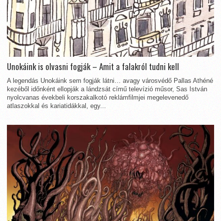
Unokáink is olvasni fogják – Amit a falakról tudni kell
A legendás Unokáink sem fogják látni… avagy városvédő Pallas Athéné
kezéből időnként ellopják a lándzsát című televízió műsor, Sas István
nyolcvanas évekbeli korszakalkotó reklámfilmjei megelevenedő
atlaszokkal és kariatidákkal, egy...