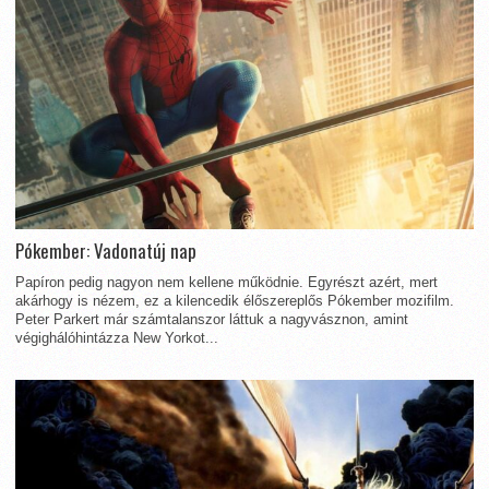
Pókember: Vadonatúj nap
Papíron pedig nagyon nem kellene működnie. Egyrészt azért, mert
akárhogy is nézem, ez a kilencedik élőszereplős Pókember mozifilm.
Peter Parkert már számtalanszor láttuk a nagyvásznon, amint
végighálóhintázza New Yorkot...