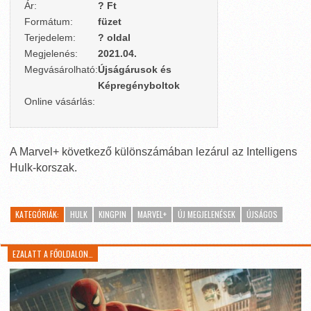
Ár:
? Ft
Formátum:
füzet
Terjedelem:
? oldal
Megjelenés:
2021.04.
Megvásárolható:
Újságárusok és
Képregényboltok
Online vásárlás:
A Marvel+ következő különszámában lezárul az Intelligens
Hulk-korszak.
KATEGÓRIÁK:
HULK
KINGPIN
MARVEL+
ÚJ MEGJELENÉSEK
ÚJSÁGOS
EZALATT A FŐOLDALON…