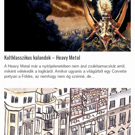
Kultklasszikus kalandok – Heavy Metal
A Heavy Metal már a nyitójelenetében nem árul zsákbamacskát arról,
miként vélekedik a logikáról. Amikor ugyanis a világűrből egy Corvette
pottyan a Földre, az nemhogy nem ég szénné, de...