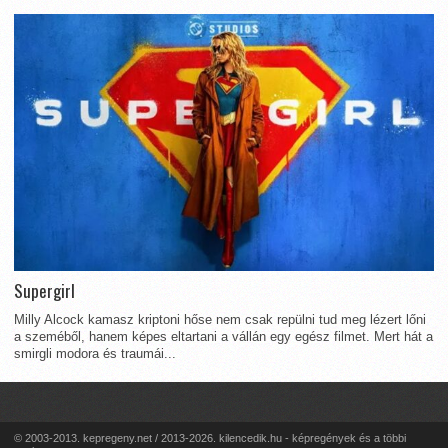
Supergirl
Milly Alcock kamasz kriptoni hőse nem csak repülni tud meg lézert lőni
a szeméből, hanem képes eltartani a vállán egy egész filmet. Mert hát a
smirgli modora és traumái...
© 2003-2013. kepregeny.net / 2013-2026. kilencedik.hu - képregények és a többi