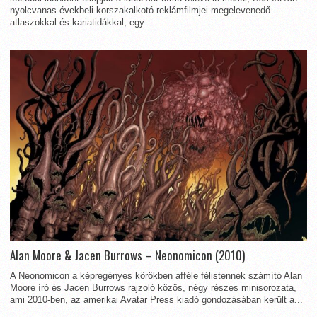
nyolcvanas évekbeli korszakalkotó reklámfilmjei megelevenedő
atlaszokkal és kariatidákkal, egy...
Alan Moore & Jacen Burrows – Neonomicon (2010)
A Neonomicon a képregényes körökben afféle félistennek számító Alan
Moore író és Jacen Burrows rajzoló közös, négy részes minisorozata,
ami 2010-ben, az amerikai Avatar Press kiadó gondozásában került a...