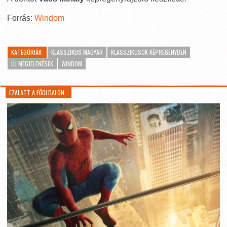
Forrás:
Windom
KATEGÓRIÁK:
KLASSZIKUS MAGYAR
KLASSZIKUSOK KÉPREGÉNYBEN
ÚJ MEGJELENÉSEK
WINDOM
EZALATT A FŐOLDALON…