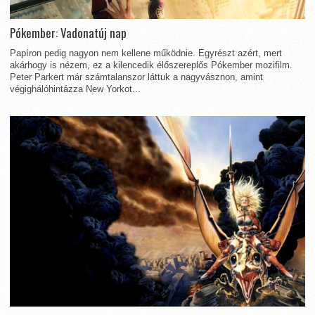
Pókember: Vadonatúj nap
Papíron pedig nagyon nem kellene működnie. Egyrészt azért, mert
akárhogy is nézem, ez a kilencedik élőszereplős Pókember mozifilm.
Peter Parkert már számtalanszor láttuk a nagyvásznon, amint
végighálóhintázza New Yorkot...