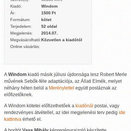
Kiadó:
Windom
Ár:
1500 Ft
Formátum:
kötet
Terjedelem:
52 oldal
Megjelenés:
2014.07.
Megvásárolható:
Közvetlen a kiadótól
Online vásárlás:
A
Windom
kiadó másik júliusi újdonsága lesz Robert Merle
művének Sebők-féle adaptációja, az Állati Elmék, melyet
néhány héten belül a
Merénylettel
együtt postáznak az
előfizetőknek.
A Windom kötetei előfizethetőek a
kiadónál
postai, vagy
rendezvényes átvétellel, az idei megjelenési terv pedig
ide
kattintva
érhető el.
A borítót
Vass Mihály
képregényrajzoló készítette.