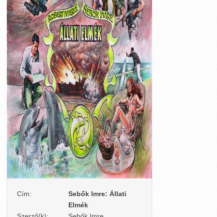
Cím:
Sebők Imre: Állati
Elmék
Szerző(k):
Sebők Imre