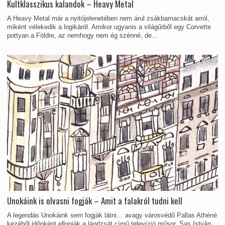
Kultklasszikus kalandok – Heavy Metal
A Heavy Metal már a nyitójelenetében nem árul zsákbamacskát arról,
miként vélekedik a logikáról. Amikor ugyanis a világűrből egy Corvette
pottyan a Földre, az nemhogy nem ég szénné, de...
Unokáink is olvasni fogják – Amit a falakról tudni kell
A legendás Unokáink sem fogják látni… avagy városvédő Pallas Athéné
kezéből időnként ellopják a lándzsát című televízió műsor, Sas István