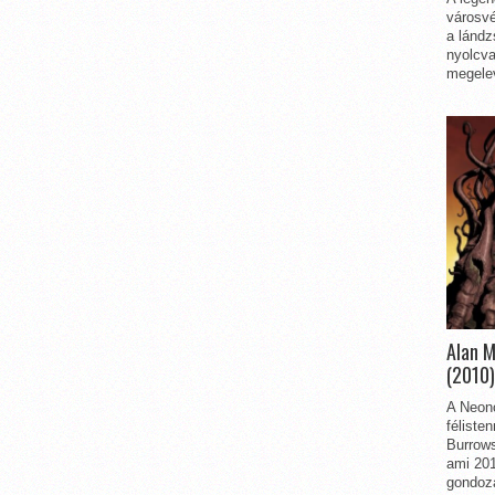
városvé
a lándz
nyolcva
megelev
Alan 
(2010)
A Neon
féliste
Burrows
ami 201
gondozá