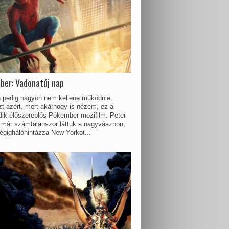
ber: Vadonatúj nap
 pedig nagyon nem kellene működnie.
t azért, mert akárhogy is nézem, ez a
dik élőszereplős Pókember mozifilm. Peter
 már számtalanszor láttuk a nagyvásznon,
égighálóhintázza New Yorkot...