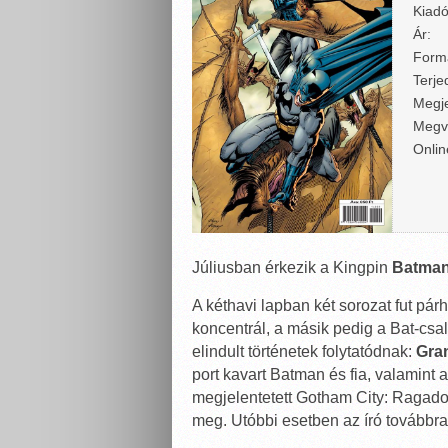
Kiadó
Ár:
Form
Terje
Megje
Megv
Onlin
Júliusban érkezik a Kingpin
Batma
A kéthavi lapban két sorozat fut pá
koncentrál, a másik pedig a Bat-csa
elindult történetek folytatódnak:
Gra
port kavart Batman és fia, valamint 
megjelentetett Gotham City: Ragado
meg. Utóbbi esetben az író továbbra