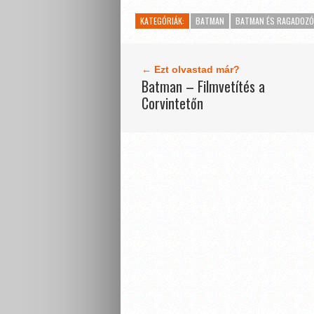
KATEGÓRIÁK:
BATMAN
BATMAN ÉS RAGADOZÓ
← Ezt olvastad már?
Batman – Filmvetítés a
Corvintetőn