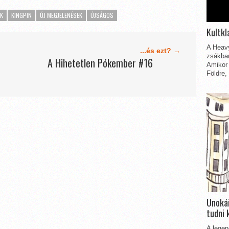
K
KINGPIN
ÚJ MEGJELENÉSEK
ÚJSÁGOS
Kultkl
A Heavy
...és ezt? →
zsákbam
A Hihetetlen Pókember #16
Amikor 
Földre,
Unokái
tudni 
A legen