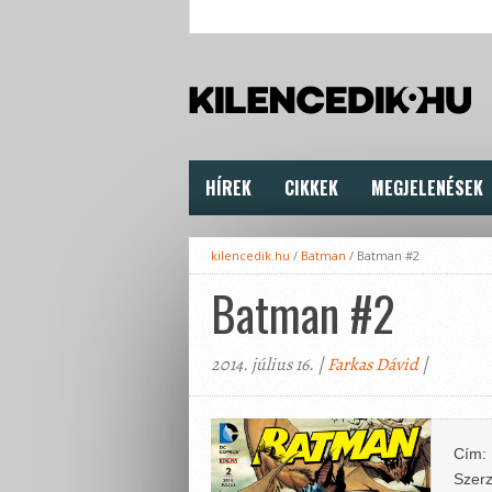
HÍREK
CIKKEK
MEGJELENÉSEK
kilencedik.hu
/
Batman
/
Batman #2
Batman #2
2014. július 16. |
Farkas Dávid
|
Cím:
Szerz