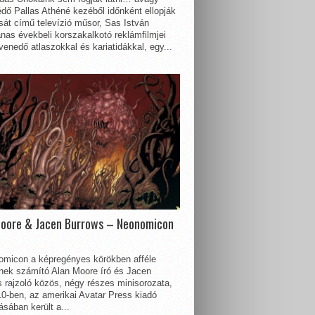
dő Pallas Athéné kezéből időnként ellopják
sát című televízió műsor, Sas István
nas évekbeli korszakalkotó reklámfilmjei
enedő atlaszokkal és kariatidákkal, egy...
Moore & Jacen Burrows – Neonomicon
omicon a képregényes körökben afféle
nnek számító Alan Moore író és Jacen
 rajzoló közös, négy részes minisorozata,
0-ben, az amerikai Avatar Press kiadó
sában került a...