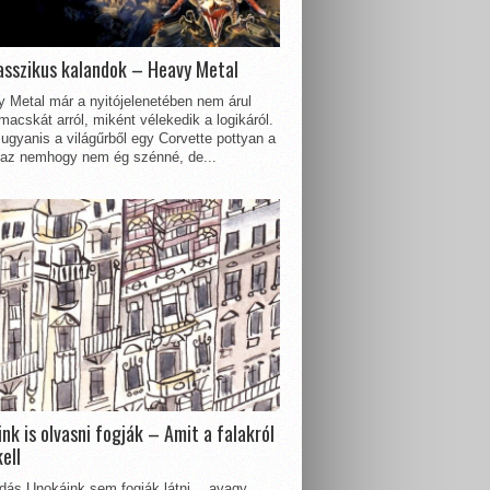
asszikus kalandok – Heavy Metal
 Metal már a nyitójelenetében nem árul
acskát arról, miként vélekedik a logikáról.
ugyanis a világűrből egy Corvette pottyan a
 az nemhogy nem ég szénné, de...
nk is olvasni fogják – Amit a falakról
kell
dás Unokáink sem fogják látni… avagy