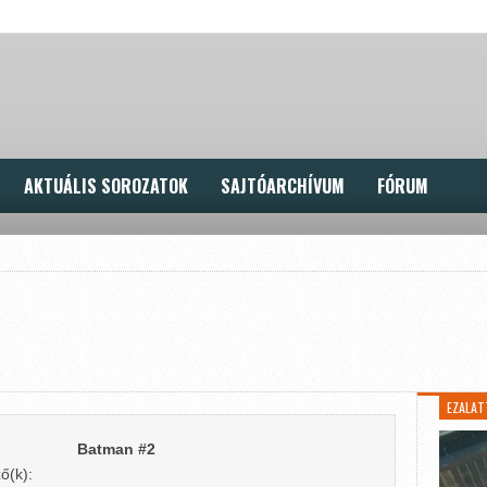
AKTUÁLIS SOROZATOK
SAJTÓARCHÍVUM
FÓRUM
EZALAT
Batman #2
ő(k):