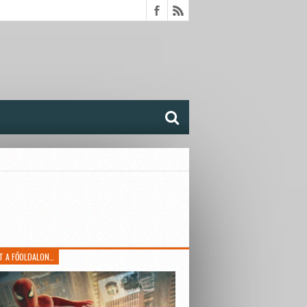
T A FŐOLDALON…