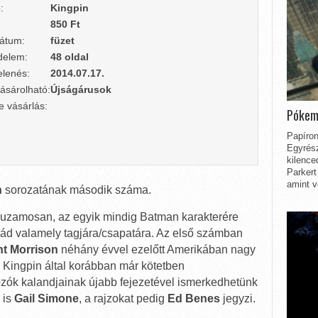
:
Kingpin
850 Ft
átum:
füzet
delem:
48 oldal
lenés:
2014.07.17.
ásárolható:
Újságárusok
e vásárlás:
Pókem
Papíron
Egyrész
kilence
Parkert
amint v
n
sorozatának második száma.
rhuzamosan, az egyik mindig Batman karakterére
lád valamely tagjára/csapatára. Az első számban
nt Morrison
néhány évvel ezelőtt Amerikában nagy
a Kingpin által korábban már kötetben
zók kalandjainak újabb fejezetével ismerkedhetünk
 is
Gail Simone
, a rajzokat pedig
Ed Benes
jegyzi.