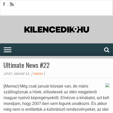
HÍREK
CIKKEK
MEGJELENÉSEK
AKTUÁLIS
SAJTÓARCHÍVUM
FÓRUM
SOROZATOK
Ultimate News #22
2007. január 23. |
mano
|
[
Maniac
] Még csak január közepe van, de máris
szállingóznak a hírek, elõzetesek az idén megjelenõ
magyar nyelvû képregényekrõl. Elnézve a kínálatot, azt kell
mondjam, hogy 2007-ben sem fogunk unatkozni. És akkor
még nem is említettük a különbözõ rendezvényeket, az idei