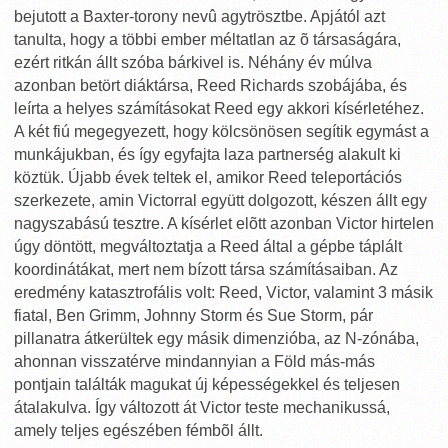
bejutott a Baxter-torony nevû agytrösztbe. Apjától azt
tanulta, hogy a többi ember méltatlan az õ társaságára,
ezért ritkán állt szóba bárkivel is. Néhány év múlva
azonban betört diáktársa, Reed Richards szobájába, és
leírta a helyes számításokat Reed egy akkori kísérletéhez.
A két fiú megegyezett, hogy kölcsönösen segítik egymást a
munkájukban, és így egyfajta laza partnerség alakult ki
köztük. Újabb évek teltek el, amikor Reed teleportációs
szerkezete, amin Victorral együtt dolgozott, készen állt egy
nagyszabású tesztre. A kísérlet elõtt azonban Victor hirtelen
úgy döntött, megváltoztatja a Reed által a gépbe táplált
koordinátákat, mert nem bízott társa számításaiban. Az
eredmény katasztrofális volt: Reed, Victor, valamint 3 másik
fiatal, Ben Grimm, Johnny Storm és Sue Storm, pár
pillanatra átkerültek egy másik dimenzióba, az N-zónába,
ahonnan visszatérve mindannyian a Föld más-más
pontjain találták magukat új képességekkel és teljesen
átalakulva. Így változott át Victor teste mechanikussá,
amely teljes egészében fémbõl állt.