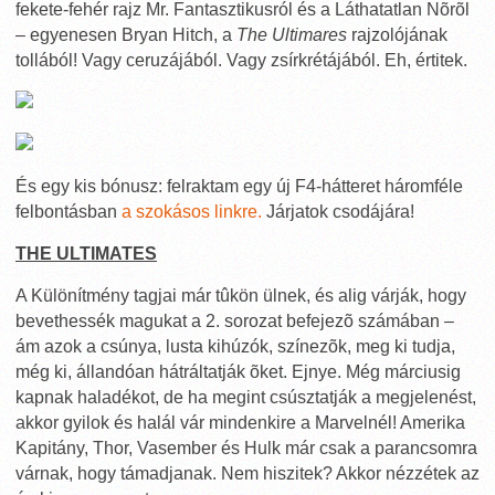
fekete-fehér rajz Mr. Fantasztikusról és a Láthatatlan Nõrõl
– egyenesen Bryan Hitch, a
The Ultimares
rajzolójának
tollából! Vagy ceruzájából. Vagy zsírkrétájából. Eh, értitek.
És egy kis bónusz: felraktam egy új F4-hátteret háromféle
felbontásban
a szokásos linkre.
Járjatok csodájára!
THE ULTIMATES
A Különítmény tagjai már tûkön ülnek, és alig várják, hogy
bevethessék magukat a 2. sorozat befejezõ számában –
ám azok a csúnya, lusta kihúzók, színezõk, meg ki tudja,
még ki, állandóan hátráltatják õket. Ejnye. Még márciusig
kapnak haladékot, de ha megint csúsztatják a megjelenést,
akkor gyilok és halál vár mindenkire a Marvelnél! Amerika
Kapitány, Thor, Vasember és Hulk már csak a parancsomra
várnak, hogy támadjanak. Nem hiszitek? Akkor nézzétek az