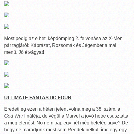
Most pedig az e heti képdömping 2. felvonása az X-Men
pár tagjáról: Káprázat, Rozsomák és Jégember a mai
menü. Jó étvágyat!
ULTIMATE FANTASTIC FOUR
Eredetileg ezen a héten jelent volna meg a 38. szám, a
God War
fináléja, de végül a Marvel a jövõ hétre csúsztatta
a megjelenést. No nem baj, egy hét még belefér, ugye? De
hogy ne maradjunk most sem Reedék nélkül, íme egy-egy