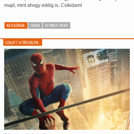
majd, mint ahogy eddig is. Csikidam!
KATEGÓRIÁK:
CIKKEK
ULTIMATE NEWS
EZALATT A FŐOLDALON…