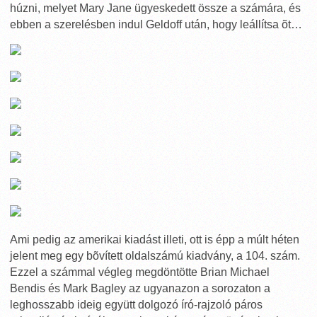
húzni, melyet Mary Jane ügyeskedett össze a számára, és
ebben a szerelésben indul Geldoff után, hogy leállítsa õt…
Ami pedig az amerikai kiadást illeti, ott is épp a múlt héten
jelent meg egy bõvített oldalszámú kiadvány, a 104. szám.
Ezzel a számmal végleg megdöntötte Brian Michael
Bendis és Mark Bagley az ugyanazon a sorozaton a
leghosszabb ideig együtt dolgozó író-rajzoló páros