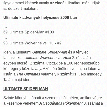
figyelemmel kísérték tavaly az eladási listákat, már tudják
is, de azért mutatom:
Ultimate-kiadványok helyezése 2006-ban
…
69. Ultimate Spider-Man #100
…
98. Ultimate Wolverine vs. Hulk #2
Igen, a jubileumi
Ultimate Spider-Man
és a tényleg
fantasztikus
Ultimate Wolverine vs. Hulk
2. (és talán
egyben utolsó…) száma jutottak be a 100 legnépszerûbb
képregény közé tavaly. Azért én örültem volna, ha látom a
listán a
The Ultimates
valamelyik számát is… No mindegy.
Talán majd idén.
ULTIMATE SPIDER-MAN
Szinte könnybe lábadt a szemem múlt héten, amikor végre
a kezembe vehettem
A Csodálatos Pókember
43. számát a