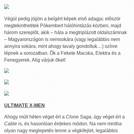
Végül pedig jöjjön a beígért képek elsõ adagja: elõször
megtekinthetitek Pókembert hálóhintázás közben, majd
három szereplõt, akik – hála a megtriplázott oldalszámnak
– Magyarországon is nemsokára (vagy legalábbis nem
annyira sokára, mint ahogy tavaly gondoltuk…) színre
lépnek a sorozatban. Õk a Fekete Macska, Elektra és a
Fenegyerek. Alig várjuk õket!
ULTIMATE X-MEN
Ahogy múlt héten véget ért a
Clone Saga
, úgy véget ért a
Cable
is, és hasonlóan érdekes módon. Na nem mintha
olyan nagy meglepetés lenne a végkifejlet, legalábbis