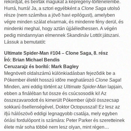
rekordját, és beírták magukat a képregény-történelembe.
Hurrá, hurrá! Ja, a sztori egyébként a
Clone Saga
utolsó
része (nem számítva a jövõ havi epilógust), amelyben
végre minden szálat elvarrnak, és mindenre fény derül, és
mindenki meghal, hogy aztán újjáéledhessen. A végén
pedig mindannyian elmennek Skandináv Lottót játszani.
Lássuk a bemutatót:
Ultimate Spider-Man #104 – Clone Saga, 8. rész
Író: Brian Michael Bendis
Ceruzarajz és borító: Mark Bagley
Megnövelt oldalszámú különkiadásban fejezõdik be a
Pókember életét hosszú idõre meghatározó
Clone Saga
!
Minden, ami eddig történt az
Ultimate Spider-Man
lapjain,
ebben a fináléban fut össze és csúcsosodik ki! Az
összezavarodott és kimerült Pókember újból összecsap
sokkarú õsellenségével, Doktor Octopusszal! Ez lesz az
ifjú hálószövõ eddigi legnagyobb csatája, mely egyben
óriási fordulópont is számára: Peter Parker és szeretteinek
élete már soha többé nem lesz olyan, mint régen…