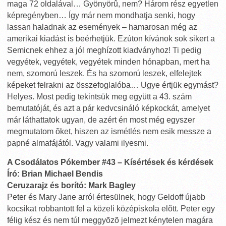
maga 72 oldalával… Gyönyörû, nem? Három rész egyetlen
képregényben… Így már nem mondhatja senki, hogy
lassan haladnak az események – hamarosan még az
amerikai kiadást is beérhetjük. Ezúton kívánok sok sikert a
Semicnek ehhez a jól meghízott kiadványhoz! Ti pedig
vegyétek, vegyétek, vegyétek minden hónapban, mert ha
nem, szomorú leszek. És ha szomorú leszek, elfelejtek
képeket felrakni az összefoglalóba… Ugye értjük egymást?
Helyes. Most pedig tekintsük meg együtt a 43. szám
bemutatóját, és azt a pár kedvcsináló képkockát, amelyet
már láthattatok ugyan, de azért én most még egyszer
megmutatom õket, hiszen az ismétlés nem esik messze a
papné almafájától. Vagy valami ilyesmi.
A Csodálatos Pókember #43 – Kísértések és kérdések
Író: Brian Michael Bendis
Ceruzarajz és borító: Mark Bagley
Peter és Mary Jane arról értesülnek, hogy Geldoff újabb
kocsikat robbantott fel a közeli középiskola elõtt. Peter egy
félig kész és nem túl meggyõzõ jelmezt kénytelen magára