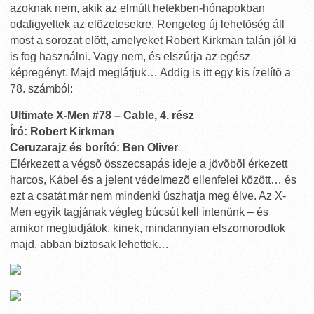
azoknak nem, akik az elmúlt hetekben-hónapokban
odafigyeltek az elõzetesekre. Rengeteg új lehetõség áll
most a sorozat elõtt, amelyeket Robert Kirkman talán jól ki
is fog használni. Vagy nem, és elszúrja az egész
képregényt. Majd meglátjuk… Addig is itt egy kis ízelítõ a
78. számból:
Ultimate X-Men #78 – Cable, 4. rész
Író: Robert Kirkman
Ceruzarajz és borító: Ben Oliver
Elérkezett a végsõ összecsapás ideje a jövõbõl érkezett
harcos, Kábel és a jelent védelmezõ ellenfelei között… és
ezt a csatát már nem mindenki úszhatja meg élve. Az X-
Men egyik tagjának végleg búcsút kell intenünk – és
amikor megtudjátok, kinek, mindannyian elszomorodtok
majd, abban biztosak lehettek…