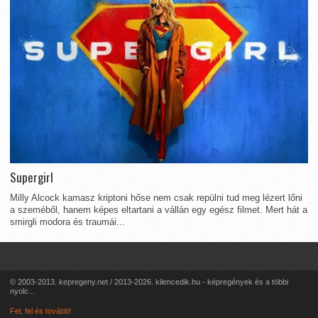
Supergirl
Milly Alcock kamasz kriptoni hőse nem csak repülni tud meg lézert lőni
a szeméből, hanem képes eltartani a vállán egy egész filmet. Mert hát a
smirgli modora és traumái...
© 2003-2013. kepregeny.net / 2013-2026. kilencedik.hu - képregények és a többi
nyolc...
Fel, fel és tovább!