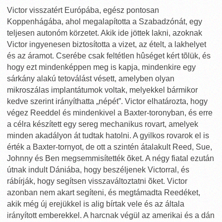
Victor visszatért Európába, egész pontosan
Koppenhágába, ahol megalapította a Szabadzónát, egy
teljesen autonóm körzetet. Akik ide jöttek lakni, azoknak
Victor ingyenesen biztosította a vizet, az ételt, a lakhelyet
és az áramot. Cserébe csak feltétlen hûséget kért tõlük, és
hogy ezt mindenképpen meg is kapja, mindenkire egy
sárkány alakú tetoválást vésett, amelyben olyan
mikroszálas implantátumok voltak, melyekkel bármikor
kedve szerint irányíthatta „népét”. Victor elhatározta, hogy
végez Reeddel és mindenkivel a Baxter-toronyban, és erre
a célra készített egy sereg mechanikus rovart, amelyek
minden akadályon át tudtak hatolni. A gyilkos rovarok el is
érték a Baxter-tornyot, de ott a szintén átalakult Reed, Sue,
Johnny és Ben megsemmisítették õket. A négy fiatal ezután
útnak indult Dániába, hogy beszéljenek Victorral, és
rábírják, hogy segítsen visszaváltoztatni õket. Victor
azonban nem akart segíteni, és megtámadta Reedéket,
akik még új erejükkel is alig bírtak vele és az általa
irányított emberekkel. A harcnak végül az amerikai és a dán