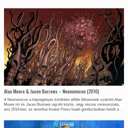
Alan Moore & Jacen Burrows – Neonomicon (2010)
A Neonomicon a képregényes körökben afféle félistennek számító Alan
Moore író és Jacen Burrows rajzoló közös, négy részes minisorozata,
ami 2010-ben, az amerikai Avatar Press kiadó gondozásában került a...