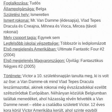
Foglalkozása:
Tudós
Állampolgársága:
Belga
Születési hely:
Ismeretlen
Ismert rokonai:
Mr. Van Damme (édesapja), Vlad Tepes
Dracula és Cneajna, Mihnea és Vioca, Mircea (távoli
rokonai)
Mely csoport tagja:
Egynek sem
Legfelsõbb iskolai végzettsége:
Többször is lediplomázott
Elsõ megjelenés Amerikában:
Ultimate Fantastic Four #2
(2004)
Elsõ megjelenés Magyarországon:
Újvilág: Fantasztikus
Négyes #2 (2005)
Története:
Victor a 10. születésnapján tanulta meg, ki is volt
az õse: a Van Damme-ok mind Vlad Tepes Dracula
leszármazottai, akinek rokonai még évszázadokkal ezelõtt
szétszóródtak Európában. Néhányan közülük Belgiumban
találtak menedéket, ahol házasság révén felvették a Van
Damme nevet – ebbe a családba született Victor. 12 éves
kora körül Victor Amerikába került, ahol szinte egybõl