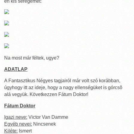
én kis seregemet:
Na most már féltek, ugye?
ADATLAP
A Fantasztikus Négyes tagjairól már volt szó korábban,
úgyhogy itt az ideje, hogy a nagy ellenségüket is górcsõ
alá vegyük. Következzen Fátum Doktor!
Fátum Doktor
Igazi neve:
Victor Van Damme
Egyéb nevei:
Nincsenek
Kiléte:
Ismert