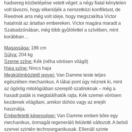
hadsereg közbelépése vetett véget: a négy fiatal kénytelen
volt távozni, hogy elkerüljék a nemzetközi konfliktust, de
Reednek arra még volt ideje, hogy megszakítsa Victor
hatalmát az ártatlan embereken. Victor magára maradt a
Szabadzónában, még több gyûlölettel a szívében, mint
korábban…
Magassága:
186 cm
Súlya:
204 kg
Szeme színe:
Kék (néha vörösen világít)
Haja színe:
Nincs haja
Megkülönböztetõ jegyei:
Van Damme teste teljes
egészében mechanikus. A lábai pont úgy néznek ki, mint
az ógörög mitológiában szereplõ szatíroknak – még a
hasadt paták is megtalálhatók rajta. Kék szemei vörösen
kezdenek világítani, amikor dühös vagy az erejét
használja.
Emberfeletti képességei:
Van Damme emberi bõre egy
mechanikus, önmagát regeneráló felületté változott. A belsõ
szervei szintén technoorganikusak. Ellenáll szinte