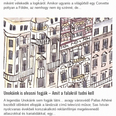
miként vélekedik a logikáról. Amikor ugyanis a világűrből egy Corvette
pottyan a Földre, az nemhogy nem ég szénné, de...
Unokáink is olvasni fogják – Amit a falakról tudni kell
A legendás Unokáink sem fogják látni… avagy városvédő Pallas Athéné
kezéből időnként ellopják a lándzsát című televízió műsor, Sas István
nyolcvanas évekbeli korszakalkotó reklámfilmjei megelevenedő
atlaszokkal és kariatidákkal, egy...