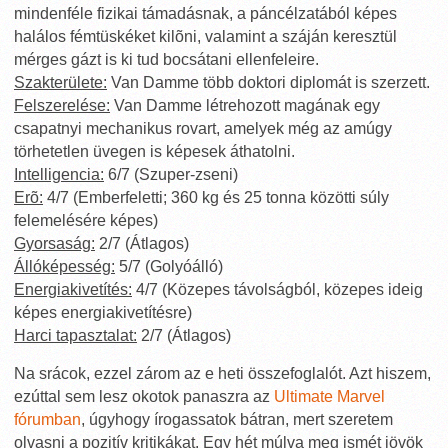
mindenféle fizikai támadásnak, a páncélzatából képes
halálos fémtüskéket kilõni, valamint a száján keresztül
mérges gázt is ki tud bocsátani ellenfeleire.
Szakterülete:
Van Damme több doktori diplomát is szerzett.
Felszerelése:
Van Damme létrehozott magának egy
csapatnyi mechanikus rovart, amelyek még az amúgy
törhetetlen üvegen is képesek áthatolni.
Intelligencia:
6/7 (Szuper-zseni)
Erõ:
4/7 (Emberfeletti; 360 kg és 25 tonna közötti súly
felemelésére képes)
Gyorsaság:
2/7 (Átlagos)
Állóképesség:
5/7 (Golyóálló)
Energiakivetítés:
4/7 (Közepes távolságból, közepes ideig
képes energiakivetítésre)
Harci tapasztalat:
2/7 (Átlagos)
Na srácok, ezzel zárom az e heti összefoglalót. Azt hiszem,
ezúttal sem lesz okotok panaszra az
Ultimate Marvel
fórumban
, úgyhogy írogassatok bátran, mert szeretem
olvasni a pozitív kritikákat. Egy hét múlva meg ismét jövök