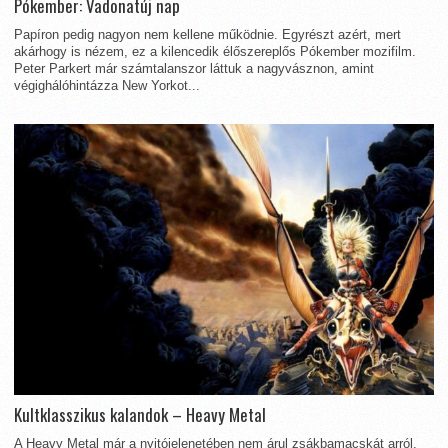
Pókember: Vadonatúj nap
Papíron pedig nagyon nem kellene működnie. Egyrészt azért, mert
akárhogy is nézem, ez a kilencedik élőszereplős Pókember mozifilm.
Peter Parkert már számtalanszor láttuk a nagyvásznon, amint
végighálóhintázza New Yorkot...
Kultklasszikus kalandok – Heavy Metal
A Heavy Metal már a nyitójelenetében nem árul zsákbamacskát arról,