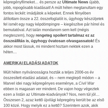
képregényfilmeket… és persze az
Ultimate News
újabb,
jobb, ropogósabb kiadásait! A múlt héten megtanultam egy
fontos leckét: imádjátok a képeket. Ennek fényében
állítottam össze a 22. összefoglalót is, úgyhogy készüljetek
fel ismét egy nagy képdömpingre – kiegészítve pár hírrel és
bemutatóval. Azt talán mondanom sem kell (mégis
megteszem), hogy
rengeteg spoilert tartalmaz ez az
összeállítás is, úgyhogy óvatosan olvasgassatok!
És
akkor most lássuk, mi mindent hoztam nektek ezen a
héten…
AMERIKAI ELADÁSI ADATOK
Múlt héten nyilvánosságra hozták a teljes 2006-os év
összesített eladási adatait, és – nem meglepõ módon – a
Marvel idei nagy képregényes eseménye, a
Civil War
ebben is magasan ver mindent. De vajon hogy végeztek
ezen a listán az Ultimate-kiadványok? Nos, nem túl jól…
Összesen 2, azaz kettõ újvilági képregény került be az elsõ
100 közé. Hogy melyik ez a kettõ? Szerintem azok, akik