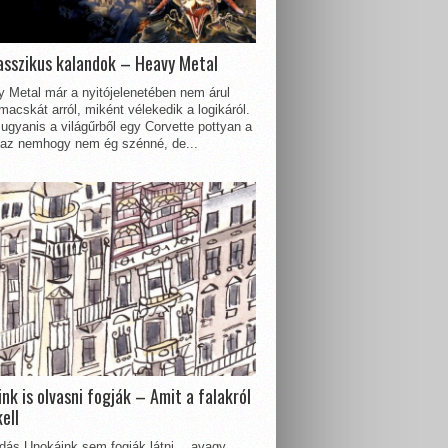
asszikus kalandok – Heavy Metal
 Metal már a nyitójelenetében nem árul
acskát arról, miként vélekedik a logikáról.
ugyanis a világűrből egy Corvette pottyan a
 az nemhogy nem ég szénné, de...
nk is olvasni fogják – Amit a falakról
kell
dás Unokáink sem fogják látni… avagy