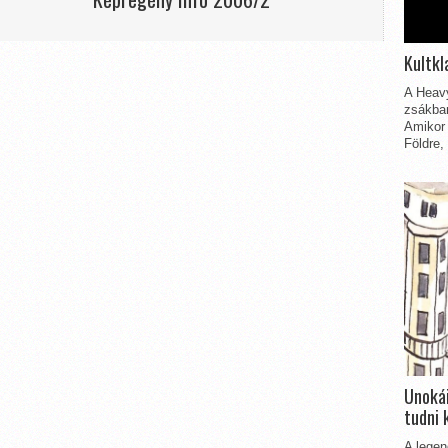
Kultkl
A Heavy
zsákbam
Amikor 
Földre,
Unokái
tudni 
A legen