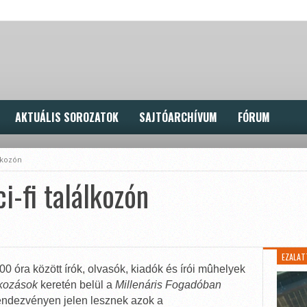
AKTUÁLIS SOROZATOK
SAJTÓARCHÍVUM
FÓRUM
lkozón
i-fi találkozón
EZALAT
0 óra között írók, olvasók, kiadók és írói mûhelyek
lkozások
keretén belül a
Millenáris Fogadóban
rendezvényen jelen lesznek azok a