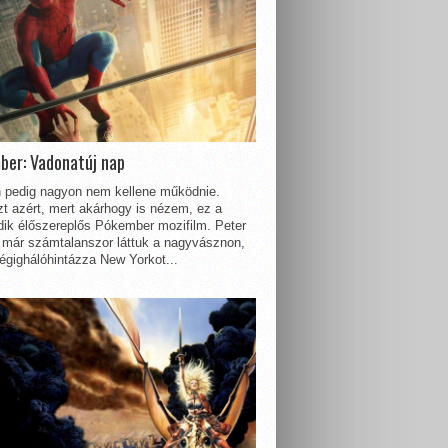
ber: Vadonatúj nap
 pedig nagyon nem kellene működnie.
t azért, mert akárhogy is nézem, ez a
dik élőszereplős Pókember mozifilm. Peter
 már számtalanszor láttuk a nagyvásznon,
égighálóhintázza New Yorkot...