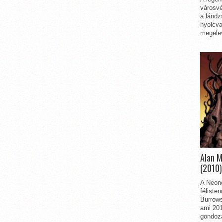
városvé
a lándz
nyolcva
megelev
Alan 
(2010)
A Neon
féliste
Burrows
ami 201
gondozá