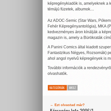
képregénykiadók is, amelyeknek a kí
témájú füzetek, albumok…
Az ADOC-Semic (Star Wars, Pókembe
Fehér Képregényantológia), MKA (Pi
kedvezményes áron kínálják a képr
magazin is, amely a Bürökraták címû 
A Panini Comics által kiadott szup
Fantastzikus Négyes, Rozsomák) pe
ahol angol nyelvû képregények is m
További információk a rendezvényrõl
olvashatók.
KATEGÓRIÁK:
MKSZ
← Ezt olvastad már?
Képregény Info 2006/1