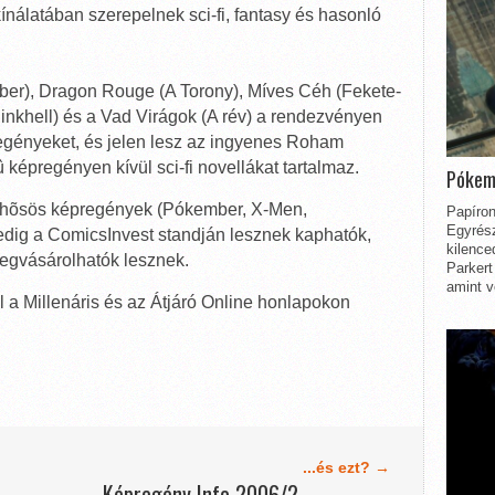
nálatában szerepelnek sci-fi, fantasy és hasonló
r), Dragon Rouge (A Torony), Míves Céh (Fekete-
nkhell) és a Vad Virágok (A rév) a rendezvényen
egényeket, és jelen lesz az ingyenes Roham
képregényen kívül sci-fi novellákat tartalmaz.
Pókem
erhõsös képregények (Pókember, X-Men,
Papíron
Egyrész
dig a ComicsInvest standján lesznek kaphatók,
kilence
egvásárolhatók lesznek.
Parkert
amint v
 a Millenáris és az Átjáró Online honlapokon
...és ezt? →
Képregény Info 2006/2