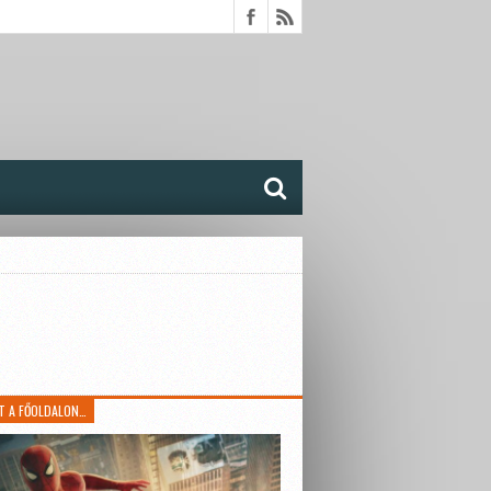
T A FŐOLDALON…