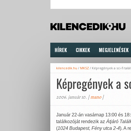
HÍREK
CIKKEK
MEGJELENÉSEK
kilencedik.hu
/
MKSZ
/
Képregények a sci-fi talá
Képregények a sc
2006. január 10. |
mano
|
Január 22-án vasárnap 13:00 és 18:0
találkozóját rendezik az
Átjáró Talá
(
1024 Budapest, Fény utca 2-4
). A 