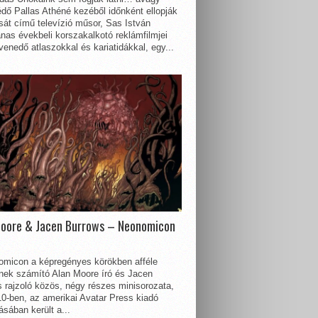
dő Pallas Athéné kezéből időnként ellopják
sát című televízió műsor, Sas István
nas évekbeli korszakalkotó reklámfilmjei
enedő atlaszokkal és kariatidákkal, egy...
Moore & Jacen Burrows – Neonomicon
omicon a képregényes körökben afféle
nnek számító Alan Moore író és Jacen
 rajzoló közös, négy részes minisorozata,
0-ben, az amerikai Avatar Press kiadó
sában került a...