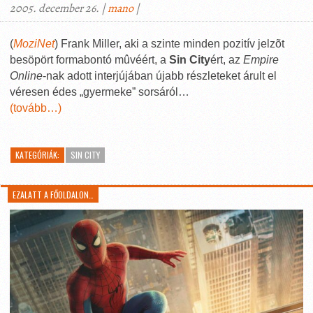
2005. december 26. |
mano
|
(
MoziNet
) Frank Miller, aki a szinte minden pozitív jelzõt
besöpört formabontó mûvéért, a
Sin City
ért, az
Empire
Online
-nak adott interjújában újabb részleteket árult el
véresen édes „gyermeke” sorsáról…
(tovább…)
KATEGÓRIÁK:
SIN CITY
EZALATT A FŐOLDALON…