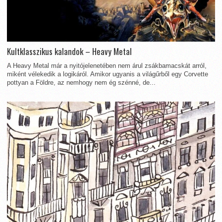
Kultklasszikus kalandok – Heavy Metal
A Heavy Metal már a nyitójelenetében nem árul zsákbamacskát arról,
miként vélekedik a logikáról. Amikor ugyanis a világűrből egy Corvette
pottyan a Földre, az nemhogy nem ég szénné, de...