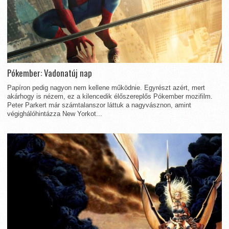
Pókember: Vadonatúj nap
Papíron pedig nagyon nem kellene működnie. Egyrészt azért, mert
akárhogy is nézem, ez a kilencedik élőszereplős Pókember mozifilm.
Peter Parkert már számtalanszor láttuk a nagyvásznon, amint
végighálóhintázza New Yorkot...