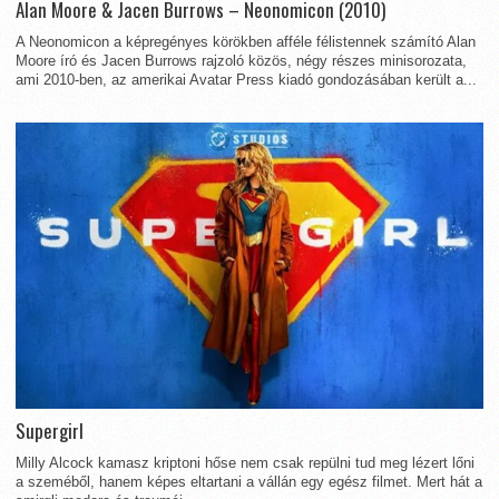
Alan Moore & Jacen Burrows – Neonomicon (2010)
A Neonomicon a képregényes körökben afféle félistennek számító Alan
Moore író és Jacen Burrows rajzoló közös, négy részes minisorozata,
ami 2010-ben, az amerikai Avatar Press kiadó gondozásában került a...
Supergirl
Milly Alcock kamasz kriptoni hőse nem csak repülni tud meg lézert lőni
a szeméből, hanem képes eltartani a vállán egy egész filmet. Mert hát a