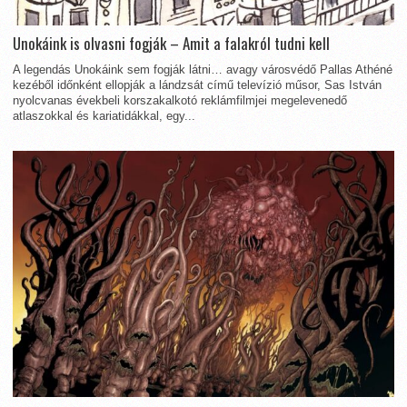
Unokáink is olvasni fogják – Amit a falakról tudni kell
A legendás Unokáink sem fogják látni… avagy városvédő Pallas Athéné
kezéből időnként ellopják a lándzsát című televízió műsor, Sas István
nyolcvanas évekbeli korszakalkotó reklámfilmjei megelevenedő
atlaszokkal és kariatidákkal, egy...