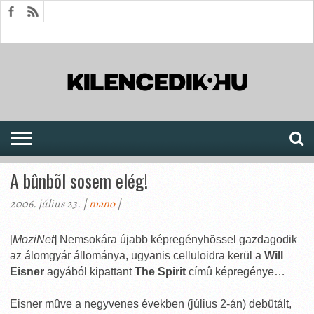
HÍREK
CIKKEK
MEGJELENÉSEK
AKTUÁLIS
SAJTÓARCHÍVUM
FÓRUM
SOROZATOK
A bûnbõl sosem elég!
2006. július 23. |
mano
|
[
MoziNet
] Nemsokára újabb képregényhõssel gazdagodik
az álomgyár állománya, ugyanis celluloidra kerül a
Will
Eisner
agyából kipattant
The Spirit
címû képregénye…
Eisner mûve a negyvenes években (július 2-án) debütált,