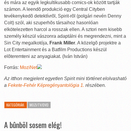
és mára az egyik legkultikusabb comics-ok között tartják
számon. A leendõ produkció egy Central Cityben
tevékenykedõ detektívrõl, Spirit-rõl (polgári nevén Denny
Colt) szól, aki szuperhõs társaihoz hasonlóan
elkötelezetten harcol a rosszak ellen. A sztori nem kisebb
személy készül vászonra adaptálni és megrendezni, mint a
Sin City megalkotója,
Frank Miller
. A közelgõ projektre a
Lot Entertainment és a Batfilm Productions készül
elõteremteni az anyagiakat. (Iván István)
Forrás:
MoziNet
Az itthon megjelent egyetlen Spirit mini történet elolvasható
a
Fekete-Fehér Képregényantológia 1.
részében.
KATEGÓRIÁK:
MOZI/TV/DVD
A bûnbõl sosem elég!