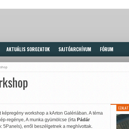
AKTUÁLIS SOROZATOK
SAJTÓARCHÍVUM
FÓRUM
kshop
rkshop
EZALAT
t képregény workshop a kArton Galériában. A téma
 kép-regénye, A munka gyümölcse (írta
Pádár
ó: 5Panels), erről beszélgetnek a meghívottak.