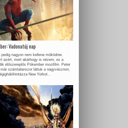
ber: Vadonatúj nap
 pedig nagyon nem kellene működnie.
t azért, mert akárhogy is nézem, ez a
dik élőszereplős Pókember mozifilm. Peter
 már számtalanszor láttuk a nagyvásznon,
égighálóhintázza New Yorkot...