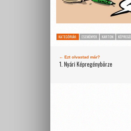
KATEGÓRIÁK:
ESEMÉNYEK
KARTON
KÉPREG
← Ezt olvastad már?
1. Nyári Képregénybörze