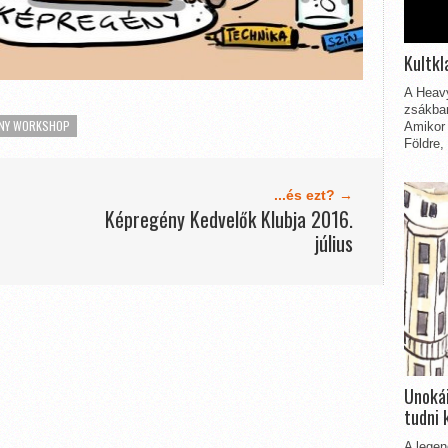
Kultkl
A Heavy
zsákbam
ÉNY WORKSHOP
Amikor 
Földre,
...és ezt? →
Képregény Kedvelők Klubja 2016.
július
Unokái
tudni 
A legen