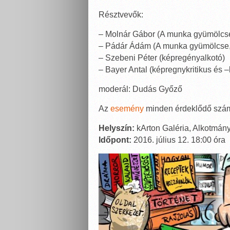
Résztvevők:
– Molnár Gábor (A munka gyümölcse,
– Pádár Ádám (A munka gyümölcse, 
– Szebeni Péter (képregényalkotó)
– Bayer Antal (képregnykritikus és –
moderál: Dudás Győző
Az
esemény
minden érdeklődő szám
Helyszín:
kArton Galéria, Alkotmány
Időpont:
2016. július 12. 18:00 óra