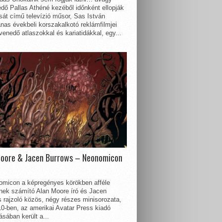
dő Pallas Athéné kezéből időnként ellopják
sát című televízió műsor, Sas István
nas évekbeli korszakalkotó reklámfilmjei
enedő atlaszokkal és kariatidákkal, egy...
Moore & Jacen Burrows – Neonomicon
omicon a képregényes körökben afféle
nnek számító Alan Moore író és Jacen
 rajzoló közös, négy részes minisorozata,
0-ben, az amerikai Avatar Press kiadó
sában került a...