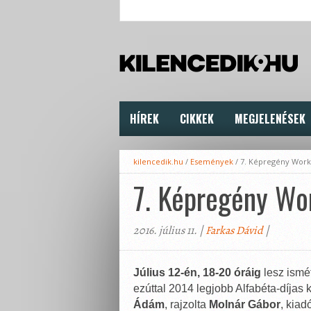
HÍREK
CIKKEK
MEGJELENÉSEK
kilencedik.hu
/
Események
/
7. Képregény Wor
7. Képregény Wo
2016. július 11. |
Farkas Dávid
|
Július 12-én, 18-20 óráig
lesz ismé
ezúttal 2014 legjobb Alfabéta-díjas
Ádám
, rajzolta
Molnár Gábor
, kiad