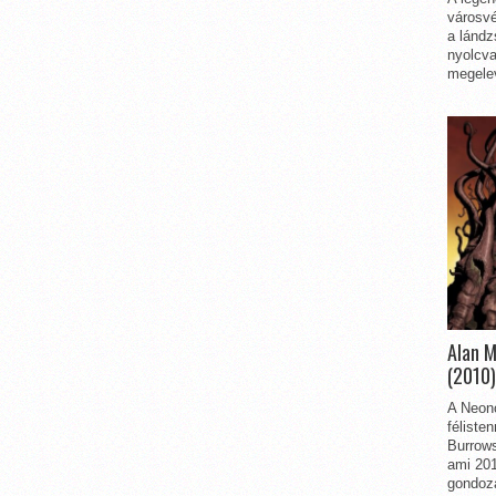
városvé
a lándz
nyolcva
megelev
Alan 
(2010)
A Neon
féliste
Burrows
ami 201
gondozá