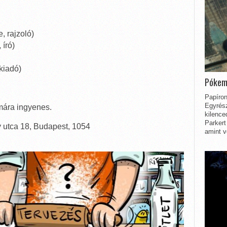
 rajzoló)
író)
kiadó)
Pókem
Papíron
Egyrész
ára ingyenes.
kilence
Parkert
 utca 18, Budapest, 1054
amint v