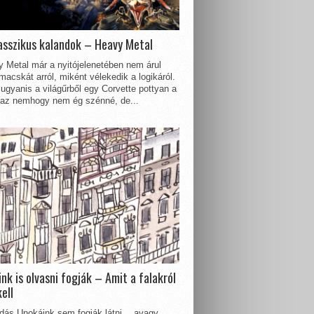
asszikus kalandok – Heavy Metal
 Metal már a nyitójelenetében nem árul
acskát arról, miként vélekedik a logikáról.
ugyanis a világűrből egy Corvette pottyan a
 az nemhogy nem ég szénné, de...
nk is olvasni fogják – Amit a falakról
kell
dás Unokáink sem fogják látni… avagy