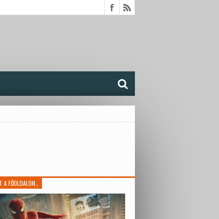
T A FŐOLDALON…