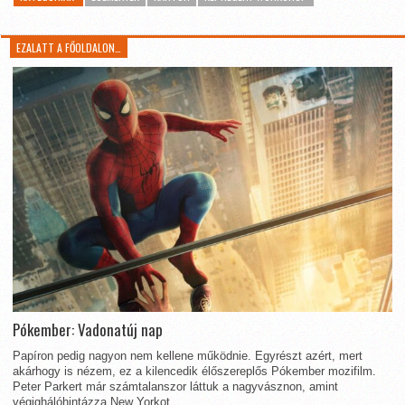
EZALATT A FŐOLDALON…
Pókember: Vadonatúj nap
Papíron pedig nagyon nem kellene működnie. Egyrészt azért, mert
akárhogy is nézem, ez a kilencedik élőszereplős Pókember mozifilm.
Peter Parkert már számtalanszor láttuk a nagyvásznon, amint
végighálóhintázza New Yorkot...