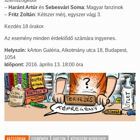
szemszögéből
–
Haránt Artúr
és
Sebesvári Soma
: Magyar fanzinok
–
Fritz Zoltán
: Kétszer mérj, egyszer vágj 3.
Kezdés 18 órakor.
Az esemény minden érdeklődő számára ingyenes.
Helyszín:
kArton Galéria, Alkotmány utca 18, Budapest,
1054
Időpont:
2016. április 13. 18:00 óra
KATEGÓRIÁK:
ESEMÉNYEK
KARTON
KÉPREGÉNY WORKSHOP