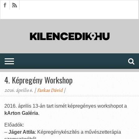
HÍREK
CIKKEK
MEGJELENÉSEK
AKTUÁLIS
SAJTÓARCHÍVUM
FÓRUM
SOROZATOK
4. Képregény Workshop
2016. április 6. |
Farkas Dávid
|
2016. április 13-án tart ismét képregényes workshopot a
kArton Galéria
.
Előadók:
–
Jáger Attila
: Képregénykészítés a művészetterápia