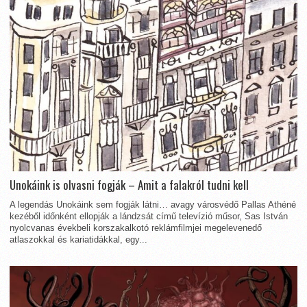
Unokáink is olvasni fogják – Amit a falakról tudni kell
A legendás Unokáink sem fogják látni… avagy városvédő Pallas Athéné
kezéből időnként ellopják a lándzsát című televízió műsor, Sas István
nyolcvanas évekbeli korszakalkotó reklámfilmjei megelevenedő
atlaszokkal és kariatidákkal, egy...