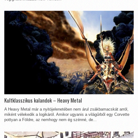
Kultklasszikus kalandok – Heavy Metal
A Heavy Metal már a nyitójelenetében nem árul zsákbamacskát arról,
miként vélekedik a logikáról. Amikor ugyanis a világűrből egy Corvette
pottyan a Földre, az nemhogy nem ég szénné, de...