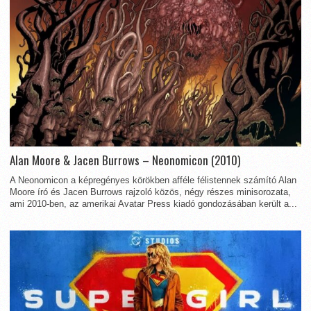
Alan Moore & Jacen Burrows – Neonomicon (2010)
A Neonomicon a képregényes körökben afféle félistennek számító Alan
Moore író és Jacen Burrows rajzoló közös, négy részes minisorozata,
ami 2010-ben, az amerikai Avatar Press kiadó gondozásában került a...