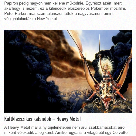
Papíron pedig nagyon nem kellene működnie. Egyrészt azért, mert
akárhogy is nézem, ez a kilencedik élőszereplős Pókember mozifilm.
Peter Parkert már számtalanszor láttuk a nagyvásznon, amint
végighálóhintázza New Yorkot...
Kultklasszikus kalandok – Heavy Metal
A Heavy Metal már a nyitójelenetében nem árul zsákbamacskát arról,
miként vélekedik a logikáról. Amikor ugyanis a világűrből egy Corvette