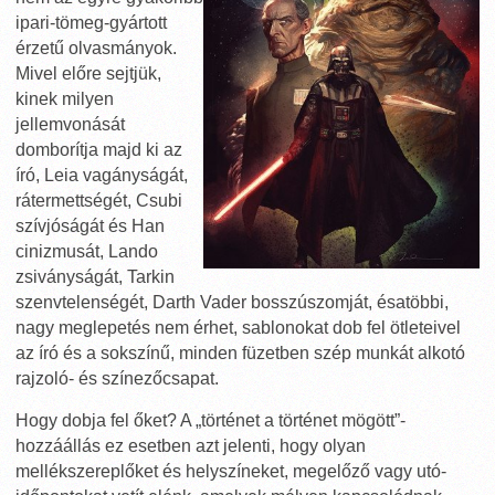
ipari-tömeg-gyártott
érzetű olvasmányok.
Mivel előre sejtjük,
kinek milyen
jellemvonását
domborítja majd ki az
író, Leia vagányságát,
rátermettségét, Csubi
szívjóságát és Han
cinizmusát, Lando
zsiványságát, Tarkin
szenvtelenségét, Darth Vader bosszúszomját, ésatöbbi,
nagy meglepetés nem érhet, sablonokat dob fel ötleteivel
az író és a sokszínű, minden füzetben szép munkát alkotó
rajzoló- és színezőcsapat.
Hogy dobja fel őket? A „történet a történet mögött”-
hozzáállás ez esetben azt jelenti, hogy olyan
mellékszereplőket és helyszíneket, megelőző vagy utó-