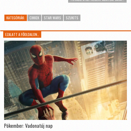
KATEGÓRIÁK:
CIKKEK
STAR WARS
SZUKITS
EZALATT A FŐOLDALON…
Pókember: Vadonatúj nap