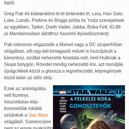
fajról.
Greg Pak író kötetenként öt-öt történetet írt. Leia, Han Solo,
Luke, Lando, Porkins és Briggs pilóta és Yoda szerepelnek
az egyikben, Tarkin, Darth Vader, Jabba, Boba Fett, IG-88
(a Mandaloraiban látotthoz hasonló fejvadászrobot)
.
Pak rutinosan eligazodik a Marvel vagy a DC szuperhősei
világában, sőt egy-két kimagasló művel is hozzájárult a
kánonhoz, ezúttal nehezebb feladata volt, mint Hulknak a
Skaar bolygón. Rövidet mindig nehezebb írni, azt mondják,
újságcikkek közül a glossza a legnehezebb, képregények
közül talán az ütős strip.
Ezek az antológiába
vett füzetnyi,
húszoldalas kép-
kisnovellák inkább
szilánkok a
Star Wars
világából. Szerencsére
nem az egyre gyakoribb