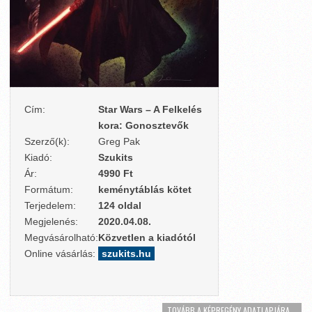
Cím:
Star Wars – A Felkelés
kora: Gonosztevők
Szerző(k):
Greg Pak
Kiadó:
Szukits
Ár:
4990 Ft
Formátum:
keménytáblás kötet
Terjedelem:
124 oldal
Megjelenés:
2020.04.08.
Megvásárolható:
Közvetlen a kiadótól
Online vásárlás:
szukits.hu
TOVÁBB A KÉPREGÉNY ADATLAPJÁRA...