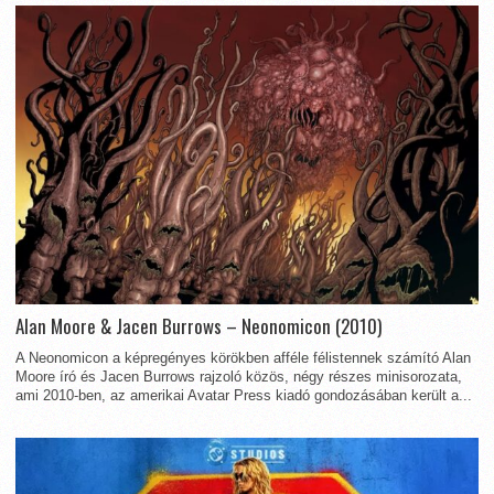
Alan Moore & Jacen Burrows – Neonomicon (2010)
A Neonomicon a képregényes körökben afféle félistennek számító Alan
Moore író és Jacen Burrows rajzoló közös, négy részes minisorozata,
ami 2010-ben, az amerikai Avatar Press kiadó gondozásában került a...