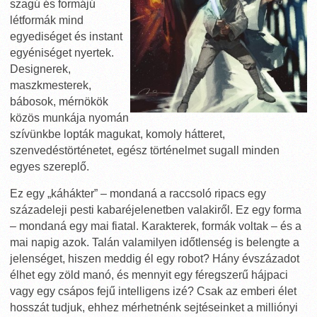
szagú és formájú
létformák mind
egyediséget és instant
egyéniséget nyertek.
Designerek,
maszkmesterek,
bábosok, mérnökök
közös munkája nyomán
szívünkbe lopták magukat, komoly hátteret,
szenvedéstörténetet, egész történelmet sugall minden
egyes szereplő.
Ez egy „káhákter” – mondaná a raccsoló ripacs egy
századeleji pesti kabaréjelenetben valakiről. Ez egy forma
– mondaná egy mai fiatal. Karakterek, formák voltak – és a
mai napig azok. Talán valamilyen időtlenség is belengte a
jelenséget, hiszen meddig él egy robot? Hány évszázadot
élhet egy zöld manó, és mennyit egy féregszerű hájpaci
vagy egy csápos fejű intelligens izé? Csak az emberi élet
hosszát tudjuk, ehhez mérhetnénk sejtéseinket a milliónyi