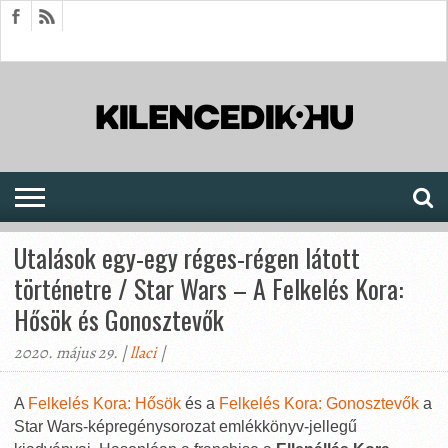
HÍREK
CIKKEK
MEGJELENÉSEK
AKTUÁLIS
SAJTÓARCHÍVUM
FÓRUM
SOROZATOK
Utalások egy-egy réges-régen látott
történetre / Star Wars – A Felkelés Kora:
Hősök és Gonosztevők
2020. május 29. |
llaci
|
A
Felkelés Kora: Hősök
és a
Felkelés Kora: Gonosztevők
a
Star Wars-képregénysorozat emlékkönyv-jellegű