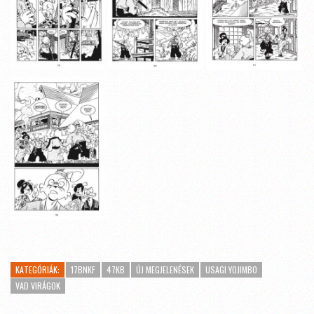
KATEGÓRIÁK:
17BNKF
47KB
ÚJ MEGJELENÉSEK
USAGI YOJIMBO
VAD VIRÁGOK