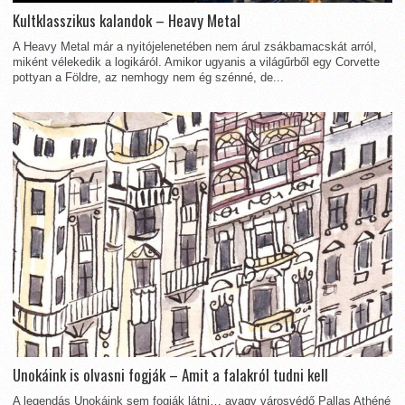
Kultklasszikus kalandok – Heavy Metal
A Heavy Metal már a nyitójelenetében nem árul zsákbamacskát arról,
miként vélekedik a logikáról. Amikor ugyanis a világűrből egy Corvette
pottyan a Földre, az nemhogy nem ég szénné, de...
Unokáink is olvasni fogják – Amit a falakról tudni kell
A legendás Unokáink sem fogják látni… avagy városvédő Pallas Athéné