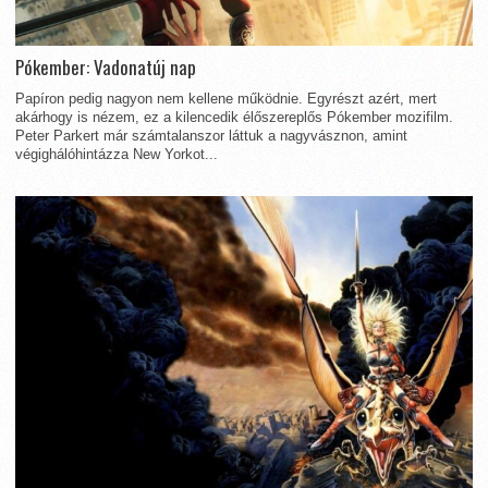
Pókember: Vadonatúj nap
Papíron pedig nagyon nem kellene működnie. Egyrészt azért, mert
akárhogy is nézem, ez a kilencedik élőszereplős Pókember mozifilm.
Peter Parkert már számtalanszor láttuk a nagyvásznon, amint
végighálóhintázza New Yorkot...