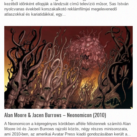
kezéből időnként ellopják a lándzsát című televízió műsor, Sas István
nyolcvanas évekbeli korszakalkotó reklámfilmjei megelevenedő
atlaszokkal és kariatidákkal, egy...
Alan Moore & Jacen Burrows – Neonomicon (2010)
A Neonomicon a képregényes körökben afféle félistennek számító Alan
Moore író és Jacen Burrows rajzoló közös, négy részes minisorozata,
ami 2010-ben, az amerikai Avatar Press kiadó gondozásában került a...