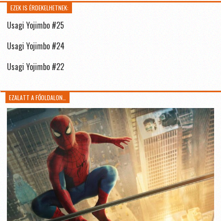
EZEK IS ÉRDEKELHETNEK:
Usagi Yojimbo #25
Usagi Yojimbo #24
Usagi Yojimbo #22
EZALATT A FŐOLDALON…