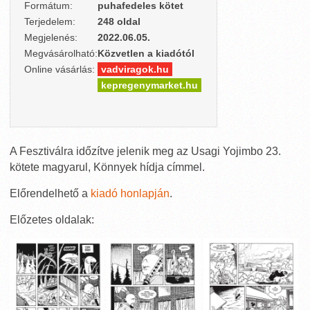
Formátum:
puhafedeles kötet
Terjedelem:
248 oldal
Megjelenés:
2022.06.05.
Megvásárolható:
Közvetlen a kiadótól
Online vásárlás:
vadviragok.hu
kepregenymarket.hu
A Fesztiválra időzítve jelenik meg az Usagi Yojimbo 23.
kötete magyarul, Könnyek hídja címmel.
Előrendelhető a
kiadó honlapján
.
Előzetes oldalak: