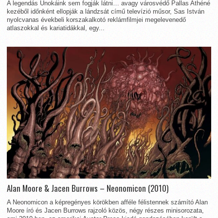
A legendás Unokáink sem fogják látni… avagy városvédő Pallas Athéné
kezéből időnként ellopják a lándzsát című televízió műsor, Sas István
nyolcvanas évekbeli korszakalkotó reklámfilmjei megelevenedő
atlaszokkal és kariatidákkal, egy...
Alan Moore & Jacen Burrows – Neonomicon (2010)
A Neonomicon a képregényes körökben afféle félistennek számító Alan
Moore író és Jacen Burrows rajzoló közös, négy részes minisorozata,