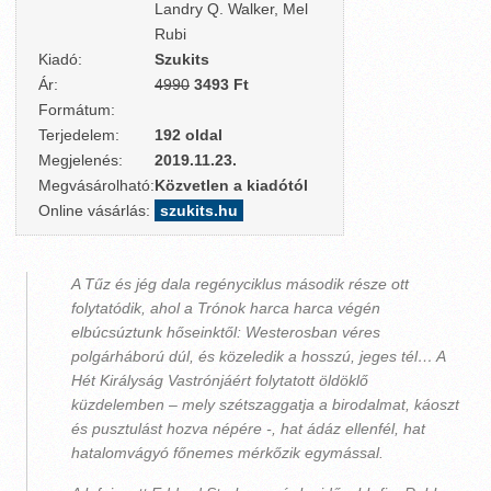
Landry Q. Walker, Mel
Rubi
Kiadó:
Szukits
Ár:
4990
3493 Ft
Formátum:
Terjedelem:
192 oldal
Megjelenés:
2019.11.23.
Megvásárolható:
Közvetlen a kiadótól
Online vásárlás:
szukits.hu
A Tűz és jég dala regényciklus második része ott
folytatódik, ahol a Trónok harca harca végén
elbúcsúztunk hőseinktől: Westerosban véres
polgárháború dúl, és közeledik a hosszú, jeges tél… A
Hét Királyság Vastrónjáért folytatott öldöklő
küzdelemben – mely szétszaggatja a birodalmat, káoszt
és pusztulást hozva népére -, hat ádáz ellenfél, hat
hatalomvágyó főnemes mérkőzik egymással.