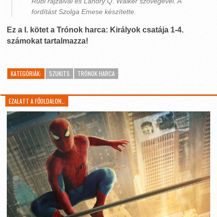
Rubi rajzaival és Landry Q. Walker szövegével. A
fordítást Szolga Emese készítette.
Ez a I. kötet a Trónok harca: Királyok csatája 1-4.
számokat tartalmazza!
KATEGÓRIÁK:
SZUKITS
TRÓNOK HARCA
EZALATT A FŐOLDALON…