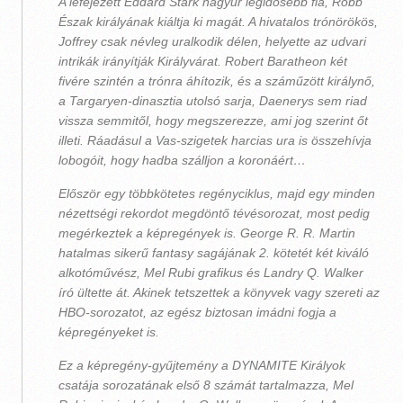
A lefejezett Eddard Stark nagyúr legidősebb fia, Robb
Észak királyának kiáltja ki magát. A hivatalos trónörökös,
Joffrey csak névleg uralkodik délen, helyette az udvari
intrikák irányítják Királyvárat. Robert Baratheon két
fivére szintén a trónra áhítozik, és a száműzött királynő,
a Targaryen-dinasztia utolsó sarja, Daenerys sem riad
vissza semmitől, hogy megszerezze, ami jog szerint őt
illeti. Ráadásul a Vas-szigetek harcias ura is összehívja
lobogóit, hogy hadba szálljon a koronáért…
Először egy többkötetes regényciklus, majd egy minden
nézettségi rekordot megdöntő tévésorozat, most pedig
megérkeztek a képregények is. George R. R. Martin
hatalmas sikerű fantasy sagájának 2. kötetét két kiváló
alkotóművész, Mel Rubi grafikus és Landry Q. Walker
író ültette át. Akinek tetszettek a könyvek vagy szereti az
HBO-sorozatot, az egész biztosan imádni fogja a
képregényeket is.
Ez a képregény-gyűjtemény a DYNAMITE Királyok
csatája sorozatának első 8 számát tartalmazza, Mel