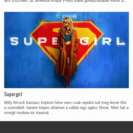
ami 2010-ben, az amerikai Avatar Press kiadó gondozásában került a...
Supergirl
Milly Alcock kamasz kriptoni hőse nem csak repülni tud meg lézert lőni
a szeméből, hanem képes eltartani a vállán egy egész filmet. Mert hát a
smirgli modora és traumái...