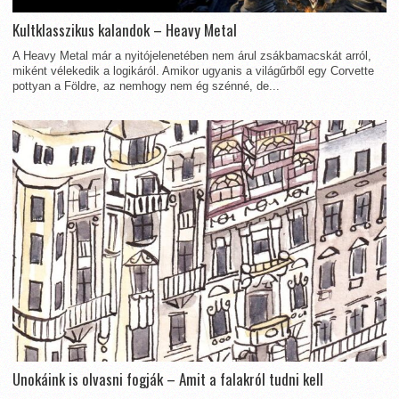
Kultklasszikus kalandok – Heavy Metal
A Heavy Metal már a nyitójelenetében nem árul zsákbamacskát arról,
miként vélekedik a logikáról. Amikor ugyanis a világűrből egy Corvette
pottyan a Földre, az nemhogy nem ég szénné, de...
Unokáink is olvasni fogják – Amit a falakról tudni kell