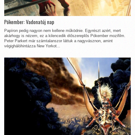
Pókember: Vadonatúj nap
Papíron pedig nagyon nem kellene működnie. Egyrészt azért, mert
akárhogy is nézem, ez a kilencedik élőszereplős Pókember mozifilm.
Peter Parkert már számtalanszor láttuk a nagyvásznon, amint
végighálóhintázza New Yorkot...