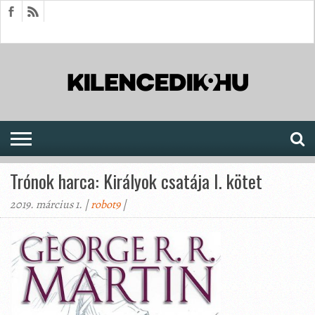
HÍREK
CIKKEK
MEGJELENÉSEK
AKTUÁLIS
SAJTÓARCHÍVUM
FÓRUM
SOROZATOK
Trónok harca: Királyok csatája I. kötet
2019. március 1. |
robot9
|