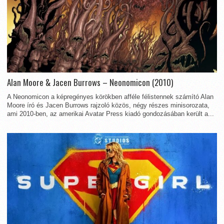
Alan Moore & Jacen Burrows – Neonomicon (2010)
A Neonomicon a képregényes körökben afféle félistennek számító Alan
Moore író és Jacen Burrows rajzoló közös, négy részes minisorozata,
ami 2010-ben, az amerikai Avatar Press kiadó gondozásában került a...