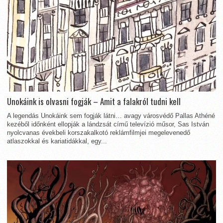
Unokáink is olvasni fogják – Amit a falakról tudni kell
A legendás Unokáink sem fogják látni… avagy városvédő Pallas Athéné
kezéből időnként ellopják a lándzsát című televízió műsor, Sas István
nyolcvanas évekbeli korszakalkotó reklámfilmjei megelevenedő
atlaszokkal és kariatidákkal, egy...