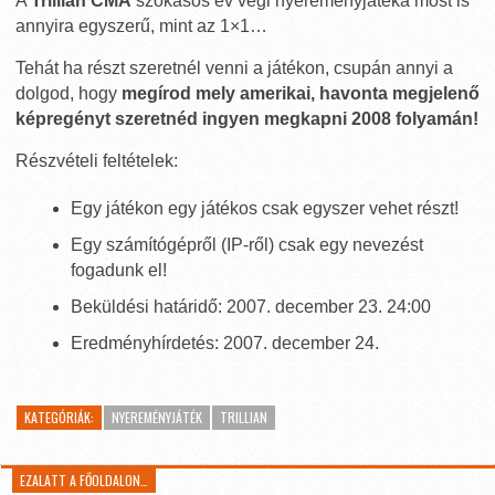
A
Trillian CMA
szokásos év végi nyereményjátéka most is
annyira egyszerű, mint az 1×1…
Tehát ha részt szeretnél venni a játékon, csupán annyi a
dolgod, hogy
megírod mely amerikai, havonta megjelenő
képregényt szeretnéd ingyen megkapni 2008 folyamán!
Részvételi feltételek:
Egy játékon egy játékos csak egyszer vehet részt!
Egy számítógépről (IP-ről) csak egy nevezést
fogadunk el!
Beküldési határidő: 2007. december 23. 24:00
Eredményhírdetés: 2007. december 24.
KATEGÓRIÁK:
NYEREMÉNYJÁTÉK
TRILLIAN
EZALATT A FŐOLDALON…