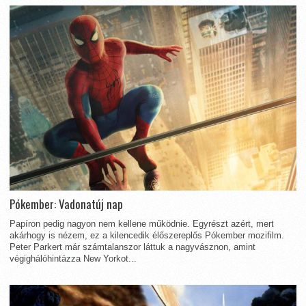
Pókember: Vadonatúj nap
Papíron pedig nagyon nem kellene működnie. Egyrészt azért, mert
akárhogy is nézem, ez a kilencedik élőszereplős Pókember mozifilm.
Peter Parkert már számtalanszor láttuk a nagyvásznon, amint
végighálóhintázza New Yorkot...