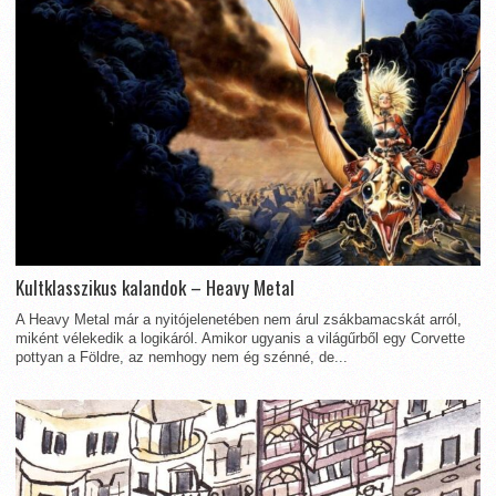
Kultklasszikus kalandok – Heavy Metal
A Heavy Metal már a nyitójelenetében nem árul zsákbamacskát arról,
miként vélekedik a logikáról. Amikor ugyanis a világűrből egy Corvette
pottyan a Földre, az nemhogy nem ég szénné, de...