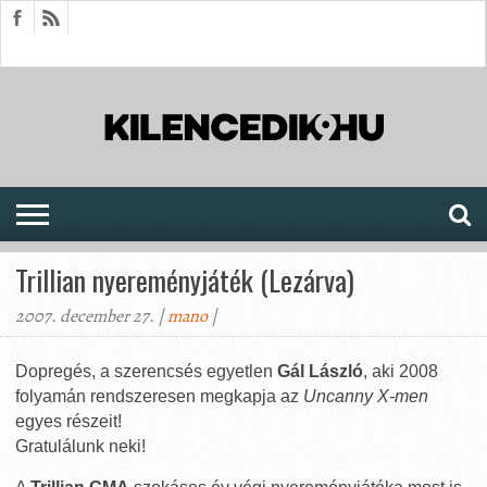
HÍREK
CIKKEK
MEGJELENÉSEK
AKTUÁLIS
SAJTÓARCHÍVUM
FÓRUM
SOROZATOK
Trillian nyereményjáték (Lezárva)
2007. december 27. |
mano
|
Dopregés, a szerencsés egyetlen
Gál László
, aki 2008
folyamán rendszeresen megkapja az
Uncanny X-men
egyes részeit!
Gratulálunk neki!