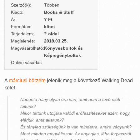
Szerző(k):
Többen
Kiadó:
Books & Stuff
Ár:
? Ft
Formátum:
kötet
Terjedelem:
? oldal
Megjelenés:
2018.03.25.
Megvásárolható:
Könyvesboltok és
Képregényboltok
Online vásárlás:
A
márciusi börzére
jelenik meg a következő Walking Dead
kötet.
Naponta hány olyan óra van, amit nem a tévé előtt
töltünk?
Mikor tettünk utoljára valódi erőfeszítéseket azért, hogy
elérjük, amit akarunk?
És tényleg szükségünk is van mindarra, amire vágyunk?
Most minden megváltozott. Az anyagias, léha fogyasztói