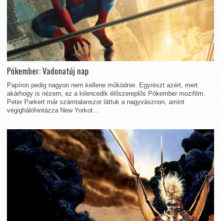
Pókember: Vadonatúj nap
Papíron pedig nagyon nem kellene működnie. Egyrészt azért, mert
akárhogy is nézem, ez a kilencedik élőszereplős Pókember mozifilm.
Peter Parkert már számtalanszor láttuk a nagyvásznon, amint
végighálóhintázza New Yorkot...