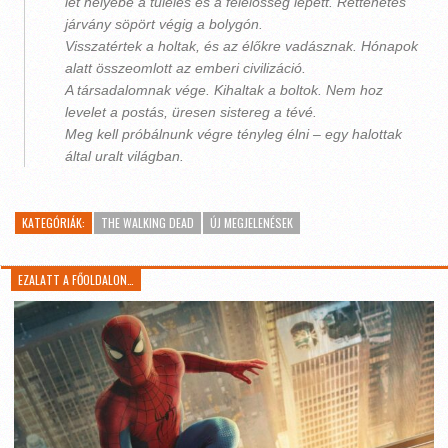
lét helyébe a túlélés és a felelősség lépett. Rettenetes
járvány söpört végig a bolygón.
Visszatértek a holtak, és az élőkre vadásznak. Hónapok
alatt összeomlott az emberi civilizáció.
A társadalomnak vége. Kihaltak a boltok. Nem hoz
levelet a postás, üresen sistereg a tévé.
Meg kell próbálnunk végre tényleg élni – egy halottak
által uralt világban.
KATEGÓRIÁK:
THE WALKING DEAD
ÚJ MEGJELENÉSEK
EZALATT A FŐOLDALON…