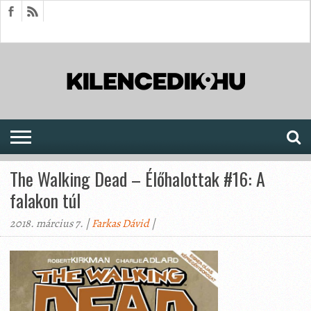
HÍREK
CIKKEK
MEGJELENÉSEK
AKTUÁLIS
SAJTÓARCHÍVUM
FÓRUM
SOROZATOK
The Walking Dead – Élőhalottak #16: A
falakon túl
2018. március 7. |
Farkas Dávid
|