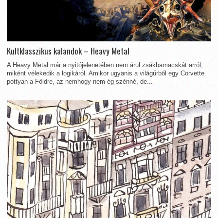
Kultklasszikus kalandok – Heavy Metal
A Heavy Metal már a nyitójelenetében nem árul zsákbamacskát arról,
miként vélekedik a logikáról. Amikor ugyanis a világűrből egy Corvette
pottyan a Földre, az nemhogy nem ég szénné, de...