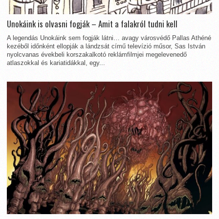
Unokáink is olvasni fogják – Amit a falakról tudni kell
A legendás Unokáink sem fogják látni… avagy városvédő Pallas Athéné
kezéből időnként ellopják a lándzsát című televízió műsor, Sas István
nyolcvanas évekbeli korszakalkotó reklámfilmjei megelevenedő
atlaszokkal és kariatidákkal, egy...