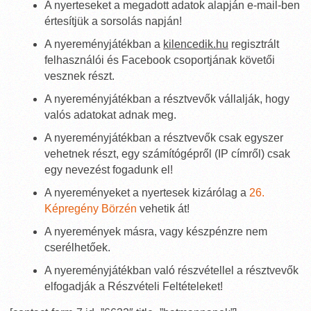
A nyerteseket a megadott adatok alapján e-mail-ben
értesítjük a sorsolás napján!
A nyereményjátékban a
kilencedik.hu
regisztrált
felhasználói és Facebook csoportjának követői
vesznek részt.
A nyereményjátékban a résztvevők vállalják, hogy
valós adatokat adnak meg.
A nyereményjátékban a résztvevők csak egyszer
vehetnek részt, egy számítógépről (IP címről) csak
egy nevezést fogadunk el!
A nyereményeket a nyertesek kizárólag a
26.
Képregény Börzén
vehetik át!
A nyeremények másra, vagy készpénzre nem
cserélhetőek.
A nyereményjátékban való részvétellel a résztvevők
elfogadják a Részvételi Feltételeket!