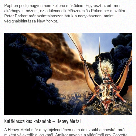
Papíron pedig nagyon nem kellene működnie. Egyrészt azért, mert
akárhogy is nézem, ez a kilencedik élőszereplős Pókember mozifilm.
Peter Parkert már számtalanszor láttuk a nagyvásznon, amint
végighálóhintázza New Yorkot...
Kultklasszikus kalandok – Heavy Metal
A Heavy Metal már a nyitójelenetében nem árul zsákbamacskát arról,
miként vélekedik a logikáról. Amikor ugyanis a világűrből egy Corvette