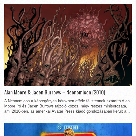
Alan Moore & Jacen Burrows – Neonomicon (2010)
A Neonomicon a képregényes körökben afféle félistennek számító Alan
Moore író és Jacen Burrows rajzoló közös, négy részes minisorozata,
ami 2010-ben, az amerikai Avatar Press kiadó gondozásában került a...