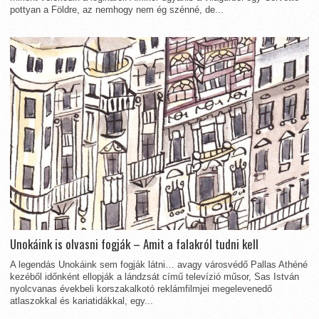
pottyan a Földre, az nemhogy nem ég szénné, de...
Unokáink is olvasni fogják – Amit a falakról tudni kell
A legendás Unokáink sem fogják látni… avagy városvédő Pallas Athéné
kezéből időnként ellopják a lándzsát című televízió műsor, Sas István
nyolcvanas évekbeli korszakalkotó reklámfilmjei megelevenedő
atlaszokkal és kariatidákkal, egy...