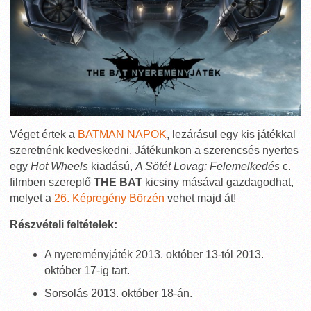
Véget értek a
BATMAN NAPOK
, lezárásul egy kis játékkal
szeretnénk kedveskedni. Játékunkon a szerencsés nyertes
egy
Hot Wheels
kiadású,
A Sötét Lovag: Felemelkedés
c.
filmben szereplő
THE BAT
kicsiny másával gazdagodhat,
melyet a
26. Képregény Börzén
vehet majd át!
Részvételi feltételek:
A nyereményjáték 2013. október 13-tól 2013.
október 17-ig tart.
Sorsolás 2013. október 18-án.