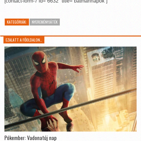
[contact-form-7 id=”6632″ title=”batmannapok”]
KATEGÓRIÁK:
NYEREMÉNYJÁTÉK
EZALATT A FŐOLDALON…
Pókember: Vadonatúj nap