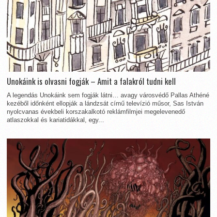
Unokáink is olvasni fogják – Amit a falakról tudni kell
A legendás Unokáink sem fogják látni… avagy városvédő Pallas Athéné
kezéből időnként ellopják a lándzsát című televízió műsor, Sas István
nyolcvanas évekbeli korszakalkotó reklámfilmjei megelevenedő
atlaszokkal és kariatidákkal, egy...