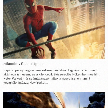
Pókember: Vadonatúj nap
Papíron pedig nagyon nem kellene működnie. Egyrészt azért, mert
akárhogy is nézem, ez a kilencedik élőszereplős Pókember mozifilm.
Peter Parkert már számtalanszor láttuk a nagyvásznon, amint
végighálóhintázza New Yorkot...