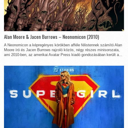
Alan Moore & Jacen Burrows – Neonomicon (2010)
A Neonomicon a képregényes körökben afféle félistennek számító Alan
Moore író és Jacen Burrows rajzoló közös, négy részes minisorozata,
ami 2010-ben, az amerikai Avatar Press kiadó gondozásában került a...