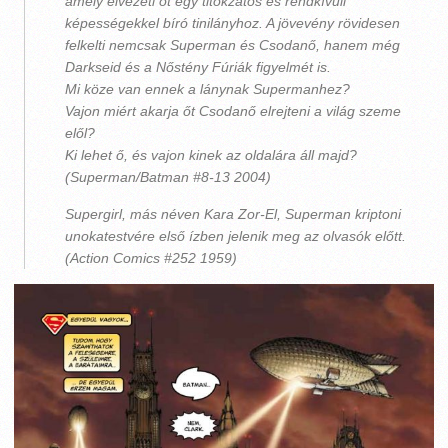
amely elvezeti őt egy titokzatos és rendkívüli
képességekkel bíró tinilányhoz. A jövevény rövidesen
felkelti nemcsak Superman és Csodanő, hanem még
Darkseid és a Nőstény Fúriák figyelmét is.
Mi köze van ennek a lánynak Supermanhez?
Vajon miért akarja őt Csodanő elrejteni a világ szeme
elől?
Ki lehet ő, és vajon kinek az oldalára áll majd?
(Superman/Batman #8-13 2004)
Supergirl, más néven Kara Zor-El, Superman kriptoni
unokatestvére első ízben jelenik meg az olvasók előtt.
(Action Comics #252 1959)