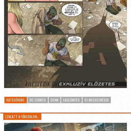
KATEGÓRIÁK:
DC COMICS
DCNK
EAGLEMOSS
ÚJ MEGJELENÉSEK
EZALATT A FŐOLDALON…