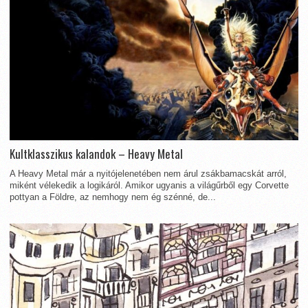
Kultklasszikus kalandok – Heavy Metal
A Heavy Metal már a nyitójelenetében nem árul zsákbamacskát arról,
miként vélekedik a logikáról. Amikor ugyanis a világűrből egy Corvette
pottyan a Földre, az nemhogy nem ég szénné, de...