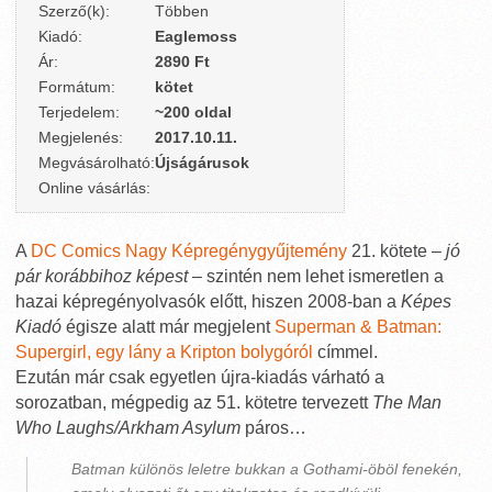
Szerző(k):
Többen
Kiadó:
Eaglemoss
Ár:
2890 Ft
Formátum:
kötet
Terjedelem:
~200 oldal
Megjelenés:
2017.10.11.
Megvásárolható:
Újságárusok
Online vásárlás:
A
DC Comics Nagy Képregénygyűjtemény
21. kötete –
jó
pár korábbihoz képest
– szintén nem lehet ismeretlen a
hazai képregényolvasók előtt, hiszen 2008-ban a
Képes
Kiadó
égisze alatt már megjelent
Superman & Batman:
Supergirl, egy lány a Kripton bolygóról
címmel.
Ezután már csak egyetlen újra-kiadás várható a
sorozatban, mégpedig az 51. kötetre tervezett
The Man
Who Laughs/Arkham Asylum
páros…
Batman különös leletre bukkan a Gothami-öböl fenekén,