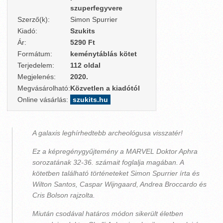
szuperfegyvere
Szerző(k):
Simon Spurrier
Kiadó:
Szukits
Ár:
5290 Ft
Formátum:
keménytáblás kötet
Terjedelem:
112 oldal
Megjelenés:
2020.
Megvásárolható:
Közvetlen a kiadótól
Online vásárlás:
szukits.hu
A galaxis leghírhedtebb archeológusa visszatér!
Ez a képregénygyűjtemény a MARVEL Doktor Aphra
sorozatának 32-36. számait foglalja magában. A
kötetben található történeteket Simon Spurrier írta és
Wilton Santos, Caspar Wijngaard, Andrea Broccardo és
Cris Bolson rajzolta.
Miután csodával határos módon sikerült életben