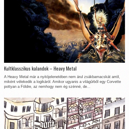
Kultklasszikus kalandok – Heavy Metal
A Heavy Metal már a nyitójelenetében nem árul zsákbamacskát arról,
miként vélekedik a logikáról. Amikor ugyanis a világűrből egy Corvette
pottyan a Földre, az nemhogy nem ég szénné, de...