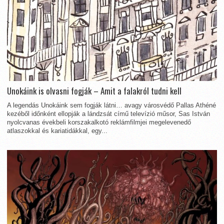
Unokáink is olvasni fogják – Amit a falakról tudni kell
A legendás Unokáink sem fogják látni… avagy városvédő Pallas Athéné
kezéből időnként ellopják a lándzsát című televízió műsor, Sas István
nyolcvanas évekbeli korszakalkotó reklámfilmjei megelevenedő
atlaszokkal és kariatidákkal, egy...