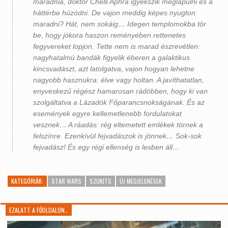
maradnia, doktor Chelli Aphra igyekszik meglapulni és a
háttérbe húzódni. De vajon meddig képes nyugton
maradni? Hát, nem sokáig… Idegen templomokba tör
be, hogy jókora haszon reményében rettenetes
fegyvereket lopjon. Tette nem is marad észrevétlen:
nagyhatalmú bandák figyelik éberen a galaktikus
kincsvadászt, azt latolgatva, vajon hogyan lehetne
nagyobb hasznukra: élve vagy holtan. A javíthatatlan,
enyveskezű régész hamarosan rádöbben, hogy ki van
szolgáltatva a Lázadók Főparancsnokságának. És az
események egyre kellemetlenebb fordulatokat
vesznek… A ráadás: rég eltemetett emlékek törnek a
felszínre. Ezenkívül fejvadászok is jönnek… Sok-sok
fejvadász! És egy régi ellenség is lesben áll…
KATEGÓRIÁK:
STAR WARS
SZUKITS
ÚJ MEGJELENÉSEK
EZALATT A FŐOLDALON…