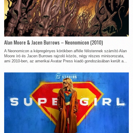
Alan Moore & Jacen Burrows – Neonomicon (2010)
A Neonomicon a képregényes körökben afféle félistennek számító Alan
Moore író és Jacen Burrows rajzoló közös, négy részes minisorozata,
ami 2010-ben, az amerikai Avatar Press kiadó gondozásában került a...