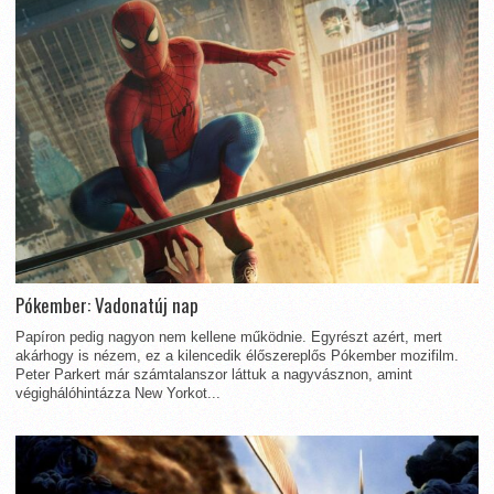
Pókember: Vadonatúj nap
Papíron pedig nagyon nem kellene működnie. Egyrészt azért, mert
akárhogy is nézem, ez a kilencedik élőszereplős Pókember mozifilm.
Peter Parkert már számtalanszor láttuk a nagyvásznon, amint
végighálóhintázza New Yorkot...