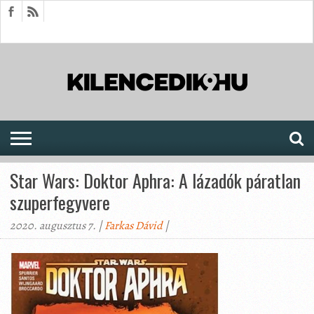
HÍREK
CIKKEK
MEGJELENÉSEK
AKTUÁLIS
SAJTÓARCHÍVUM
FÓRUM
SOROZATOK
Star Wars: Doktor Aphra: A lázadók páratlan
szuperfegyvere
2020. augusztus 7. |
Farkas Dávid
|