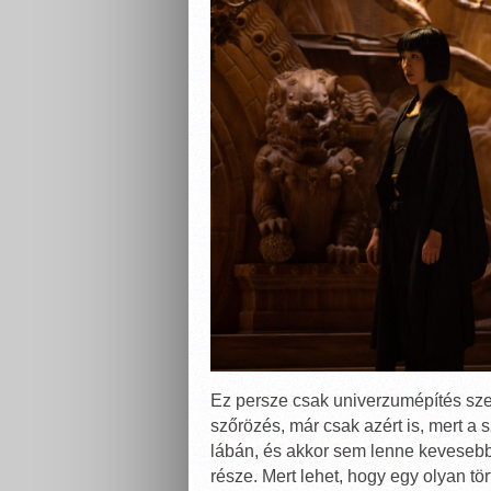
Ez persze csak univerzumépítés sze
szőrözés, már csak azért is, mert a 
lábán, és akkor sem lenne kevesebb,
része. Mert lehet, hogy egy olyan tör