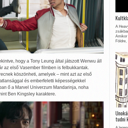
Kultkl
A Heavy
zsákbam
Amikor 
Földre,
ekintve, hogy a Tony Leung által játszott Wenwu áll
ár az első Vasember filmben is felbukkantak.
ecnek köszönheti, amelyek – mint azt az első
tlansággal és emberfeletti képességekkel
jában ő a Marvel Univerzum Mandarinja, noha
mint Ben Kingsley karaktere.
Unokái
tudni 
A legen