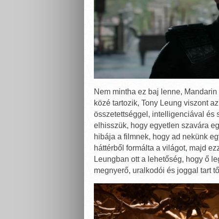
Nem mintha ez baj lenne, Mandarin n
közé tartozik, Tony Leung viszont az 
összetettséggel, intelligenciával és
elhisszük, hogy egyetlen szavára eg
hibája a filmnek, hogy ad nekünk eg
háttérből formálta a világot, majd e
Leungban ott a lehetőség, hogy ő l
megnyerő, uralkodói és joggal tart t