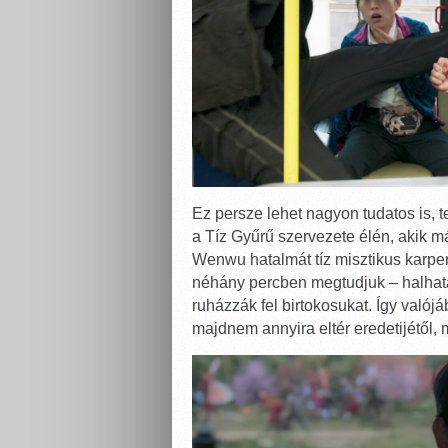
Ez persze lehet nagyon tudatos is, t
a Tíz Gyűrű szervezete élén, akik m
Wenwu hatalmát tíz misztikus karper
néhány percben megtudjuk – halhata
ruházzák fel birtokosukat. Így való
majdnem annyira eltér eredetijétől, 