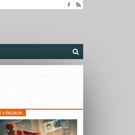
T A FŐOLDALON…