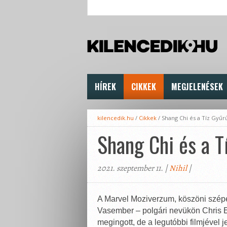
HÍREK
CIKKEK
MEGJELENÉSEK
kilencedik.hu
/
Cikkek
/
Shang Chi és a Tíz Gyűr
Shang Chi és a T
2021. szeptember 11. |
Nihil
|
A Marvel Moziverzum, köszöni szépe
Vasember – polgári nevükön Chris E
megingott, de a legutóbbi filmjével 