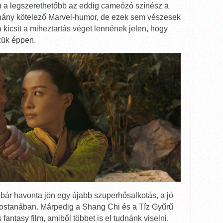
 a legszerethetőbb az eddig cameózó színész a
 néhány kötelező Marvel-humor, de ezek sem vészesek
kicsit a miheztartás véget lennének jelen, hogy
zzük éppen.
bár havonta jön egy újabb szuperhősalkotás, a jó
mostanában. Márpedig a Shang Chi és a Tíz Gyűrű
antasy film, amiből többet is el tudnánk viselni.