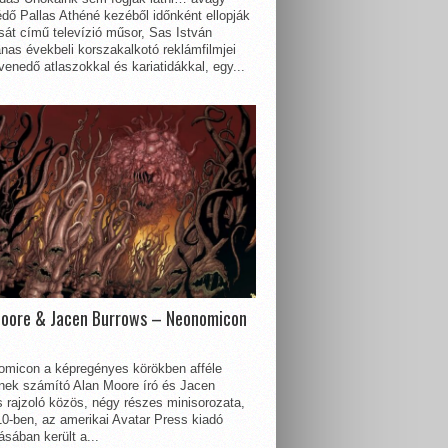
dő Pallas Athéné kezéből időnként ellopják
sát című televízió műsor, Sas István
nas évekbeli korszakalkotó reklámfilmjei
enedő atlaszokkal és kariatidákkal, egy...
Moore & Jacen Burrows – Neonomicon
omicon a képregényes körökben afféle
nnek számító Alan Moore író és Jacen
 rajzoló közös, négy részes minisorozata,
0-ben, az amerikai Avatar Press kiadó
sában került a...