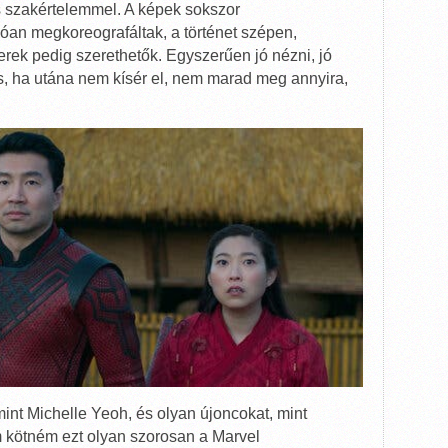
s szakértelemmel. A képek sokszor
óan megkoreografáltak, a történet szépen,
rek pedig szerethetők. Egyszerűen jó nézni, jó
is, ha utána nem kísér el, nem marad meg annyira,
mint Michelle Yeoh, és olyan újoncokat, mint
 kötném ezt olyan szorosan a Marvel