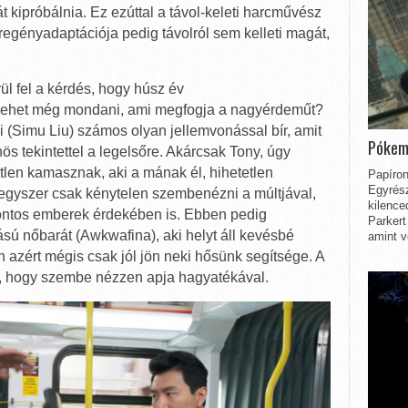
 kipróbálnia. Ez ezúttal a távol-keleti harcművész
regényadaptációja pedig távolról sem kelleti magát,
l fel a kérdés, hogy húsz év
 lehet még mondani, ami megfogja a nagyérdeműt?
(Simu Liu) számos olyan jellemvonással bír, amit
Pókem
ös tekintettel a legelsőre. Akárcsak Tony, úgy
len kamasznak, aki a mának él, hihetetlen
Papíron
Egyrész
 egyszer csak kénytelen szembenézni a múltjával,
kilence
ontos emberek érdekében is. Ebben pedig
Parkert
sú nőbarát (Awkwafina), aki helyt áll kevésbé
amint v
n azért mégis csak jól jön neki hősünk segítsége. A
ti, hogy szembe nézzen apja hagyatékával.