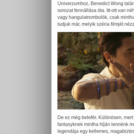
Univerzumhoz, Benedict Wong talán
sorozat fennállása óta. Itt-ott van
vagy hangulatrombolók, csak mintha 
tudjuk már, melyik széria filmjét né
De ez még belefér. Különösen, mert 
fantasyknek mintha híján lennénk 
legendája egy kellemes, magabiztos f