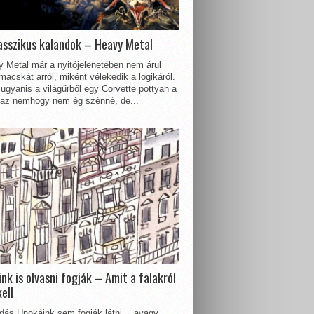
asszikus kalandok – Heavy Metal
 Metal már a nyitójelenetében nem árul
acskát arról, miként vélekedik a logikáról.
ugyanis a világűrből egy Corvette pottyan a
 az nemhogy nem ég szénné, de...
nk is olvasni fogják – Amit a falakról
kell
dás Unokáink sem fogják látni… avagy