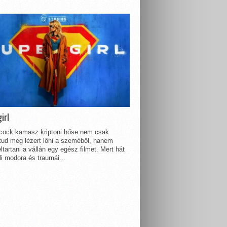
irl
lcock kamasz kriptoni hőse nem csak
 tud meg lézert lőni a szeméből, hanem
ltartani a vállán egy egész filmet. Mert hát
li modora és traumái...