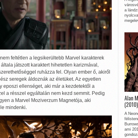
városvé
a lándz
nyolcva
megelev
em feltétlen a legsikerültebb Marvel karakterek
általa játszott karaktert hihetetlen karizmával,
 szerethetőséggel ruházza fel. Olyan ember ő, akiről
ész seregek áldoznák az életüket. Az egyetlen
y eposzi ellenséget, aki már a kezdetektől a
zzel a résszel egyáltalán nem kezd semmit. Pedig
Alan 
egyen a Marvel Moziverzum Magnetója, aki
(2010)
őle mindenki.
A Neon
féliste
Burrows
ami 201
gondozá