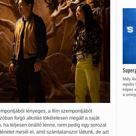
Superg
Milly A
repülni
képes e
a smirg
mpontjából lényeges, a film szempontjából
szóban forgó alkotás tökéletesen megáll a saját
 ha teljesen önálló lenne, nem pedig egy sorozat
ténetet mesél el, amit számtalanszor láttunk, de azt