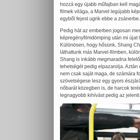
hozzá egy újabb műfajban kell magát
filmek világa, a Marvel legújabb kép
egyből fejest ugrik ebbe a zsánerbe.
Pedig hát az emberben jogosan merü
képregényfilmdömping után mi újat
Különösen, hogy hősünk, Shang Chi 
láthattunk más Marvel-filmben, külön
Shang is inkább megmaradna felelőt
tehetségét pedig elpazarolja. Aztán
nem csak saját maga, de számára f
szövetségese lesz egy gyors észjárá
nőbarát közegben is, de harcok teré
legnagyobb kihívást pedig az jelen