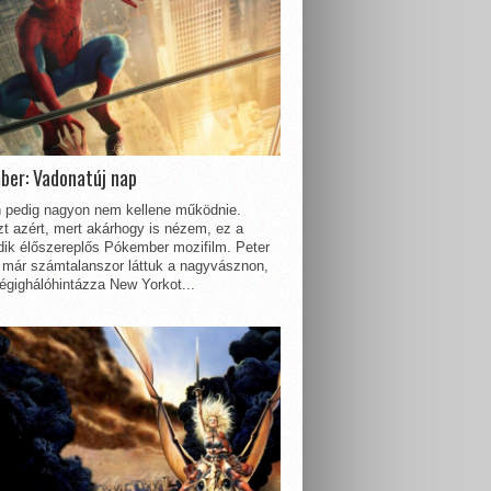
ber: Vadonatúj nap
 pedig nagyon nem kellene működnie.
t azért, mert akárhogy is nézem, ez a
dik élőszereplős Pókember mozifilm. Peter
 már számtalanszor láttuk a nagyvásznon,
égighálóhintázza New Yorkot...