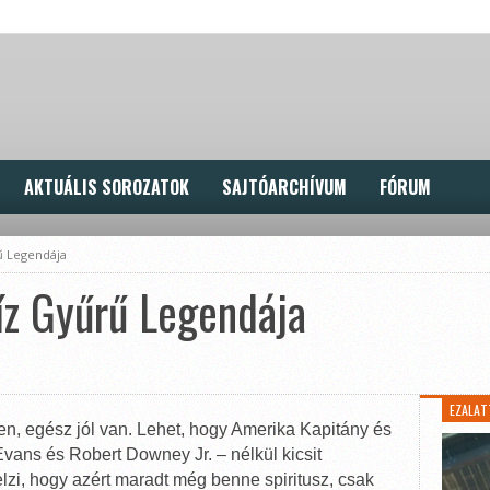
AKTUÁLIS SOROZATOK
SAJTÓARCHÍVUM
FÓRUM
ű Legendája
íz Gyűrű Legendája
EZALAT
n, egész jól van. Lehet, hogy Amerika Kapitány és
vans és Robert Downey Jr. – nélkül kicsit
jelzi, hogy azért maradt még benne spiritusz, csak