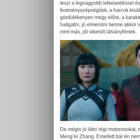
teszi a legnagyobb lelkesedéssel é
festményszépségűek, a harcok kivál
gördülékenyen megy előre, a karakte
hallgatni, jó elmerülni benne akkor 
mint más, jól sikerült látványfilmek.
De mégis jó látni régi motorosokat, 
Meng’er Zhang. Emellett bár én nem