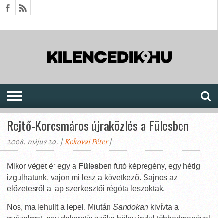
HÍREK
CIKKEK
MEGJELENÉSEK
AKTUÁLIS
SAJTÓARCHÍVUM
FÓRUM
SOROZATOK
Rejtő-Korcsmáros újraközlés a Fülesben
2008. május 20. |
Kokovai Péter
|
Mikor véget ér egy a
Füles
ben futó képregény, egy hétig
izgulhatunk, vajon mi lesz a következő. Sajnos az
előzetesről a lap szerkesztői régóta leszoktak.
Nos, ma lehullt a lepel. Miután
Sandokan
kivívta a