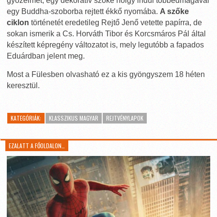
győzelmet, egy dekoratív szőke hölgy indul többedmagával
egy Buddha-szoborba rejtett ékkő nyomába.
A szőke
ciklon
történetét eredetileg Rejtő Jenő vetette papírra, de
sokan ismerik a Cs. Horváth Tibor és Korcsmáros Pál által
készített képregény változatot is, mely legutóbb a fapados
Eduárdban jelent meg.
Most a Fülesben olvasható ez a kis gyöngyszem 18 héten
keresztül.
KATEGÓRIÁK:
KLASSZIKUS MAGYAR
REJTVÉNYLAPOK
EZALATT A FŐOLDALON…