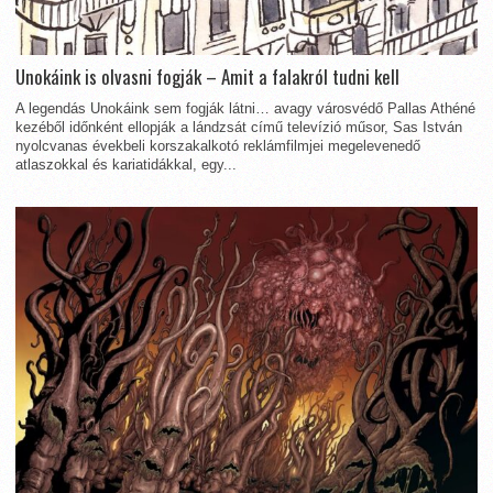
Unokáink is olvasni fogják – Amit a falakról tudni kell
A legendás Unokáink sem fogják látni… avagy városvédő Pallas Athéné
kezéből időnként ellopják a lándzsát című televízió műsor, Sas István
nyolcvanas évekbeli korszakalkotó reklámfilmjei megelevenedő
atlaszokkal és kariatidákkal, egy...