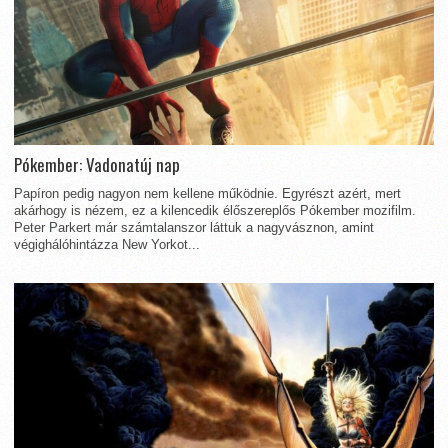
Pókember: Vadonatúj nap
Papíron pedig nagyon nem kellene működnie. Egyrészt azért, mert
akárhogy is nézem, ez a kilencedik élőszereplős Pókember mozifilm.
Peter Parkert már számtalanszor láttuk a nagyvásznon, amint
végighálóhintázza New Yorkot...