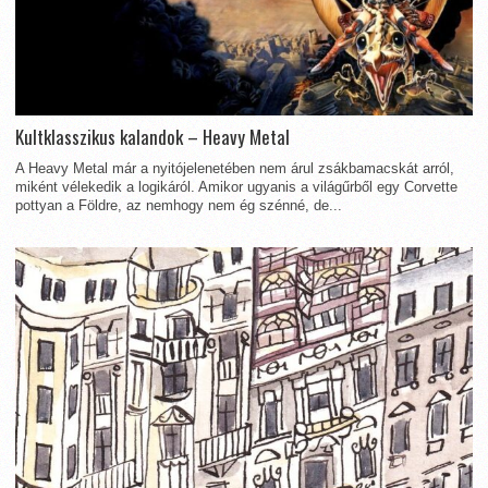
Kultklasszikus kalandok – Heavy Metal
A Heavy Metal már a nyitójelenetében nem árul zsákbamacskát arról,
miként vélekedik a logikáról. Amikor ugyanis a világűrből egy Corvette
pottyan a Földre, az nemhogy nem ég szénné, de...