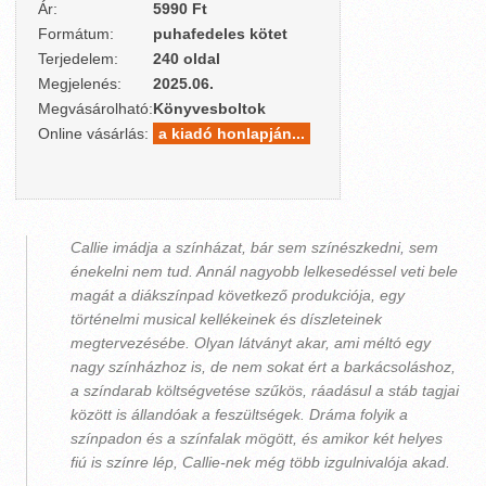
Ár:
5990 Ft
Formátum:
puhafedeles kötet
Terjedelem:
240 oldal
Megjelenés:
2025.06.
Megvásárolható:
Könyvesboltok
Online vásárlás:
a kiadó honlapján...
Callie imádja a színházat, bár sem színészkedni, sem
énekelni nem tud. Annál nagyobb lelkesedéssel veti bele
magát a diákszínpad következő produkciója, egy
történelmi musical kellékeinek és díszleteinek
megtervezésébe. Olyan látványt akar, ami méltó egy
nagy színházhoz is, de nem sokat ért a barkácsoláshoz,
a színdarab költségvetése szűkös, ráadásul a stáb tagjai
között is állandóak a feszültségek. Dráma folyik a
színpadon és a színfalak mögött, és amikor két helyes
fiú is színre lép, Callie-nek még több izgulnivalója akad.