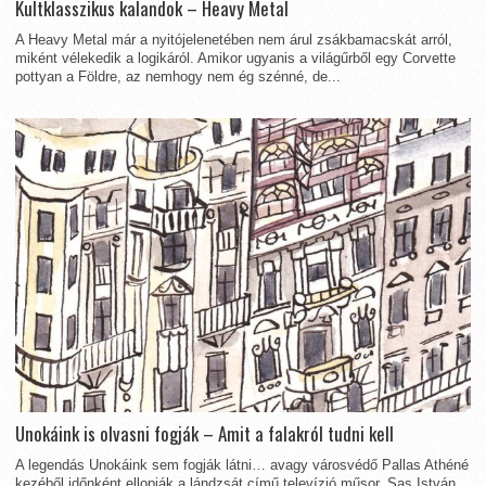
Kultklasszikus kalandok – Heavy Metal
A Heavy Metal már a nyitójelenetében nem árul zsákbamacskát arról,
miként vélekedik a logikáról. Amikor ugyanis a világűrből egy Corvette
pottyan a Földre, az nemhogy nem ég szénné, de...
Unokáink is olvasni fogják – Amit a falakról tudni kell
A legendás Unokáink sem fogják látni… avagy városvédő Pallas Athéné
kezéből időnként ellopják a lándzsát című televízió műsor, Sas István