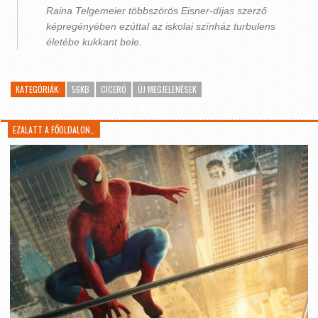
Raina Telgemeier többszörös Eisner-díjas szerző
képregényében ezúttal az iskolai színház turbulens
életébe kukkant bele.
KATEGÓRIÁK:
56KB
CICERÓ
ÚJ MEGJELENÉSEK
EZALATT A FŐOLDALON…