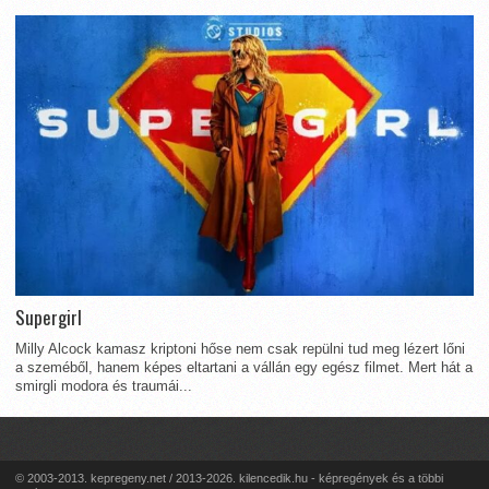
Supergirl
Milly Alcock kamasz kriptoni hőse nem csak repülni tud meg lézert lőni
a szeméből, hanem képes eltartani a vállán egy egész filmet. Mert hát a
smirgli modora és traumái...
© 2003-2013. kepregeny.net / 2013-2026. kilencedik.hu - képregények és a többi