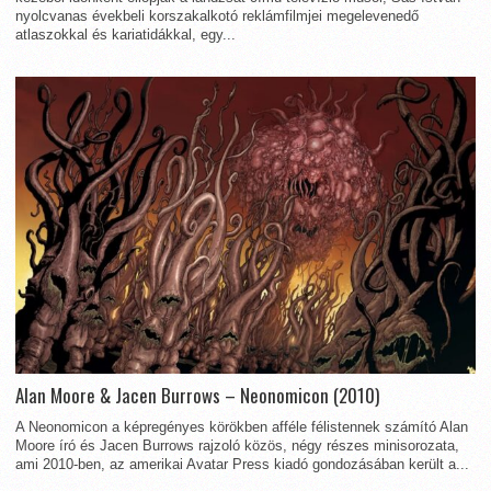
nyolcvanas évekbeli korszakalkotó reklámfilmjei megelevenedő
atlaszokkal és kariatidákkal, egy...
Alan Moore & Jacen Burrows – Neonomicon (2010)
A Neonomicon a képregényes körökben afféle félistennek számító Alan
Moore író és Jacen Burrows rajzoló közös, négy részes minisorozata,
ami 2010-ben, az amerikai Avatar Press kiadó gondozásában került a...