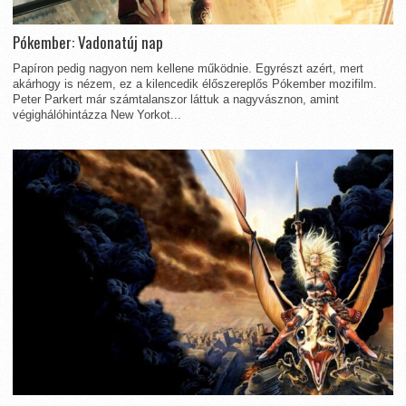
Pókember: Vadonatúj nap
Papíron pedig nagyon nem kellene működnie. Egyrészt azért, mert
akárhogy is nézem, ez a kilencedik élőszereplős Pókember mozifilm.
Peter Parkert már számtalanszor láttuk a nagyvásznon, amint
végighálóhintázza New Yorkot...