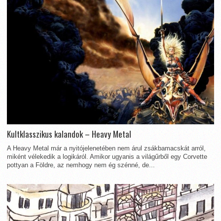
Kultklasszikus kalandok – Heavy Metal
A Heavy Metal már a nyitójelenetében nem árul zsákbamacskát arról,
miként vélekedik a logikáról. Amikor ugyanis a világűrből egy Corvette
pottyan a Földre, az nemhogy nem ég szénné, de...