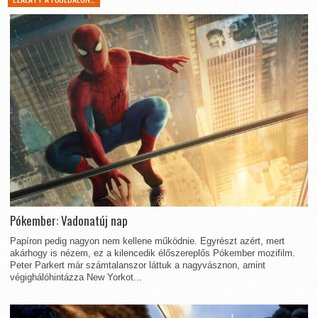
Pókember: Vadonatúj nap
Papíron pedig nagyon nem kellene működnie. Egyrészt azért, mert
akárhogy is nézem, ez a kilencedik élőszereplős Pókember mozifilm.
Peter Parkert már számtalanszor láttuk a nagyvásznon, amint
végighálóhintázza New Yorkot...