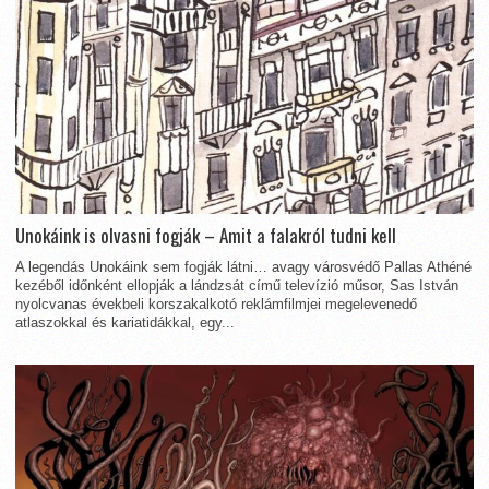
Unokáink is olvasni fogják – Amit a falakról tudni kell
A legendás Unokáink sem fogják látni… avagy városvédő Pallas Athéné
kezéből időnként ellopják a lándzsát című televízió műsor, Sas István
nyolcvanas évekbeli korszakalkotó reklámfilmjei megelevenedő
atlaszokkal és kariatidákkal, egy...