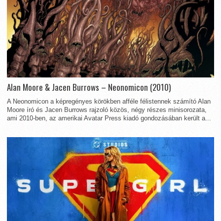
Alan Moore & Jacen Burrows – Neonomicon (2010)
A Neonomicon a képregényes körökben afféle félistennek számító Alan
Moore író és Jacen Burrows rajzoló közös, négy részes minisorozata,
ami 2010-ben, az amerikai Avatar Press kiadó gondozásában került a...