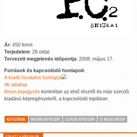
Ár
: 450 forint
Terjedelem
: 28 oldal
Tervezett megjelenés időpontja
: 2008. május 17.
Források és kapcsolódó honlapok
:
A kiadó hivatalos honlapja
db adatlap
fórum bejegyzés
konkrétan az első részről és más szerzői
kiadású képregényekről, a kapcsolódó topikban
KATEGÓRIÁK:
MAGYAR KÉPREGÉNY
SZERZŐI KÉPREGÉNY
ÚJ MEGJELENÉSEK
EZALATT A FŐOLDALON…