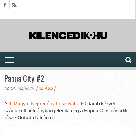
HÍREK
CIKKEK
MEGJELENÉSEK
AKTUÁLIS
SAJTÓARCHÍVUM
FÓRUM
SOROZATOK
Papua City #2
2008. május 16. |
zhalasz
|
A
4. Magyar Képregény Fesztiválra
60 darab kézzel
számozott példányban jelenik meg a Papua City második
része
Öntudat
alcímmel.