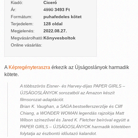
Kiadó:
Ciceró
Ár:
4990
3493 Ft
Formátum:
puhafedeles kötet
Terjedelem:
128 oldal
Megjelenés:
2022.08.27.
Megvásárolható:
Könyvesboltok
Online vásárlás:
A
Képregényteraszra
érkezik az Újságoslányok harmadik
kötete.
A többszörös Eisner- és Harvey-díjas PAPER GIRLS –
ÚJSÁGOSLÁNYOK sorozatból az Amazon készít
filmsorozat-adaptációt.
Brian K. Vaughan, a SAGA bestsellerszerzője és Cliff
Chiang, a WONDER WOMAN legendás rajzolója Matt
Wilson színezővel és Jared K. Fletcher beíróval együtt a
PAPER GIRLS – ÚJSÁGOSLÁNYOK harmadik kötetében
folytatja az észbontó időutazó kalandot.