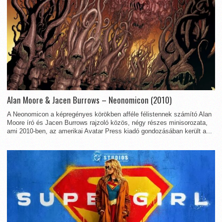
Alan Moore & Jacen Burrows – Neonomicon (2010)
A Neonomicon a képregényes körökben afféle félistennek számító Alan
Moore író és Jacen Burrows rajzoló közös, négy részes minisorozata,
ami 2010-ben, az amerikai Avatar Press kiadó gondozásában került a...