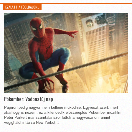
EZALATT A FŐOLDALON…
Pókember: Vadonatúj nap
Papíron pedig nagyon nem kellene működnie. Egyrészt azért, mert
akárhogy is nézem, ez a kilencedik élőszereplős Pókember mozifilm.
Peter Parkert már számtalanszor láttuk a nagyvásznon, amint
végighálóhintázza New Yorkot...