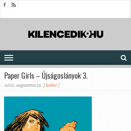
HÍREK
CIKKEK
MEGJELENÉSEK
AKTUÁLIS
SAJTÓARCHÍVUM
FÓRUM
SOROZATOK
Paper Girls – Újságoslányok 3.
2022. augusztus 25. |
kobor
|