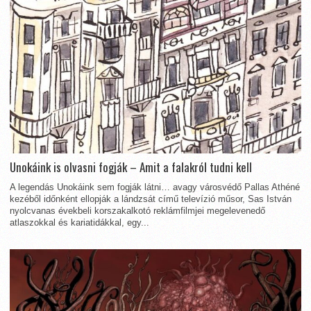
Unokáink is olvasni fogják – Amit a falakról tudni kell
A legendás Unokáink sem fogják látni… avagy városvédő Pallas Athéné
kezéből időnként ellopják a lándzsát című televízió műsor, Sas István
nyolcvanas évekbeli korszakalkotó reklámfilmjei megelevenedő
atlaszokkal és kariatidákkal, egy...