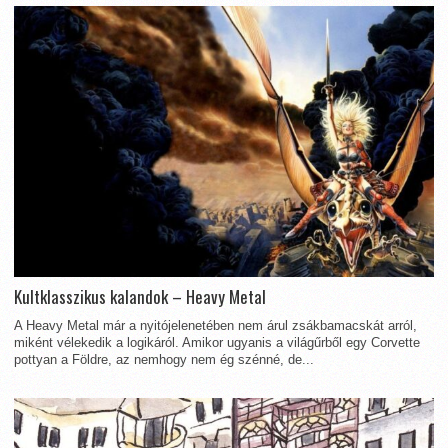
Kultklasszikus kalandok – Heavy Metal
A Heavy Metal már a nyitójelenetében nem árul zsákbamacskát arról,
miként vélekedik a logikáról. Amikor ugyanis a világűrből egy Corvette
pottyan a Földre, az nemhogy nem ég szénné, de...