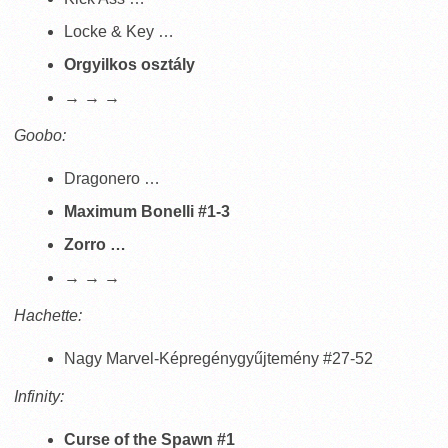
Locke & Key …
Orgyilkos osztály
→ → →
Goobo:
Dragonero …
Maximum Bonelli #1-3
Zorro …
→ → →
Hachette:
Nagy Marvel-Képregénygyűjtemény #27-52
Infinity:
Curse of the Spawn #1