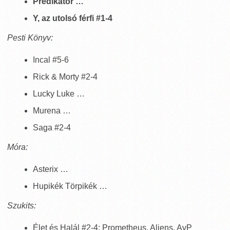
Prédikátor …
Y, az utolsó férfi #1-4
Pesti Könyv:
Incal #5-6
Rick & Morty #2-4
Lucky Luke …
Murena …
Saga #2-4
Móra:
Asterix …
Hupikék Törpikék …
Szukits:
Élet és Halál #2-4: Prometheus, Aliens, AvP