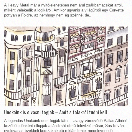
A Heavy Metal már a nyitójelenetében nem árul zsákbamacskát arról,
miként vélekedik a logikáról. Amikor ugyanis a világűrből egy Corvette
pottyan a Földre, az nemhogy nem ég szénné, de...
Unokáink is olvasni fogják – Amit a falakról tudni kell
A legendás Unokáink sem fogják látni… avagy városvédő Pallas Athéné
kezéből időnként ellopják a lándzsát című televízió műsor, Sas István
nyolcvanas évekbeli korszakalkotó reklámfilmjei megelevenedő