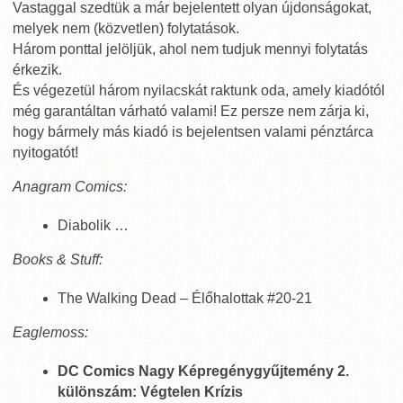
Vastaggal szedtük a már bejelentett olyan újdonságokat,
melyek nem (közvetlen) folytatások.
Három ponttal jelöljük, ahol nem tudjuk mennyi folytatás
érkezik.
És végezetül három nyilacskát raktunk oda, amely kiadótól
még garantáltan várható valami! Ez persze nem zárja ki,
hogy bármely más kiadó is bejelentsen valami pénztárca
nyitogatót!
Anagram Comics:
Diabolik …
Books & Stuff:
The Walking Dead – Élőhalottak #20-21
Eaglemoss:
DC Comics Nagy Képregénygyűjtemény 2.
különszám: Végtelen Krízis