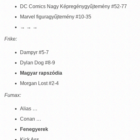
DC Comics Nagy Képregénygyűjtemény #52-77
Marvel figuragyűjtemény #10-35
→ → →
Frike:
Dampyr #5-7
Dylan Dog #8-9
Magyar rapszódia
Morgan Lost #2-4
Fumax:
Alias …
Conan …
Fenegyerek
Kick Ass …