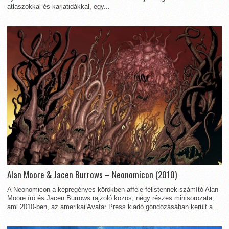
atlaszokkal és kariatidákkal, egy...
Alan Moore & Jacen Burrows – Neonomicon (2010)
A Neonomicon a képregényes körökben afféle félistennek számító Alan
Moore író és Jacen Burrows rajzoló közös, négy részes minisorozata,
ami 2010-ben, az amerikai Avatar Press kiadó gondozásában került a...