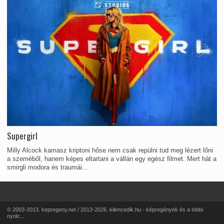
Supergirl
Milly Alcock kamasz kriptoni hőse nem csak repülni tud meg lézert lőni
a szeméből, hanem képes eltartani a vállán egy egész filmet. Mert hát a
smirgli modora és traumái...
© 2003-2013. kepregeny.net / 2013-2026. kilencedik.hu - képregények és a többi
nyolc...