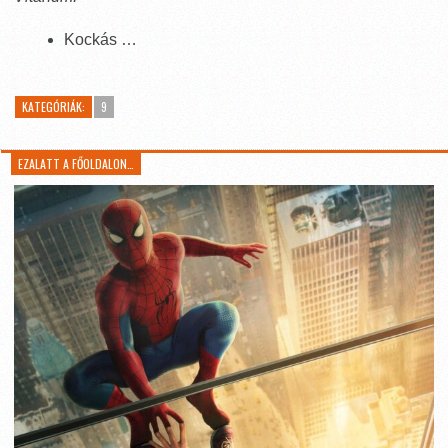
Kockás …
KATEGÓRIÁK:
9
EZALATT A FŐOLDALON…