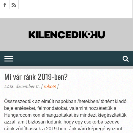
HÍREK
CIKKEK
MEGJELENÉSEK
AKTUÁLIS
SAJTÓARCHÍVUM
FÓRUM
SOROZATOK
Mi vár ránk 2019-ben?
2018. december 11. |
robot9
|
Összeszedtük az elmúlt napokban /hetekben/ történt kiadói
bejelentéseket, félmondatokat, valamint hozzátettük a
Hungarocomixon elhangzottakat és mindezt kiegészítettük
azzal, amit biztosan tudunk, hogy egy csokorba szedve
rátok zúdíthassuk a 2019-ben ránk váró képregényözönt.