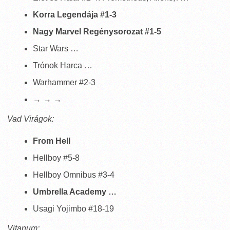
Korra Legendája #1-3
Nagy Marvel Regénysorozat #1-5
Star Wars …
Trónok Harca …
Warhammer #2-3
→ → →
Vad Virágok:
From Hell
Hellboy #5-8
Hellboy Omnibus #3-4
Umbrella Academy …
Usagi Yojimbo #18-19
Vitanum: