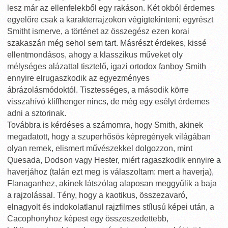
lesz már az ellenfelekből egy rakáson. Két okból érdemes
egyelőre csak a karakterrajzokon végigtekinteni; egyrészt
Smitht ismerve, a történet az összegész ezen korai
szakaszán még sehol sem tart. Másrészt érdekes, kissé
ellentmondásos, ahogy a klasszikus műveket oly
mélységes alázattal tisztelő, igazi ortodox fanboy Smith
ennyire elrugaszkodik az egyezményes
ábrázolásmódoktól. Tisztességes, a második körre
visszahívó kliffhenger nincs, de még egy esélyt érdemes
adni a sztorinak.
Továbbra is kérdéses a számomra, hogy Smith, akinek
megadatott, hogy a szuperhősös képregények világában
olyan remek, elismert művészekkel dolgozzon, mint
Quesada, Dodson vagy Hester, miért ragaszkodik ennyire a
haverjához (talán ezt meg is válaszoltam: mert a haverja),
Flanaganhez, akinek látszólag alaposan meggyűlik a baja
a rajzolással. Tény, hogy a kaotikus, összezavaró,
elnagyolt és indokolatlanul rajzfilmes stílusú képei után, a
Cacophonyhoz képest egy összeszedettebb,