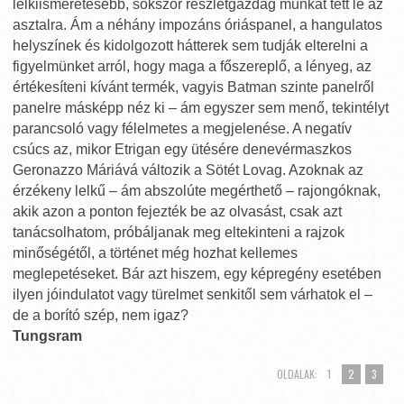
lelkiismeretesebb, sokszor részletgazdag munkát tett le az
asztalra. Ám a néhány impozáns óriáspanel, a hangulatos
helyszínek és kidolgozott hátterek sem tudják elterelni a
figyelmünket arról, hogy maga a főszereplő, a lényeg, az
értékesíteni kívánt termék, vagyis Batman szinte panelről
panelre másképp néz ki – ám egyszer sem menő, tekintélyt
parancsoló vagy félelmetes a megjelenése. A negatív
csúcs az, mikor Etrigan egy ütésére denevérmaszkos
Geronazzo Máriává változik a Sötét Lovag. Azoknak az
érzékeny lelkű – ám abszolúte megérthető – rajongóknak,
akik azon a ponton fejezték be az olvasást, csak azt
tanácsolhatom, próbáljanak meg eltekinteni a rajzok
minőségétől, a történet még hozhat kellemes
meglepetéseket. Bár azt hiszem, egy képregény esetében
ilyen jóindulatot vagy türelmet senkitől sem várhatok el –
de a borító szép, nem igaz?
Tungsram
OLDALAK:
1
2
3