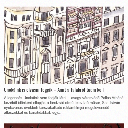
Unokáink is olvasni fogják – Amit a falakról tudni kell
A legendás Unokáink sem fogják látni… avagy városvédő Pallas Athéné
kezéből időnként ellopják a lándzsát című televízió műsor, Sas István
nyolcvanas évekbeli korszakalkotó reklámfilmjei megelevenedő
atlaszokkal és kariatidákkal, egy...