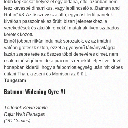
több képkockát helyez el egy oldalra, ettől azonban nem
lesz kevésbé dinamikus, vagy lebilincselő a „Batman and
Robin” #3. Az összevissza álló, egymást fedő panelek
kiválóan passzolnak az őrült, bizarr jelenetekhez, a
verekedések és akciók remekül mutatnak ilyen szabados
keretek között.
Ennél jobban ritkán indulnak sorozatok, ez az imádni
valóan groteszk sztori, ezzel a gyönyörű látványvilággal
lazán zsebre tette az összes többi denevéres címet, nem
csak minőségében, de a piacon is remekül teljesítve. Jövő
hónapban kiderül, hogy a felbomlott egység után mit képes
újítani Than, a zseni és Morrison az őrült.
Tungsram
Batman: Widening Gyre #1
Történet: Kevin Smith
Rajz: Walt Flanagan
(DC Comics)