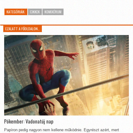
KATEGÓRIÁK:
CIKKEK
KOMIXÉRUM
EZALATT A FŐOLDALON…
Pókember: Vadonatúj nap
Papíron pedig nagyon nem kellene működnie. Egyrészt azért, mert