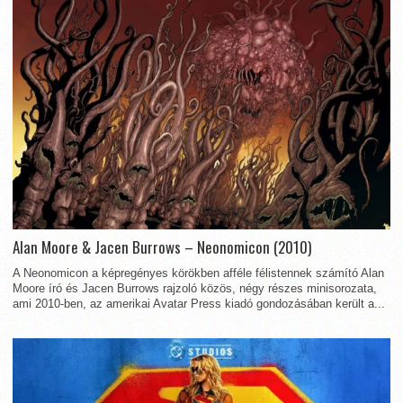
Alan Moore & Jacen Burrows – Neonomicon (2010)
A Neonomicon a képregényes körökben afféle félistennek számító Alan
Moore író és Jacen Burrows rajzoló közös, négy részes minisorozata,
ami 2010-ben, az amerikai Avatar Press kiadó gondozásában került a...