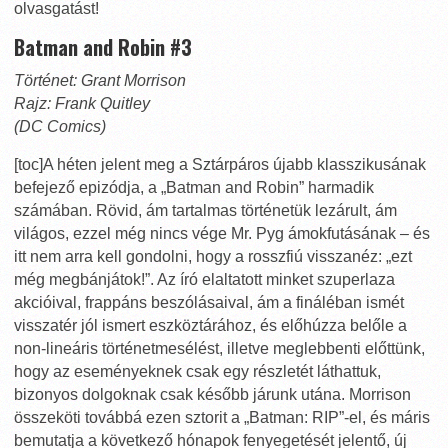
olvasgatást!
Batman and Robin #3
Történet: Grant Morrison
Rajz: Frank Quitley
(DC Comics)
[toc]A héten jelent meg a Sztárpáros újabb klasszikusának
befejező epizódja, a „Batman and Robin” harmadik
számában. Rövid, ám tartalmas történetük lezárult, ám
világos, ezzel még nincs vége Mr. Pyg ámokfutásának – és
itt nem arra kell gondolni, hogy a rosszfiú visszanéz: „ezt
még megbánjátok!”. Az író elaltatott minket szuperlaza
akcióival, frappáns beszólásaival, ám a fináléban ismét
visszatér jól ismert eszköztárához, és előhúzza belőle a
non-lineáris történetmesélést, illetve meglebbenti előttünk,
hogy az eseményeknek csak egy részletét láthattuk,
bizonyos dolgoknak csak később járunk utána. Morrison
összeköti továbbá ezen sztorit a „Batman: RIP”-el, és máris
bemutatja a következő hónapok fenyegetését jelentő, új