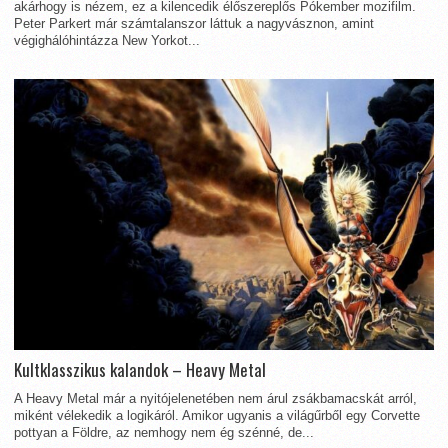
akárhogy is nézem, ez a kilencedik élőszereplős Pókember mozifilm.
Peter Parkert már számtalanszor láttuk a nagyvásznon, amint
végighálóhintázza New Yorkot...
Kultklasszikus kalandok – Heavy Metal
A Heavy Metal már a nyitójelenetében nem árul zsákbamacskát arról,
miként vélekedik a logikáról. Amikor ugyanis a világűrből egy Corvette
pottyan a Földre, az nemhogy nem ég szénné, de...