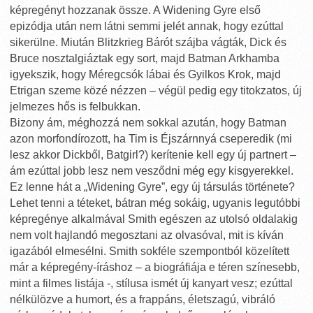
képregényt hozzanak össze. A Widening Gyre első
epizódja után nem látni semmi jelét annak, hogy ezúttal
sikerülne. Miután Blitzkrieg Bárót szájba vágták, Dick és
Bruce nosztalgiáztak egy sort, majd Batman Arkhamba
igyekszik, hogy Méregcsók lábai és Gyilkos Krok, majd
Etrigan szeme közé nézzen – végül pedig egy titokzatos, új
jelmezes hős is felbukkan.
Bizony ám, méghozzá nem sokkal azután, hogy Batman
azon morfondírozott, ha Tim is Éjszárnnyá cseperedik (mi
lesz akkor Dickből, Batgirl?) kerítenie kell egy új partnert –
ám ezúttal jobb lesz nem vesződni még egy kisgyerekkel.
Ez lenne hát a „Widening Gyre”, egy új társulás története?
Lehet tenni a téteket, bátran még sokáig, ugyanis legutóbbi
képregénye alkalmával Smith egészen az utolsó oldalakig
nem volt hajlandó megosztani az olvasóval, mit is kíván
igazából elmesélni. Smith sokféle szempontból közelített
már a képregény-íráshoz – a biográfiája e téren színesebb,
mint a filmes listája -, stílusa ismét új kanyart vesz; ezúttal
nélkülözve a humort, és a frappáns, életszagú, vibráló