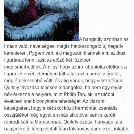
A hangsúly azonban az
imádnivaló, nevetséges, mégis hátborzongató új negatív
karakteren, Pyg-en van, aki megszűnik annak a misztikus
figurának lenni, akit az előző két füzetben
megismerhettünk. Ám így, hogy az író kibontotta előttünk a
figura jellemét, elemében láthattuk ezt a perverz őrültet,
még érdekesebbé vállt, és alig várjuk, hogy visszatérjen.
Quitely távozása teljesen lehangolna, ha nem egy olyan
név érkezne a helyére, mint Philip Tan, aki az utóbbi
években már bizonyította tehetségét. Az viszont
kétségtelen, hogy a két skót közti harmóniát, zseniális
összjátékot még egyetlen más alkotóval sem sikerült
reprodukálnia Morrisonnak. Quitely ezúttal hanyagolja a
nagyméretű, lélegzetelállítóan látványos paneleket, inkább