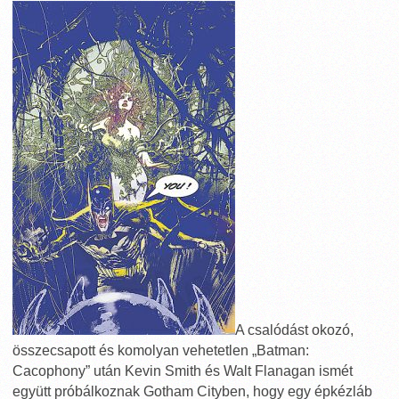
A csalódást okozó,
összecsapott és komolyan vehetetlen „Batman:
Cacophony” után Kevin Smith és Walt Flanagan ismét
együtt próbálkoznak Gotham Cityben, hogy egy épkézláb