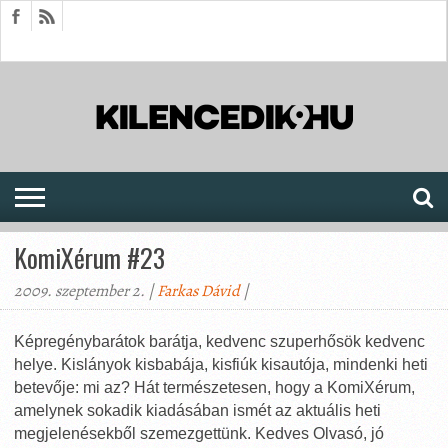
HÍREK
CIKKEK
MEGJELENÉSEK
AKTUÁLIS
SAJTÓARCHÍVUM
FÓRUM
SOROZATOK
KomiXérum #23
2009. szeptember 2. |
Farkas Dávid
|
Képregénybarátok barátja, kedvenc szuperhősök kedvenc
helye. Kislányok kisbabája, kisfiúk kisautója, mindenki heti
betevője: mi az? Hát természetesen, hogy a KomiXérum,
amelynek sokadik kiadásában ismét az aktuális heti
megjelenésekből szemezgettünk. Kedves Olvasó, jó