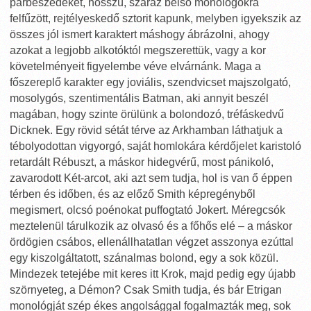
párbeszédeket, hosszú, száraz belső monológokra
felfűzött, rejtélyeskedő sztorit kapunk, melyben igyekszik az
összes jól ismert karaktert máshogy ábrázolni, ahogy
azokat a legjobb alkotóktól megszerettük, vagy a kor
követelményeit figyelembe véve elvárnánk. Maga a
főszereplő karakter egy joviális, szendvicset majszolgató,
mosolygós, szentimentális Batman, aki annyit beszél
magában, hogy szinte örülünk a bolondozó, tréfáskedvű
Dicknek. Egy rövid sétát térve az Arkhamban láthatjuk a
tébolyodottan vigyorgó, saját homlokára kérdőjelet karistoló
retardált Rébuszt, a máskor hidegvérű, most pánikoló,
zavarodott Két-arcot, aki azt sem tudja, hol is van ő éppen
térben és időben, és az előző Smith képregényből
megismert, olcsó poénokat puffogtató Jokert. Méregcsók
meztelenül tárulkozik az olvasó és a főhős elé – a máskor
ördögien csábos, ellenállhatatlan végzet asszonya ezúttal
egy kiszolgáltatott, szánalmas bolond, egy a sok közül.
Mindezek tetejébe mit keres itt Krok, majd pedig egy újabb
szörnyeteg, a Démon? Csak Smith tudja, és bár Etrigan
monológját szép ékes angolsággal fogalmazták meg, sok