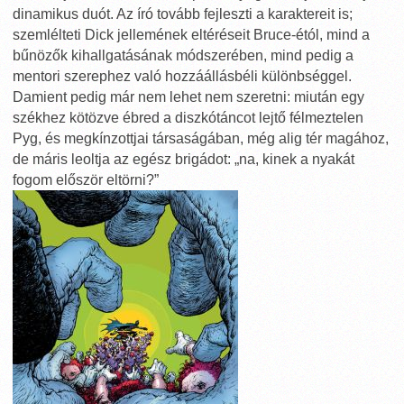
dinamikus duót. Az író tovább fejleszti a karaktereit is;
szemlélteti Dick jellemének eltéréseit Bruce-étól, mind a
bűnözők kihallgatásának módszerében, mind pedig a
mentori szerephez való hozzáállásbéli különbséggel.
Damient pedig már nem lehet nem szeretni: miután egy
székhez kötözve ébred a diszkótáncot lejtő félmeztelen
Pyg, és megkínzottjai társaságában, még alig tér magához,
de máris leoltja az egész brigádot: „na, kinek a nyakát
fogom először eltörni?”