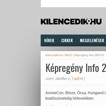
HÍREK
CIKKEK
MEGJELENÉSEK
kilencedik.hu
/
MKSZ
/
Képregény Info 2007/31
Képregény Info 
2007. október 2. |
zoli79
|
AnimeCon, Börze, Ócsa, HungaroC
kiadószövetség hírlevelében