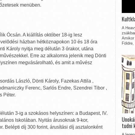
lőzetesek menüben.
Kultkl
A Heavy
zsákbam
lik Ócsán. A kiállítás október 18-ig lesz
Amikor 
velõdési házban hétköznapokon 10 és 18 óra
Földre,
önti Károly nyitja meg délután 3 órakor, utána
 mûvészekkel. Erre az alkalomra jelenik meg Dönti
lyszínen megvásárolható, és amit a mûvész
sordás László, Dönti Károly, Fazekas Attila ,
odmaniczky Ferenc, Sarlós Endre, Szendrei Tibor ,
s Péter.
délután 3-ig a szokásos helyszínen: a Budapest, IV.
Unokái
talános Iskolában. Nyitás árusoknak 9-kor,
tudni 
Belépti díj 300 forint, árusítási díj asztalonként
A legen