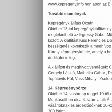
www.kepregeny.info honlapon az E
További események
Képregénykiállítás Ócsán
Október 13-tól képregénykiállítás nyí
megtekinthetõ az Egressy Gábor Mû
között. A kiállítást Kiss Ferenc és D
beszélgetés következik a meghívott
Károly képregénykötete, amely a he
dedikálni is fog.
A kiállított és meghívott vendégek: C
Gergely László, Matheika Gábor , P
Topálovits Pál, Vass Mihály , Zsoldo
14. Képregénybörze
Október 14, vasárnap reggel 10-től 
Munkásotthon utca 3. szám alatti Ál
vásárlóknak és érdeklődőknek 10-kor. 
300 forint.