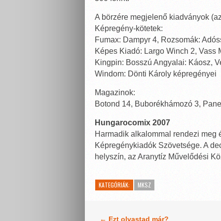
A börzére megjelenő kiadványok (a
Képregény-kötetek:
Fumax: Dampyr 4, Rozsomák: Adóss
Képes Kiadó: Largo Winch 2, Vass M
Kingpin: Bosszú Angyalai: Káosz, Ve
Windom: Dönti Károly képregényei
Magazinok:
Botond 14, Buborékhámozó 3, Pane
Hungarocomix 2007
Harmadik alkalommal rendezi meg év
Képregénykiadók Szövetsége. A dec
helyszín, az Aranytíz Művelődési K
KATEGÓRIÁK:
MKSZ
← Ezt olvastad már?