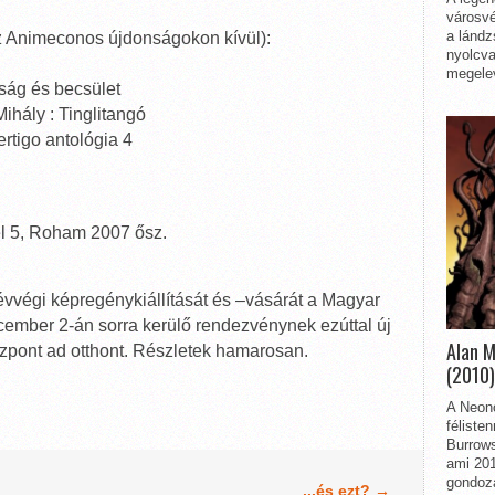
városvé
a lándz
z Animeconos újdonságokon kívül):
nyolcva
megelev
ág és becsület
ihály : Tinglitangó
rtigo antológia 4
l 5, Roham 2007 ősz.
végi képregénykiállítását és –vásárát a Magyar
ember 2-án sorra kerülő rendezvénynek ezúttal új
Alan 
özpont ad otthont. Részletek hamarosan.
(2010)
A Neon
féliste
Burrows
ami 201
gondozá
...és ezt? →