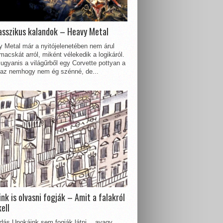
asszikus kalandok – Heavy Metal
 Metal már a nyitójelenetében nem árul
acskát arról, miként vélekedik a logikáról.
ugyanis a világűrből egy Corvette pottyan a
 az nemhogy nem ég szénné, de...
nk is olvasni fogják – Amit a falakról
kell
dás Unokáink sem fogják látni… avagy