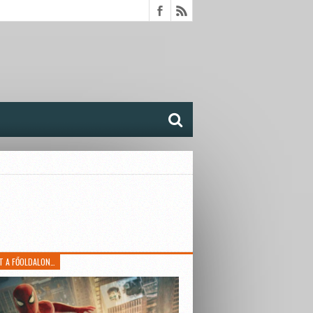
T A FŐOLDALON…