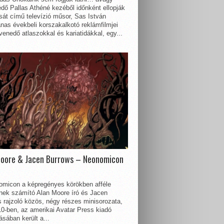
dő Pallas Athéné kezéből időnként ellopják
sát című televízió műsor, Sas István
nas évekbeli korszakalkotó reklámfilmjei
enedő atlaszokkal és kariatidákkal, egy...
Moore & Jacen Burrows – Neonomicon
omicon a képregényes körökben afféle
nnek számító Alan Moore író és Jacen
 rajzoló közös, négy részes minisorozata,
0-ben, az amerikai Avatar Press kiadó
sában került a...