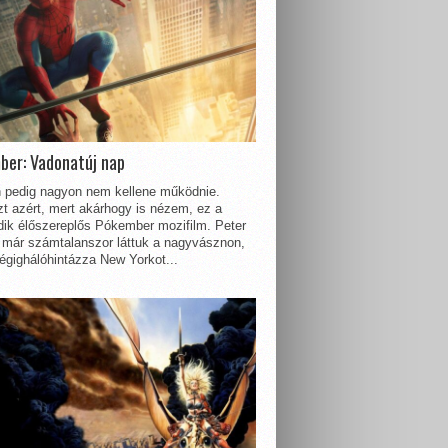
ber: Vadonatúj nap
 pedig nagyon nem kellene működnie.
t azért, mert akárhogy is nézem, ez a
dik élőszereplős Pókember mozifilm. Peter
 már számtalanszor láttuk a nagyvásznon,
égighálóhintázza New Yorkot...