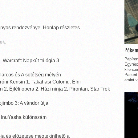
yos rendezvénye. Honlap részletes
ok:
Pókem
Papíron
Warcraft: Napkút-trilógia 3
Egyrész
kilence
harcos és A sötétség mélyén
Parkert
amint v
róni Kensin 1, Takahasi Cutomu: Élni
, Éjféli opera 2, Házi ninja 2, Pirontan, Star Trek
imbo 3: A vándor útja
, InuYasha különszám
ja és előzetese megtekinthető a