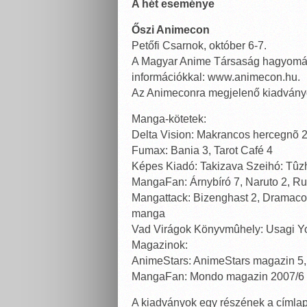
A hét eseménye
Őszi Animecon
Petőfi Csarnok, október 6-7.
A Magyar Anime Társaság hagyomán
információkkal: www.animecon.hu.
Az Animeconra megjelenő kiadvány
Manga-kötetek:
Delta Vision: Makrancos hercegnõ 2, 
Fumax: Bania 3, Tarot Café 4
Képes Kiadó: Takizava Szeihó: Tûz
MangaFan: Árnybíró 7, Naruto 2, Ru
Mangattack: Bizenghast 2, Dramacon 2
manga
Vad Virágok Könyvmûhely: Usagi Yoj
Magazinok:
AnimeStars: AnimeStars magazin 5
MangaFan: Mondo magazin 2007/6
A kiadványok egy részének a címlap