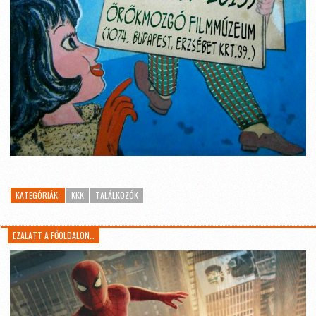
KATEGÓRIÁK:
KKK
TALÁLKOZÓK
EZALATT A FŐOLDALON…