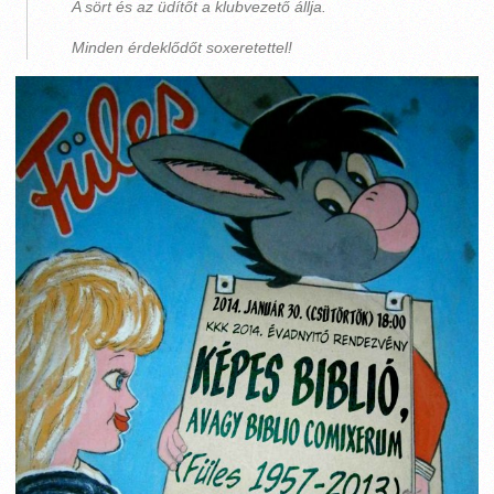
A sört és az üdítőt a klubvezető állja.
Minden érdeklődőt soxeretettel!