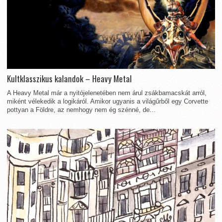
Kultklasszikus kalandok – Heavy Metal
A Heavy Metal már a nyitójelenetében nem árul zsákbamacskát arról,
miként vélekedik a logikáról. Amikor ugyanis a világűrből egy Corvette
pottyan a Földre, az nemhogy nem ég szénné, de...