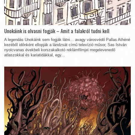
Unokáink is olvasni fogják – Amit a falakról tudni kell
A legendás Unokáink sem fogják látni… avagy városvédő Pallas Athéné
kezéből időnként ellopják a lándzsát című televízió műsor, Sas István
nyolcvanas évekbeli korszakalkotó reklámfilmjei megelevenedő
atlaszokkal és kariatidákkal, egy...