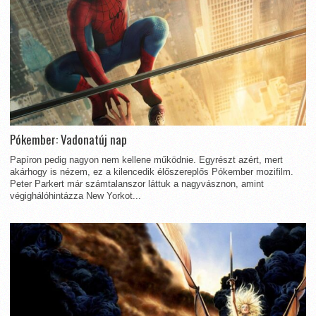
Pókember: Vadonatúj nap
Papíron pedig nagyon nem kellene működnie. Egyrészt azért, mert
akárhogy is nézem, ez a kilencedik élőszereplős Pókember mozifilm.
Peter Parkert már számtalanszor láttuk a nagyvásznon, amint
végighálóhintázza New Yorkot...