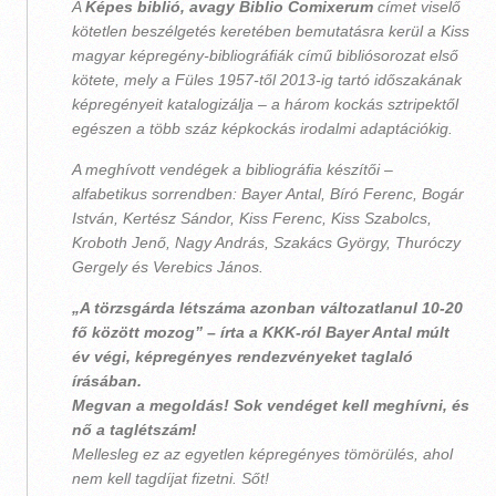
A
Képes biblió, avagy Biblio Comixerum
címet viselő
kötetlen beszélgetés keretében bemutatásra kerül a Kiss
magyar képregény-bibliográfiák című bibliósorozat első
kötete, mely a Füles 1957-től 2013-ig tartó időszakának
képregényeit katalogizálja – a három kockás sztripektől
egészen a több száz képkockás irodalmi adaptációkig.
A meghívott vendégek a bibliográfia készítői –
alfabetikus sorrendben: Bayer Antal, Bíró Ferenc, Bogár
István, Kertész Sándor, Kiss Ferenc, Kiss Szabolcs,
Kroboth Jenő, Nagy András, Szakács György, Thuróczy
Gergely és Verebics János.
„A törzsgárda létszáma azonban változatlanul 10-20
fő között mozog” – írta a KKK-ról Bayer Antal múlt
év végi, képregényes rendezvényeket taglaló
írásában.
Megvan a megoldás! Sok vendéget kell meghívni, és
nő a taglétszám!
Mellesleg ez az egyetlen képregényes tömörülés, ahol
nem kell tagdíjat fizetni. Sőt!