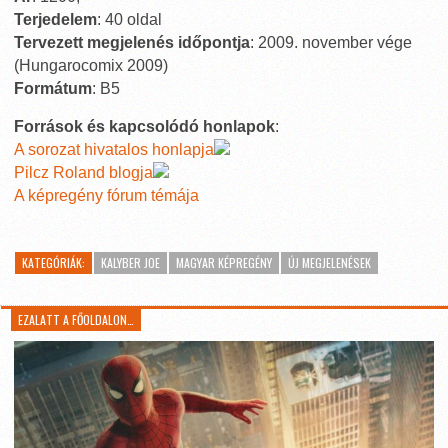
Terjedelem
: 40 oldal
Tervezett megjelenés időpontja
: 2009. november vége
(Hungarocomix 2009)
Formátum
: B5
Források és kapcsolódó honlapok
:
A sorozat hivatalos honlapja
Pilcz Roland blogja
A képregény fórum témája
KATEGÓRIÁK:
KALYBER JOE
MAGYAR KÉPREGÉNY
ÚJ MEGJELENÉSEK
EZALATT A FŐOLDALON…