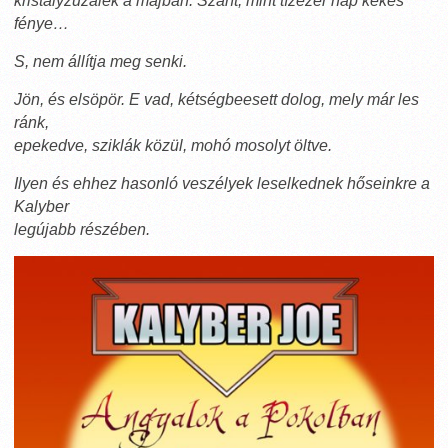
kristályzúzalék a májban. Szárít, mint tízezer nap kékes
fénye…
S, nem állítja meg senki.
Jön, és elsöpör. E vad, kétségbeesett dolog, mely már les
ránk,
epekedve, sziklák közül, mohó mosolyt öltve.
Ilyen és ehhez hasonló veszélyek leselkednek hőseinkre a
Kalyber
legújabb részében.