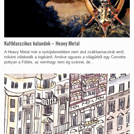
Kultklasszikus kalandok – Heavy Metal
A Heavy Metal már a nyitójelenetében nem árul zsákbamacskát arról,
miként vélekedik a logikáról. Amikor ugyanis a világűrből egy Corvette
pottyan a Földre, az nemhogy nem ég szénné, de...