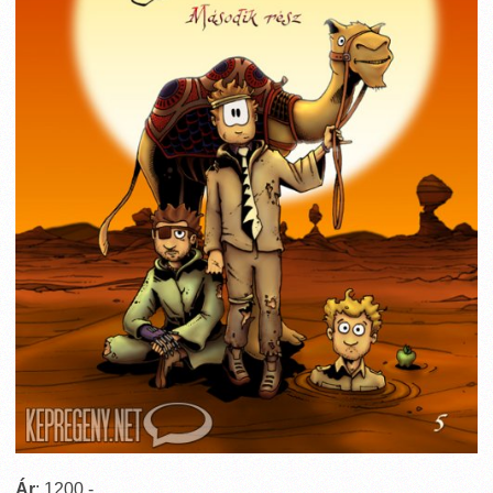
Ár
: 1200,-