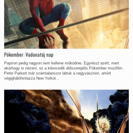
Pókember: Vadonatúj nap
Papíron pedig nagyon nem kellene működnie. Egyrészt azért, mert
akárhogy is nézem, ez a kilencedik élőszereplős Pókember mozifilm.
Peter Parkert már számtalanszor láttuk a nagyvásznon, amint
végighálóhintázza New Yorkot...