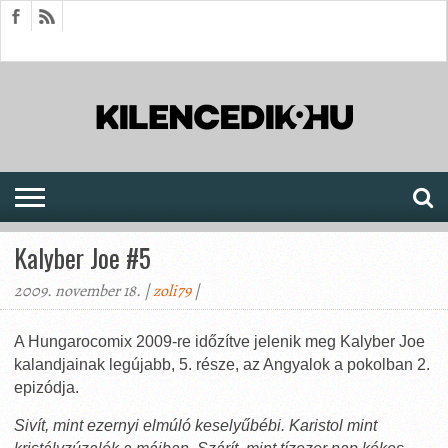
HÍREK
CIKKEK
MEGJELENÉSEK
AKTUÁLIS
SAJTÓARCHÍVUM
FÓRUM
SOROZATOK
Kalyber Joe #5
2009. november 18. |
zoli79
|
A Hungarocomix 2009-re időzítve jelenik meg Kalyber Joe
kalandjainak legújabb, 5. része, az Angyalok a pokolban 2.
epizódja.
Sivít, mint ezernyi elmúló keselyűbébi. Karistol mint