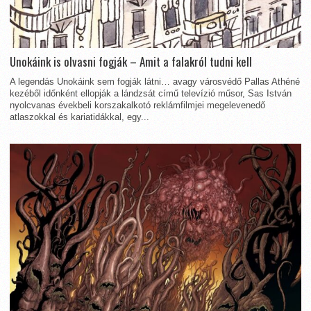
Unokáink is olvasni fogják – Amit a falakról tudni kell
A legendás Unokáink sem fogják látni… avagy városvédő Pallas Athéné
kezéből időnként ellopják a lándzsát című televízió műsor, Sas István
nyolcvanas évekbeli korszakalkotó reklámfilmjei megelevenedő
atlaszokkal és kariatidákkal, egy...