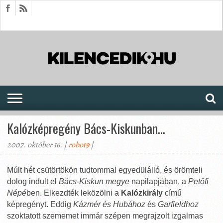
HÍREK
CIKKEK
MEGJELENÉSEK
AKTUÁLIS
SAJTÓARCHÍVUM
FÓRUM
SOROZATOK
Kalózképregény Bács-Kiskunban…
2007. október 16. |
robot9
|
Múlt hét csütörtökön tudtommal egyedülálló, és örömteli
dolog indult el
Bács-Kiskun megye
napilapjában, a
Petőfi
Népé
ben. Elkezdték leközölni a
Kalózkirály
című
képregényt. Eddig
Kázmér és Hubához
és
Garfieldhoz
szoktatott szememet immár szépen megrajzolt izgalmas