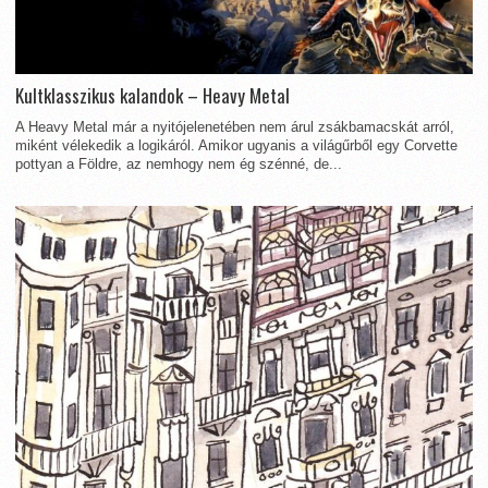
Kultklasszikus kalandok – Heavy Metal
A Heavy Metal már a nyitójelenetében nem árul zsákbamacskát arról,
miként vélekedik a logikáról. Amikor ugyanis a világűrből egy Corvette
pottyan a Földre, az nemhogy nem ég szénné, de...