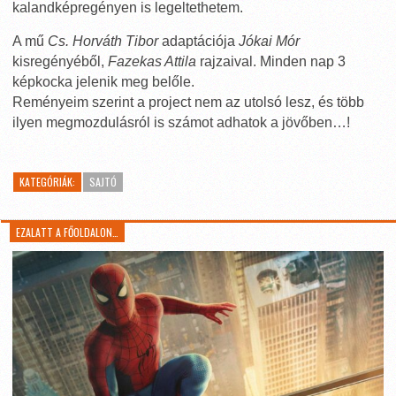
kalandképregényen is legeltethetem.
A mű
Cs. Horváth Tibor
adaptációja
Jókai Mór
kisregényéből,
Fazekas Attila
rajzaival. Minden nap 3
képkocka jelenik meg belőle.
Reményeim szerint a project nem az utolsó lesz, és több
ilyen megmozdulásról is számot adhatok a jövőben…!
KATEGÓRIÁK:
SAJTÓ
EZALATT A FŐOLDALON…