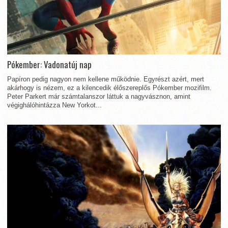
Pókember: Vadonatúj nap
Papíron pedig nagyon nem kellene működnie. Egyrészt azért, mert
akárhogy is nézem, ez a kilencedik élőszereplős Pókember mozifilm.
Peter Parkert már számtalanszor láttuk a nagyvásznon, amint
végighálóhintázza New Yorkot...