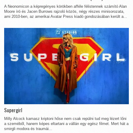
A Neonomicon a képregényes körökben afféle félistennek számító Alan
Moore író és Jacen Burrows rajzoló közös, négy részes minisorozata,
ami 2010-ben, az amerikai Avatar Press kiadó gondozásában került a...
Supergirl
Milly Alcock kamasz kriptoni hőse nem csak repülni tud meg lézert lőni
a szeméből, hanem képes eltartani a vállán egy egész filmet. Mert hát a
smirgli modora és traumái...