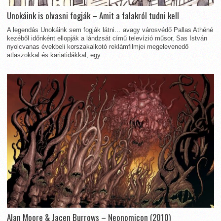
Unokáink is olvasni fogják – Amit a falakról tudni kell
A legendás Unokáink sem fogják látni… avagy városvédő Pallas Athéné
kezéből időnként ellopják a lándzsát című televízió műsor, Sas István
nyolcvanas évekbeli korszakalkotó reklámfilmjei megelevenedő
atlaszokkal és kariatidákkal, egy...
Alan Moore & Jacen Burrows – Neonomicon (2010)