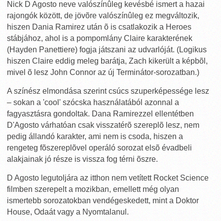
Nick D Agosto neve valószínûleg kevésbé ismert a hazai
rajongók között, de jövõre valószínûleg ez megváltozik,
hiszen Dania Ramirez után õ is csatlakozik a Heroes
stábjához, ahol is a pompomlány Claire karakterének
(Hayden Panettiere) fogja játszani az udvarlóját. (Logikus
hiszen Claire eddig meleg barátja, Zach kikerült a képbõl,
mivel õ lesz John Connor az új Terminátor-sorozatban.)
A színész elmondása szerint csúcs szuperképessége lesz
– sokan a 'cool' szócska használatából azonnal a
fagyasztásra gondoltak. Dana Ramirezzel ellentétben
D'Agosto várhatóan csak visszatérõ szereplõ lesz, nem
pedig állandó karakter, ami nem is csoda, hiszen a
rengeteg fõszereplõvel operáló sorozat elsõ évadbeli
alakjainak jó része is vissza fog térni õszre.
D Agosto legutoljára az itthon nem vetített Rocket Science
filmben szerepelt a mozikban, emellett még olyan
ismertebb sorozatokban vendégeskedett, mint a Doktor
House, Odaát vagy a Nyomtalanul.