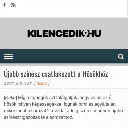
HÍREK
CIKKEK
MEGJELENÉSEK
AKTUÁLIS
SAJTÓARCHÍVUM
FÓRUM
SOROZATOK
Újabb színész csatlakozott a Hõsökhöz
2007. július 25. |
mano
|
[
Kuku
] Míg a rajongók azt találgatják, hogy vajon az új
hõsök milyen képességekkel fognak bírni és egyáltalán
mikor indul a sorozat 2. évada, addig szép csendben újabb
színészt igazoltak le a sorozathoz.