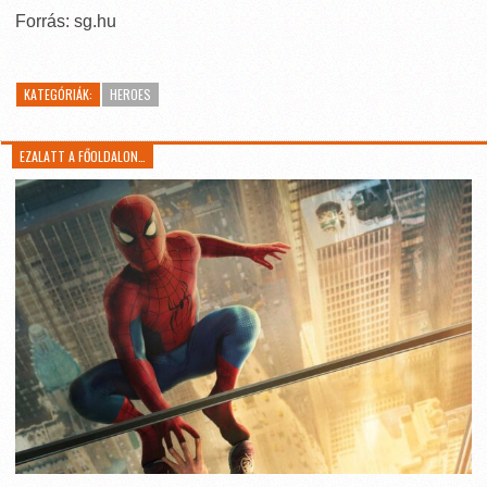
Forrás: sg.hu
KATEGÓRIÁK:
HEROES
EZALATT A FŐOLDALON…