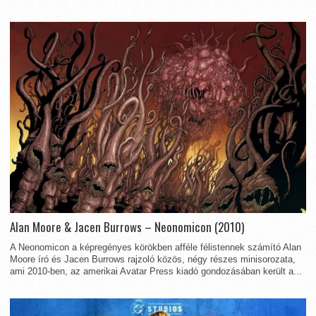
Alan Moore & Jacen Burrows – Neonomicon (2010)
A Neonomicon a képregényes körökben afféle félistennek számító Alan
Moore író és Jacen Burrows rajzoló közös, négy részes minisorozata,
ami 2010-ben, az amerikai Avatar Press kiadó gondozásában került a...