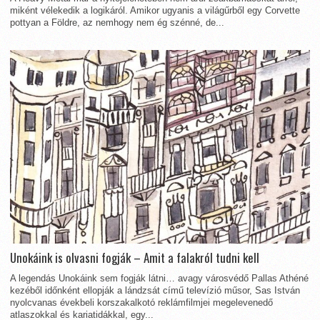
miként vélekedik a logikáról. Amikor ugyanis a világűrből egy Corvette
pottyan a Földre, az nemhogy nem ég szénné, de...
Unokáink is olvasni fogják – Amit a falakról tudni kell
A legendás Unokáink sem fogják látni… avagy városvédő Pallas Athéné
kezéből időnként ellopják a lándzsát című televízió műsor, Sas István
nyolcvanas évekbeli korszakalkotó reklámfilmjei megelevenedő
atlaszokkal és kariatidákkal, egy...