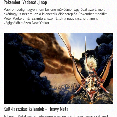
Pókember: Vadonatúj nap
Papíron pedig nagyon nem kellene működnie. Egyrészt azért, mert
akárhogy is nézem, ez a kilencedik élőszereplős Pókember mozifilm.
Peter Parkert már számtalanszor láttuk a nagyvásznon, amint
végighálóhintázza New Yorkot...
Kultklasszikus kalandok – Heavy Metal
A Heavy Metal már a nyitójelenetében nem árul zsákbamacskát arról,