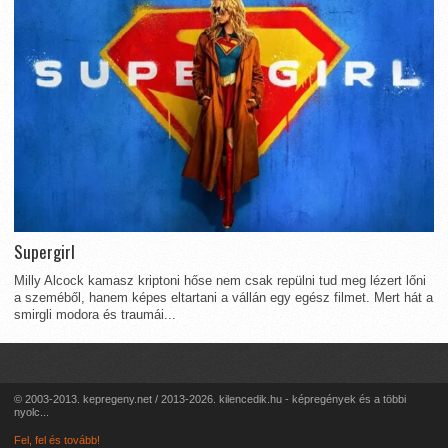
Supergirl
Milly Alcock kamasz kriptoni hőse nem csak repülni tud meg lézert lőni
a szeméből, hanem képes eltartani a vállán egy egész filmet. Mert hát a
smirgli modora és traumái...
© 2003-2013. kepregeny.net / 2013-2026. kilencedik.hu - képregények és a többi
nyolc...
Fel, fel és tovább!