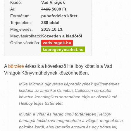
Kiadó:
Vad Virágok
Ár:
7490
5600 Ft
Formátum:
puhafedeles kötet
Terjedelem:
288 oldal
Megjelenés:
2019.10.13.
Megvásárolható:
Közvetlen a kiadótól
Online vásárlás:
vadviragok.hu
kepregenymarket.hu
A
börzére
érkezik a következő Hellboy kötet is a Vad
Virágok Könyvműhelynek köszönhetően.
Mike Mignola díjnyertes képregényének gyűjteményes
kiadása az amerikai Omnibus Collection sorozatot
követve kronologikus sorrendben tárja az olvasók elé
Hellboy teljes történetét.
Miután a Vihar és harag című történetben Hellboy
önmagát feláldozva megmentette a világot, meghal és a
pokolba kerül, ahol ismerős arcokra és egy trónra lel,