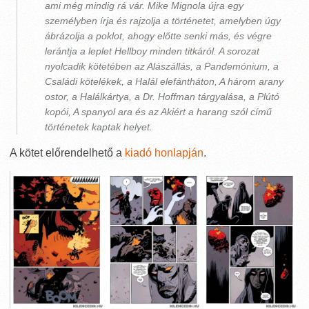
ami még mindig rá vár. Mike Mignola újra egy
személyben írja és rajzolja a történetet, amelyben úgy
ábrázolja a poklot, ahogy előtte senki más, és végre
lerántja a leplet Hellboy minden titkáról. A sorozat
nyolcadik kötetében az Alászállás, a Pandemónium, a
Családi kötelékek, a Halál elefántháton, A három arany
ostor, a Halálkártya, a Dr. Hoffman tárgyalása, a Plútó
kopói, A spanyol ara és az Akiért a harang szól című
történetek kaptak helyet.
A kötet előrendelhető a
kiadó honlapján
.