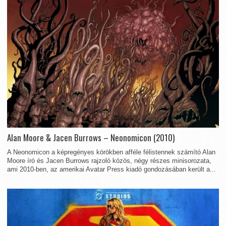
Alan Moore & Jacen Burrows – Neonomicon (2010)
A Neonomicon a képregényes körökben afféle félistennek számító Alan
Moore író és Jacen Burrows rajzoló közös, négy részes minisorozata,
ami 2010-ben, az amerikai Avatar Press kiadó gondozásában került a...