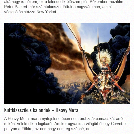
akárhogy is nézem, ez a kilencedik élőszereplős Pókember mozifilm.
Peter Parkert már számtalanszor láttuk a nagyvásznon, amint
végighálóhintázza New Yorkot...
Kultklasszikus kalandok – Heavy Metal
A Heavy Metal már a nyitójelenetében nem árul zsákbamacskát arról,
miként vélekedik a logikáról. Amikor ugyanis a világűrből egy Corvette
pottyan a Földre, az nemhogy nem ég szénné, de...