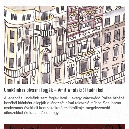
Unokáink is olvasni fogják – Amit a falakról tudni kell
A legendás Unokáink sem fogják látni… avagy városvédő Pallas Athéné
kezéből időnként ellopják a lándzsát című televízió műsor, Sas István
nyolcvanas évekbeli korszakalkotó reklámfilmjei megelevenedő
atlaszokkal és kariatidákkal, egy...