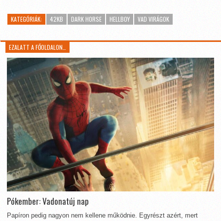
KATEGÓRIÁK:
42KB
DARK HORSE
HELLBOY
VAD VIRÁGOK
EZALATT A FŐOLDALON…
Pókember: Vadonatúj nap
Papíron pedig nagyon nem kellene működnie. Egyrészt azért, mert