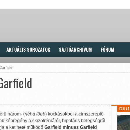
AKTUÁLIS SOROZATOK
SAJTÓARCHÍVUM
FÓRUM
Garfield
Garfield
EZALAT
zerű három- (
néha több
) kockásokból a címszereplő
 képregény a skizofréniáról, bipoláris betegségről
írja a két hete működő
Garfield mínusz Garfield