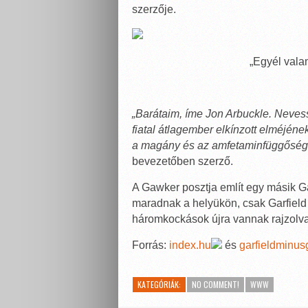
szerzője.
„Egyél vala
„Barátaim, íme Jon Arbuckle. Nevess
fiatal átlagember elkínzott elméjéne
a magány és az amfetaminfüggőség 
bevezetőben szerző.
A Gawker posztja említ egy másik Ga
maradnak a helyükön, csak Garfield
háromkockások újra vannak rajzolva
Forrás:
index.hu
és
garfieldminus
KATEGÓRIÁK:
NO COMMENT!
WWW