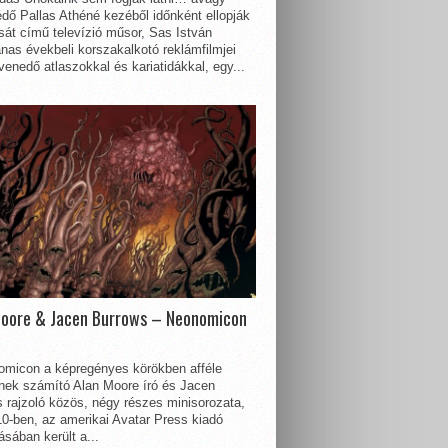
dő Pallas Athéné kezéből időnként ellopják
sát című televízió műsor, Sas István
nas évekbeli korszakalkotó reklámfilmjei
enedő atlaszokkal és kariatidákkal, egy...
Moore & Jacen Burrows – Neonomicon
omicon a képregényes körökben afféle
nnek számító Alan Moore író és Jacen
 rajzoló közös, négy részes minisorozata,
0-ben, az amerikai Avatar Press kiadó
sában került a...