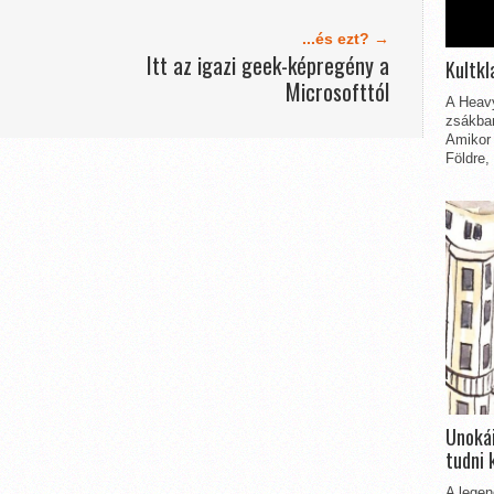
...és ezt? →
Itt az igazi geek-képregény a
Kultkl
Microsofttól
A Heavy
zsákbam
Amikor 
Földre,
Unokái
tudni 
A legen