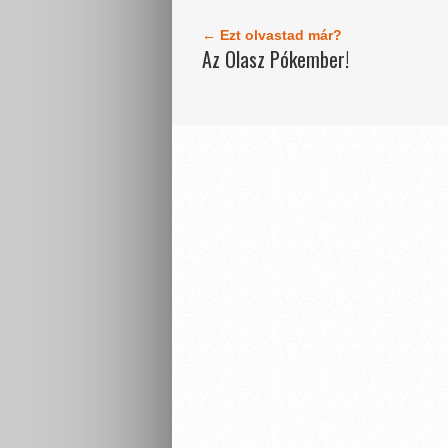
← Ezt olvastad már?
Az Olasz Pókember!