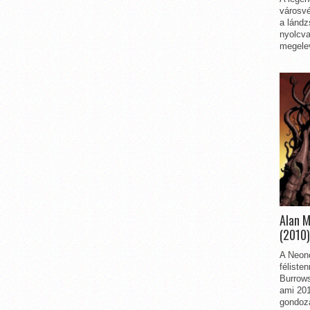
városvé
a lándz
nyolcva
megelev
Alan 
(2010)
A Neon
féliste
Burrows
ami 201
gondozá