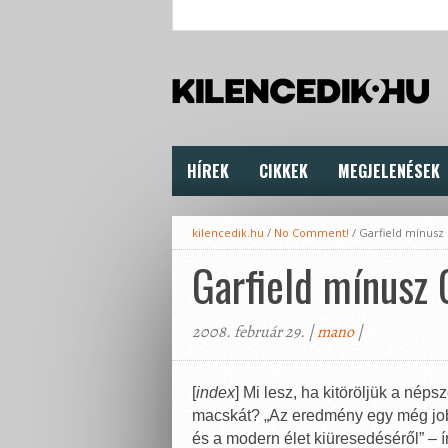
HÍREK
CIKKEK
MEGJELENÉSEK
kilencedik.hu
/
No Comment!
/
Garfield mínusz 
Garfield mínusz 
2008. február 29. |
mano
|
[
index
] Mi lesz, ha kitöröljük a néps
macskát? „Az eredmény egy még jobb
és a modern élet kiüresedéséről” – 