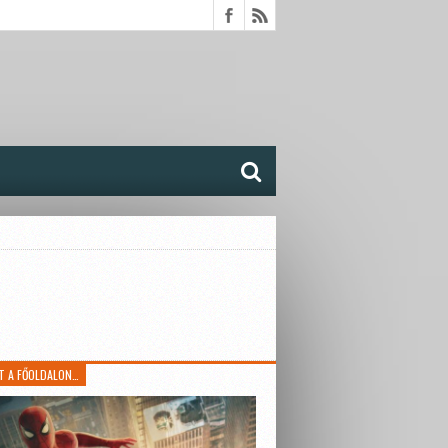
T A FŐOLDALON…