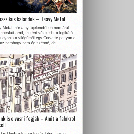
asszikus kalandok – Heavy Metal
 Metal már a nyitójelenetében nem árul
acskát arról, miként vélekedik a logikáról.
ugyanis a világűrből egy Corvette pottyan a
 az nemhogy nem ég szénné, de...
nk is olvasni fogják – Amit a falakról
kell
dás Unokáink sem fogják látni… avagy