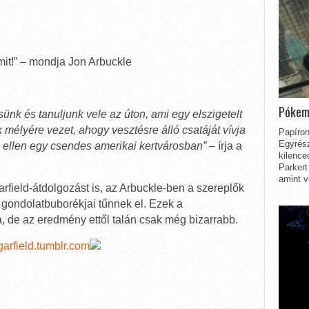
mit!” – mondja Jon Arbuckle
Pókem
ünk és tanuljunk vele az úton, ami egy elszigetelt
k mélyére vezet, ahogy vesztésre álló csatáját vívja
Papíron
Egyrész
ellen egy csendes amerikai kertvárosban”
– írja a
kilence
Parkert
amint v
rfield-átdolgozást is, az Arbuckle-ben a szereplők
 gondolatbuborékjai tűnnek el. Ezek a
, de az eredmény ettől talán csak még bizarrabb.
garfield.tumblr.com