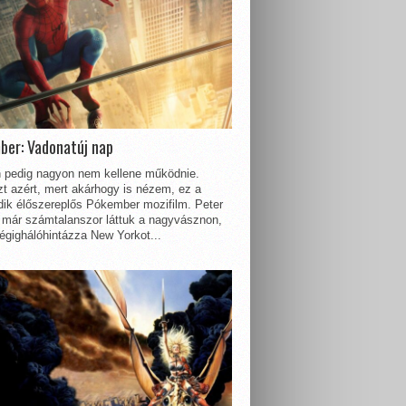
ber: Vadonatúj nap
 pedig nagyon nem kellene működnie.
t azért, mert akárhogy is nézem, ez a
dik élőszereplős Pókember mozifilm. Peter
 már számtalanszor láttuk a nagyvásznon,
égighálóhintázza New Yorkot...