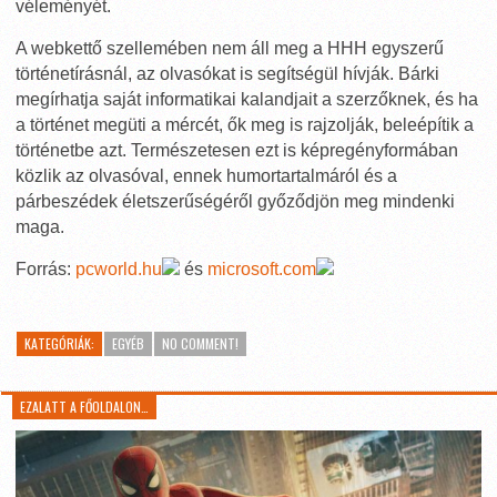
véleményét.
A webkettő szellemében nem áll meg a HHH egyszerű
történetírásnál, az olvasókat is segítségül hívják. Bárki
megírhatja saját informatikai kalandjait a szerzőknek, és ha
a történet megüti a mércét, ők meg is rajzolják, beleépítik a
történetbe azt. Természetesen ezt is képregényformában
közlik az olvasóval, ennek humortartalmáról és a
párbeszédek életszerűségéről győződjön meg mindenki
maga.
Forrás:
pcworld.hu
és
microsoft.com
KATEGÓRIÁK:
EGYÉB
NO COMMENT!
EZALATT A FŐOLDALON…