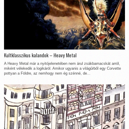
Kultklasszikus kalandok – Heavy Metal
A Heavy Metal már a nyitójelenetében nem árul zsákbamacskát arról,
miként vélekedik a logikáról. Amikor ugyanis a világűrből egy Corvette
pottyan a Földre, az nemhogy nem ég szénné, de...