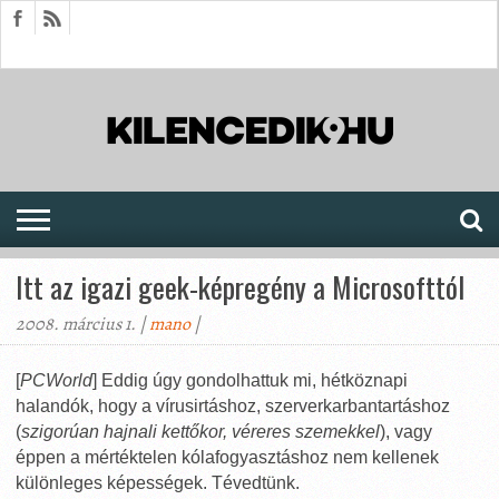
HÍREK
CIKKEK
MEGJELENÉSEK
AKTUÁLIS
SAJTÓARCHÍVUM
FÓRUM
SOROZATOK
Itt az igazi geek-képregény a Microsofttól
2008. március 1. |
mano
|
[
PCWorld
] Eddig úgy gondolhattuk mi, hétköznapi
halandók, hogy a vírusirtáshoz, szerverkarbantartáshoz
(
szigorúan hajnali kettőkor, véreres szemekkel
), vagy
éppen a mértéktelen kólafogyasztáshoz nem kellenek
különleges képességek. Tévedtünk.