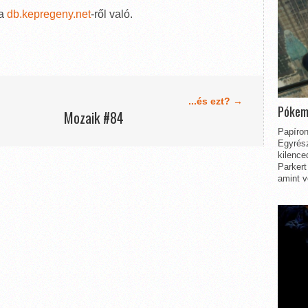
 a
db.kepregeny.net
-ről való.
...és ezt? →
Pókem
Mozaik #84
Papíron
Egyrész
kilence
Parkert
amint v