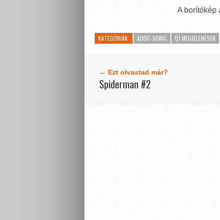
A borítókép
KATEGÓRIÁK:
ADOC-SEMIC
ÚJ MEGJELENÉSEK
← Ezt olvastad már?
Spiderman #2