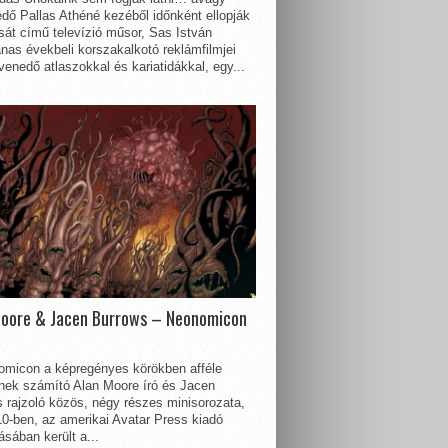
dő Pallas Athéné kezéből időnként ellopják
sát című televízió műsor, Sas István
nas évekbeli korszakalkotó reklámfilmjei
enedő atlaszokkal és kariatidákkal, egy...
Moore & Jacen Burrows – Neonomicon
omicon a képregényes körökben afféle
nnek számító Alan Moore író és Jacen
 rajzoló közös, négy részes minisorozata,
0-ben, az amerikai Avatar Press kiadó
sában került a...