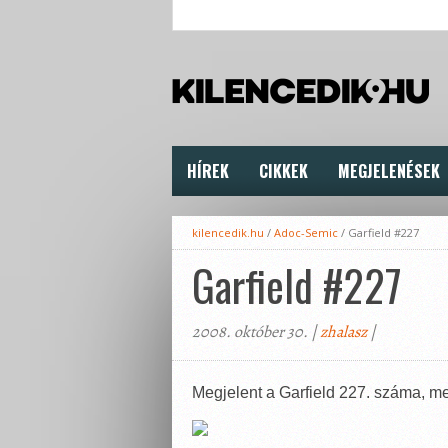
HÍREK
CIKKEK
MEGJELENÉSEK
kilencedik.hu
/
Adoc-Semic
/
Garfield #227
Garfield #227
2008. október 30. |
zhalasz
|
Megjelent a Garfield 227. száma, m