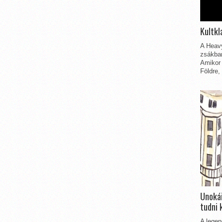
Kultkl
A Heavy
zsákbam
Amikor 
Földre,
Unokái
tudni 
A legen