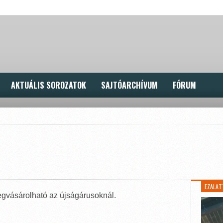
AKTUÁLIS SOROZATOK
SAJTÓARCHÍVUM
FÓRUM
EZALAT
egvásárolható az újságárusoknál.