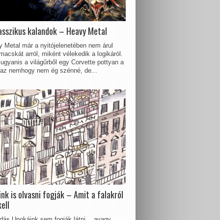
asszikus kalandok – Heavy Metal
 Metal már a nyitójelenetében nem árul
acskát arról, miként vélekedik a logikáról.
ugyanis a világűrből egy Corvette pottyan a
 az nemhogy nem ég szénné, de...
nk is olvasni fogják – Amit a falakról
kell
dás Unokáink sem fogják látni… avagy