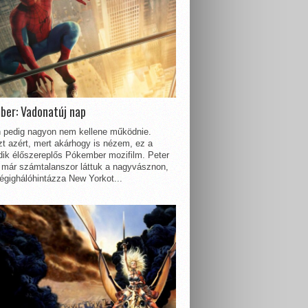
ber: Vadonatúj nap
 pedig nagyon nem kellene működnie.
t azért, mert akárhogy is nézem, ez a
dik élőszereplős Pókember mozifilm. Peter
 már számtalanszor láttuk a nagyvásznon,
égighálóhintázza New Yorkot...