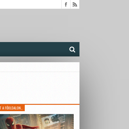
T A FŐOLDALON…