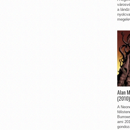
városvé
a lándz
nyolcva
megelev
Alan 
(2010)
A Neon
féliste
Burrows
ami 201
gondozá