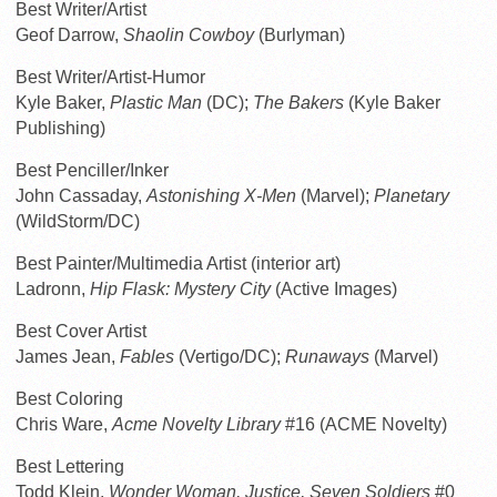
Best Writer/Artist
Geof Darrow,
Shaolin Cowboy
(Burlyman)
Best Writer/Artist-Humor
Kyle Baker,
Plastic Man
(DC);
The Bakers
(Kyle Baker
Publishing)
Best Penciller/Inker
John Cassaday,
Astonishing X-Men
(Marvel);
Planetary
(WildStorm/DC)
Best Painter/Multimedia Artist (interior art)
Ladronn,
Hip Flask: Mystery City
(Active Images)
Best Cover Artist
James Jean,
Fables
(Vertigo/DC);
Runaways
(Marvel)
Best Coloring
Chris Ware,
Acme Novelty Library
#16 (ACME Novelty)
Best Lettering
Todd Klein,
Wonder Woman, Justice, Seven Soldiers
#0