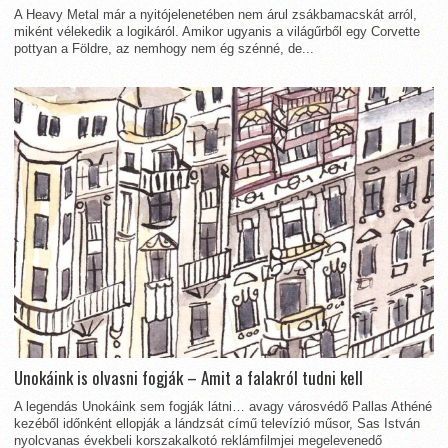
A Heavy Metal már a nyitójelenetében nem árul zsákbamacskát arról,
miként vélekedik a logikáról. Amikor ugyanis a világűrből egy Corvette
pottyan a Földre, az nemhogy nem ég szénné, de...
Unokáink is olvasni fogják – Amit a falakról tudni kell
A legendás Unokáink sem fogják látni… avagy városvédő Pallas Athéné
kezéből időnként ellopják a lándzsát című televízió műsor, Sas István
nyolcvanas évekbeli korszakalkotó reklámfilmjei megelevenedő