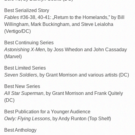
Best Serialized Story
Fables
#36-38, 40-41: „Return to the Homelands,” by Bill
Willingham, Mark Buckingham, and Steve Leialoha
(Vertigo/DC)
Best Continuing Series
Astonishing X-Men
, by Joss Whedon and John Cassaday
(Marvel)
Best Limited Series
Seven Soldiers
, by Grant Morrison and various artists (DC)
Best New Series
All Star Superman
, by Grant Morrison and Frank Quitely
(DC)
Best Publication for a Younger Audience
Owly: Flying Lessons
, by Andy Runton (Top Shelf)
Best Anthology