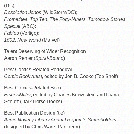
(DC);
Desolation Jones
(WildStorm/DC);
Promethea, Top Ten: The Forty-Niners, Tomorrow Stories
Special
(ABC);
Fables
(Vertigo);
1602: New World
(Marvel)
Talent Deserving of Wider Recognition
Aaron Renier (
Spiral-Bound
)
Best Comics-Related Periodical
Comic Book Artist
, edited by Jon B. Cooke (Top Shelf)
Best Comics-Related Book
Eisner/Miller
, edited by Charles Brownstein and Diana
Schutz (Dark Horse Books)
Best Publication Design (tie)
Acme Novelty Library Annual Report to Shareholders
,
designed by Chris Ware (Pantheon)