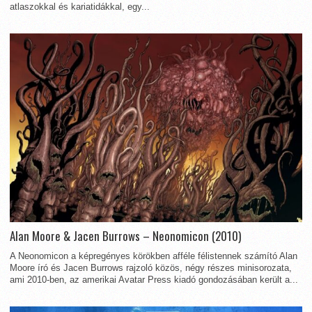
atlaszokkal és kariatidákkal, egy...
Alan Moore & Jacen Burrows – Neonomicon (2010)
A Neonomicon a képregényes körökben afféle félistennek számító Alan
Moore író és Jacen Burrows rajzoló közös, négy részes minisorozata,
ami 2010-ben, az amerikai Avatar Press kiadó gondozásában került a...