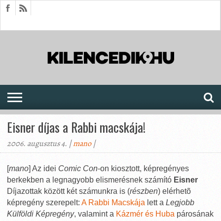
HÍREK
CIKKEK
MEGJELENÉSEK
AKTUÁLIS
SAJTÓARCHÍVUM
FÓRUM
SOROZATOK
Eisner díjas a Rabbi macskája!
2006. augusztus 4. |
mano
|
[
mano
] Az idei
Comic Con
-on kiosztott, képregényes
berkekben a legnagyobb elismerésnek számító
Eisner
Díjazottak között két számunkra is (
részben
) elérhetõ
képregény szerepelt:
A Rabbi Macskája
lett a
Legjobb
Külföldi Képregény
, valamint a
Kázmér és Huba
párosának