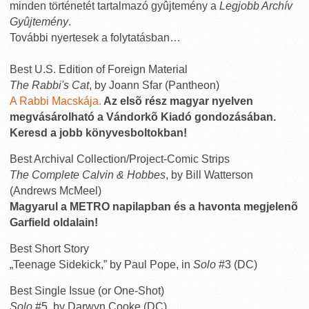
minden történetét tartalmazó gyûjtemény a
Legjobb Archív
Gyûjtemény
.
További nyertesek a folytatásban…
Best U.S. Edition of Foreign Material
The Rabbi's Cat
, by Joann Sfar (Pantheon)
A Rabbi Macskája.
Az elsõ rész magyar nyelven
megvásárolható a Vándorkõ Kiadó gondozásában.
Keresd a jobb könyvesboltokban!
Best Archival Collection/Project-Comic Strips
The Complete Calvin & Hobbes
, by Bill Watterson
(Andrews McMeel)
Magyarul a METRO napilapban és a havonta megjelenõ
Garfield oldalain!
Best Short Story
„Teenage Sidekick,” by Paul Pope, in
Solo
#3 (DC)
Best Single Issue (or One-Shot)
Solo
#5, by Darwyn Cooke (DC)