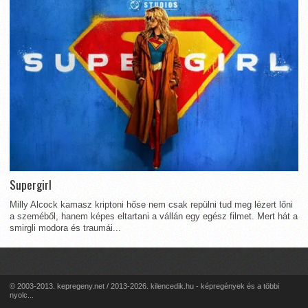
Supergirl
Milly Alcock kamasz kriptoni hőse nem csak repülni tud meg lézert lőni
a szeméből, hanem képes eltartani a vállán egy egész filmet. Mert hát a
smirgli modora és traumái...
© 2003-2013. kepregeny.net / 2013-2026. kilencedik.hu - képregények és a többi
nyolc...