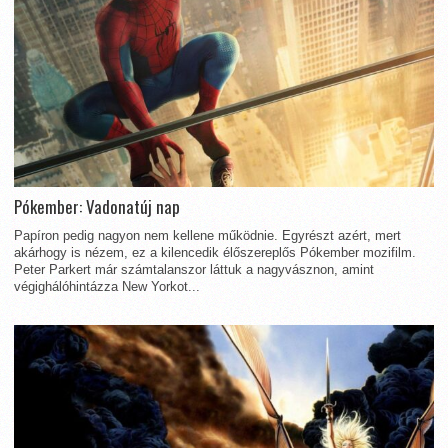
Pókember: Vadonatúj nap
Papíron pedig nagyon nem kellene működnie. Egyrészt azért, mert
akárhogy is nézem, ez a kilencedik élőszereplős Pókember mozifilm.
Peter Parkert már számtalanszor láttuk a nagyvásznon, amint
végighálóhintázza New Yorkot...