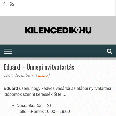
HÍREK
CIKKEK
MEGJELENÉSEK
AKTUÁLIS
SAJTÓARCHÍVUM
FÓRUM
SOROZATOK
Eduárd – Ünnepi nyitvatartás
2007. december 4. |
mano
|
Eduárd
üzeni, hogy kedves vásárlói az alábbi nyitvatartási
időpontok szerint keressék őt fel…
December 03. – 21.
Hétfő – Péntek 10.00 – 19.00