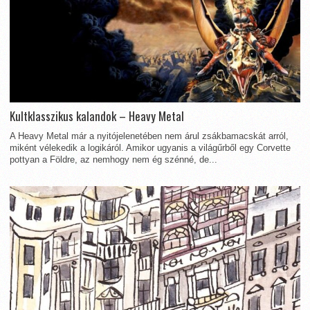
Kultklasszikus kalandok – Heavy Metal
A Heavy Metal már a nyitójelenetében nem árul zsákbamacskát arról,
miként vélekedik a logikáról. Amikor ugyanis a világűrből egy Corvette
pottyan a Földre, az nemhogy nem ég szénné, de...