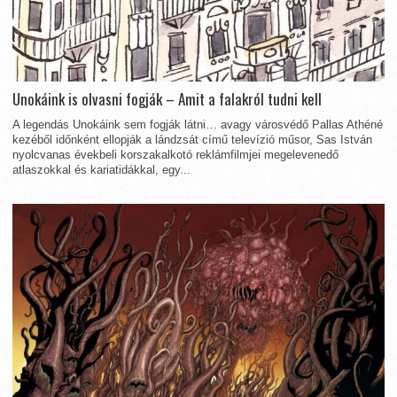
Unokáink is olvasni fogják – Amit a falakról tudni kell
A legendás Unokáink sem fogják látni… avagy városvédő Pallas Athéné
kezéből időnként ellopják a lándzsát című televízió műsor, Sas István
nyolcvanas évekbeli korszakalkotó reklámfilmjei megelevenedő
atlaszokkal és kariatidákkal, egy...