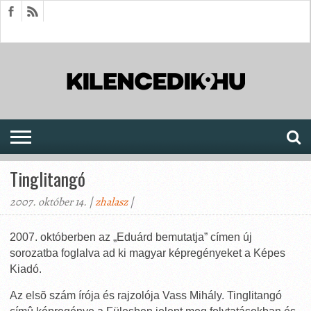
HÍREK
CIKKEK
MEGJELENÉSEK
AKTUÁLIS
SAJTÓARCHÍVUM
FÓRUM
SOROZATOK
Tinglitangó
2007. október 14. |
zhalasz
|
2007. októberben az „Eduárd bemutatja” címen új
sorozatba foglalva ad ki magyar képregényeket a Képes
Kiadó.
Az elsõ szám írója és rajzolója Vass Mihály. Tinglitangó