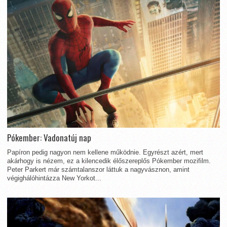
Pókember: Vadonatúj nap
Papíron pedig nagyon nem kellene működnie. Egyrészt azért, mert
akárhogy is nézem, ez a kilencedik élőszereplős Pókember mozifilm.
Peter Parkert már számtalanszor láttuk a nagyvásznon, amint
végighálóhintázza New Yorkot...