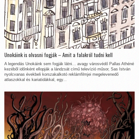
Unokáink is olvasni fogják – Amit a falakról tudni kell
A legendás Unokáink sem fogják látni… avagy városvédő Pallas Athéné
kezéből időnként ellopják a lándzsát című televízió műsor, Sas István
nyolcvanas évekbeli korszakalkotó reklámfilmjei megelevenedő
atlaszokkal és kariatidákkal, egy...