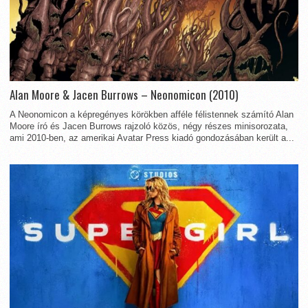
Alan Moore & Jacen Burrows – Neonomicon (2010)
A Neonomicon a képregényes körökben afféle félistennek számító Alan
Moore író és Jacen Burrows rajzoló közös, négy részes minisorozata,
ami 2010-ben, az amerikai Avatar Press kiadó gondozásában került a...