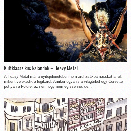
Kultklasszikus kalandok – Heavy Metal
A Heavy Metal már a nyitójelenetében nem árul zsákbamacskát arról,
miként vélekedik a logikáról. Amikor ugyanis a világűrből egy Corvette
pottyan a Földre, az nemhogy nem ég szénné, de...