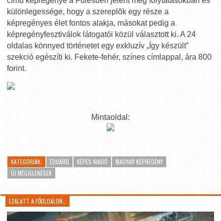
címû képregénye a Fülesben jelent meg folytatásokban és
különlegessége, hogy a szereplõk egy része a
képregényes élet fontos alakja, másokat pedig a
képregényfesztiválok látogatói közül választott ki. A 24
oldalas könnyed történetet egy exkluzív „Így készült”
szekció egészíti ki. Fekete-fehér, színes címlappal, ára 800
forint.
Mintaoldal:
KATEGÓRIÁK:
EDUÁRD
KÉPES KIADÓ
MAGYAR KÉPREGÉNY
ÚJ MEGJELENÉSEK
EZALATT A FŐOLDALON…