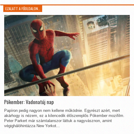
EZALATT A FŐOLDALON…
Pókember: Vadonatúj nap
Papíron pedig nagyon nem kellene működnie. Egyrészt azért, mert
akárhogy is nézem, ez a kilencedik élőszereplős Pókember mozifilm.
Peter Parkert már számtalanszor láttuk a nagyvásznon, amint
végighálóhintázza New Yorkot...