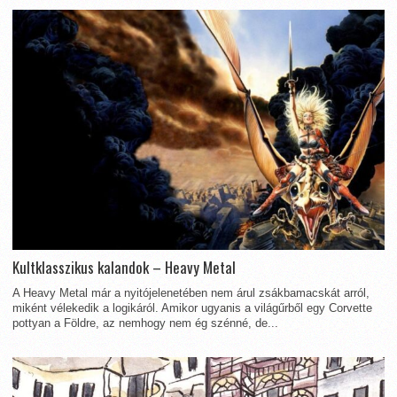
Kultklasszikus kalandok – Heavy Metal
A Heavy Metal már a nyitójelenetében nem árul zsákbamacskát arról,
miként vélekedik a logikáról. Amikor ugyanis a világűrből egy Corvette
pottyan a Földre, az nemhogy nem ég szénné, de...