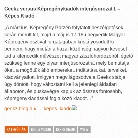
Geekz versus Képregénykiadók interjúsorozat I. –
Képes Kiadó
„A márciusi Képregény Börzén folytatott beszélgetések
során merült fel, majd a május 17-18-i negyedik Magyar
Képregényfesztivál forgatagában kristályosodott ki
bennem, hogy miután a hazai közönség nagyon keveset
tud a kilencedik művészet magyar zászlóhordozóiról, égető
szükség lenne egy olyan interjúsorozatra, mely bemutatja
őket, a mögöttük álló embereket, indíttatásukat, terveiket,
kiadványaikat. Imígyen megvilágosodva a Geekz stábja
úgy döntött, hogy változtatni kell a jelenlegi áldatlan
állapoton, és puskavégre kapjuk az összes fontosabb,
képregénykiadással foglalkozó kiadót…”
geekz.blog.hu/ … kepes_kiado
KATEGÓRIÁK:
DELTA VISION
KÉPES KIADÓ
WWW