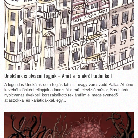
Unokáink is olvasni fogják – Amit a falakról tudni kell
A legendás Unokáink sem fogják látni… avagy városvédő Pallas Athéné
kezéből időnként ellopják a lándzsát című televízió műsor, Sas István
nyolcvanas évekbeli korszakalkotó reklámfilmjei megelevenedő
atlaszokkal és kariatidákkal, egy...