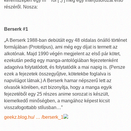
kéremszépen egy m***ról [ ;) ] meg egy interjúsorozat első
részéről. Nosza:
Berserk #1
„A Berserk 1988-ban debütált egy 48 oldalas önálló történet
formájában (Prototípus), ami még egy díjat is termett az
alkotónak. Majd 1990 végén megjelent az első pár kötet,
ezekután pedig egy manga-antológiában fejezetenként
adagolva folytatódott, és folytatódik a mai napig is. (Persze
ezek a fejezetek összegyűjtve, kötetekbe foglalva is
napvilágot látnak.) A Berserk hamar népszerű lett az
olvasók körében, ezt bizonyítja, hogy a manga egyik
fejezetéből egy 25 részes anime sorozat is készült,
kiemelkedő minőségben, a mangához képest kicsit
visszafogottabb stílusban…”
geekz.blog.hu/ … /berserk_1