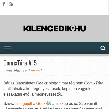
HÍREK
CIKKEK
MEGJELENÉSEK
AKTUÁLIS
SAJTÓARCHÍVUM
FÓRUM
SOROZATOK
ComixTúra #15
2008. június 9. |
mano
|
Bár az újászületett
Geekz
blogon már rég nem
ComixTúra
alatt futnak a képregényes írások, képtelen vagyok
elszakadni ettől a megnevezéstől…
Szóval,
megújult a Geekz
ami szép és jó. Szó van itt