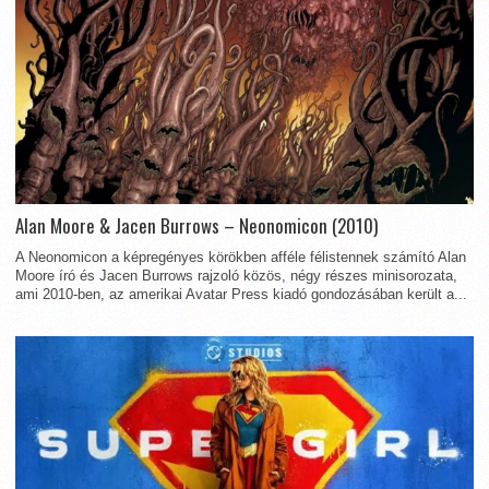
Alan Moore & Jacen Burrows – Neonomicon (2010)
A Neonomicon a képregényes körökben afféle félistennek számító Alan
Moore író és Jacen Burrows rajzoló közös, négy részes minisorozata,
ami 2010-ben, az amerikai Avatar Press kiadó gondozásában került a...