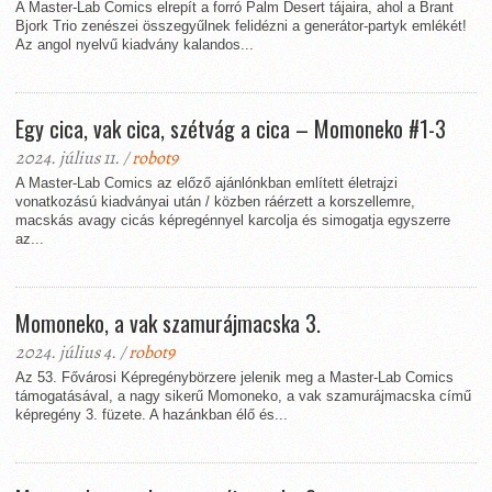
A Master-Lab Comics elrepít a forró Palm Desert tájaira, ahol a Brant
Bjork Trio zenészei összegyűlnek felidézni a generátor-partyk emlékét!
Az angol nyelvű kiadvány kalandos...
Egy cica, vak cica, szétvág a cica – Momoneko #1-3
2024. július 11. /
robot9
A Master-Lab Comics az előző ajánlónkban említett életrajzi
vonatkozású kiadványai után / közben ráérzett a korszellemre,
macskás avagy cicás képregénnyel karcolja és simogatja egyszerre
az...
Momoneko, a vak szamurájmacska 3.
2024. július 4. /
robot9
Az 53. Fővárosi Képregénybörzere jelenik meg a Master-Lab Comics
támogatásával, a nagy sikerű Momoneko, a vak szamurájmacska című
képregény 3. füzete. A hazánkban élő és...