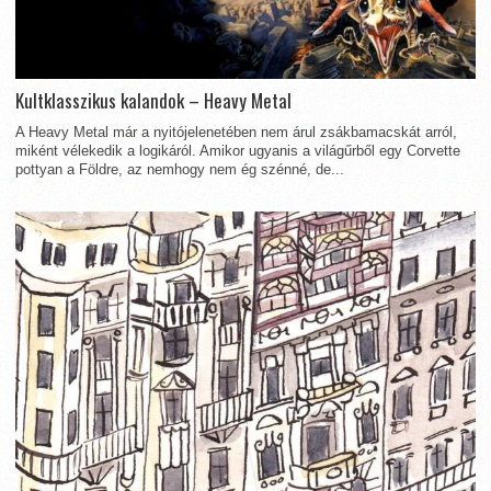
Kultklasszikus kalandok – Heavy Metal
A Heavy Metal már a nyitójelenetében nem árul zsákbamacskát arról,
miként vélekedik a logikáról. Amikor ugyanis a világűrből egy Corvette
pottyan a Földre, az nemhogy nem ég szénné, de...