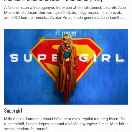
A Neonomicon a képregényes körökben afféle félistennek számító Alan
Moore író és Jacen Burrows rajzoló közös, négy részes minisorozata,
ami 2010-ben, az amerikai Avatar Press kiadó gondozásában került a...
Supergirl
Milly Alcock kamasz kriptoni hőse nem csak repülni tud meg lézert lőni
a szeméből, hanem képes eltartani a vállán egy egész filmet. Mert hát a
smirgli modora és traumái...