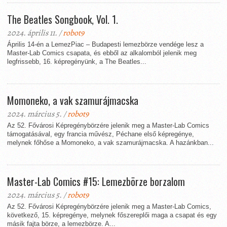
The Beatles Songbook, Vol. 1.
2024. április 11. /
robot9
Április 14-én a LemezPiac – Budapesti lemezbörze vendége lesz a
Master-Lab Comics csapata, és ebből az alkalomból jelenik meg
legfrissebb, 16. képregényünk, a The Beatles...
Momoneko, a vak szamurájmacska
2024. március 5. /
robot9
Az 52. Fővárosi Képregénybörzére jelenik meg a Master-Lab Comics
támogatásával, egy francia művész, Péchane első képregénye,
melynek főhőse a Momoneko, a vak szamurájmacska. A hazánkban...
Master-Lab Comics #15: Lemezbörze borzalom
2024. március 5. /
robot9
Az 52. Fővárosi Képregénybörzére jelenik meg a Master-Lab Comics,
következő, 15. képregénye, melynek főszereplői maga a csapat és egy
másik fajta börze, a lemezbörze. A...