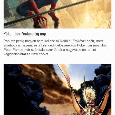
Pókember: Vadonatúj nap
Papíron pedig nagyon nem kellene működnie. Egyrészt azért, mert
akárhogy is nézem, ez a kilencedik élőszereplős Pókember mozifilm.
Peter Parkert már számtalanszor láttuk a nagyvásznon, amint
végighálóhintázza New Yorkot...