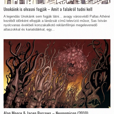
Unokáink is olvasni fogják – Amit a falakról tudni kell
A legendás Unokáink sem fogják látni… avagy városvédő Pallas Athéné
kezéből időnként ellopják a lándzsát című televízió műsor, Sas István
nyolcvanas évekbeli korszakalkotó reklámfilmjei megelevenedő
atlaszokkal és kariatidákkal, egy...
Alan Moore & Jacen Burrows – Neonomicon (2010)