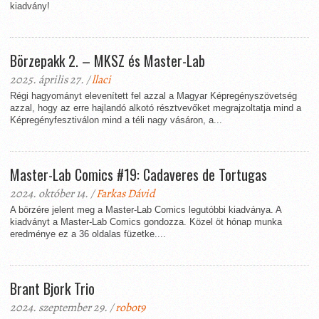
kiadvány!
Börzepakk 2. – MKSZ és Master-Lab
2025. április 27. /
llaci
Régi hagyományt elevenített fel azzal a Magyar Képregényszövetség
azzal, hogy az erre hajlandó alkotó résztvevőket megrajzoltatja mind a
Képregényfesztiválon mind a téli nagy vásáron, a...
Master-Lab Comics #19: Cadaveres de Tortugas
2024. október 14. /
Farkas Dávid
A börzére jelent meg a Master-Lab Comics legutóbbi kiadványa. A
kiadványt a Master-Lab Comics gondozza. Közel öt hónap munka
eredménye ez a 36 oldalas füzetke....
Brant Bjork Trio
2024. szeptember 29. /
robot9