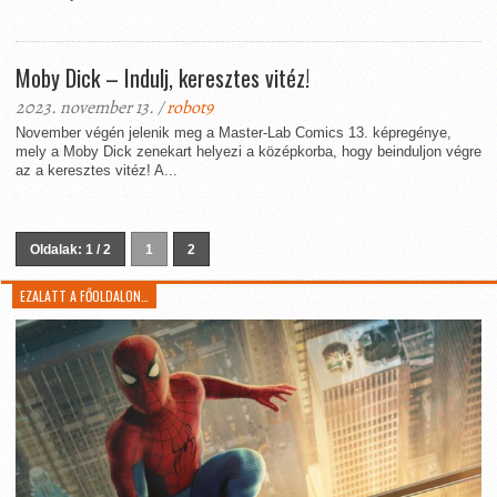
Moby Dick – Indulj, keresztes vitéz!
2023. november 13. /
robot9
November végén jelenik meg a Master-Lab Comics 13. képregénye,
mely a Moby Dick zenekart helyezi a középkorba, hogy beinduljon végre
az a keresztes vitéz! A...
Oldalak: 1 / 2
1
2
EZALATT A FŐOLDALON…