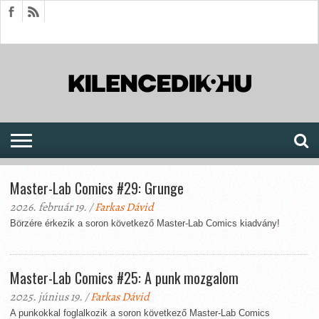
HÍREK
CIKKEK
MEGJELENÉSEK
AKTUÁLIS
SAJTÓARCHÍVUM
FÓRUM
SOROZATOK
Master-Lab Comics #29: Grunge
2026. február 19. /
Farkas Dávid
Börzére érkezik a soron következő Master-Lab Comics kiadvány!
Master-Lab Comics #25: A punk mozgalom
2025. június 19. /
Farkas Dávid
A punkokkal foglalkozik a soron következő Master-Lab Comics