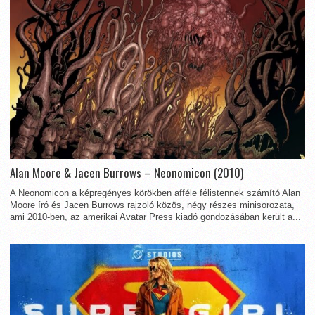
Alan Moore & Jacen Burrows – Neonomicon (2010)
A Neonomicon a képregényes körökben afféle félistennek számító Alan
Moore író és Jacen Burrows rajzoló közös, négy részes minisorozata,
ami 2010-ben, az amerikai Avatar Press kiadó gondozásában került a...