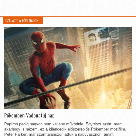
EZALATT A FŐOLDALON…
Pókember: Vadonatúj nap
Papíron pedig nagyon nem kellene működnie. Egyrészt azért, mert
akárhogy is nézem, ez a kilencedik élőszereplős Pókember mozifilm.
Peter Parkert már számtalanszor láttuk a nagyvásznon, amint