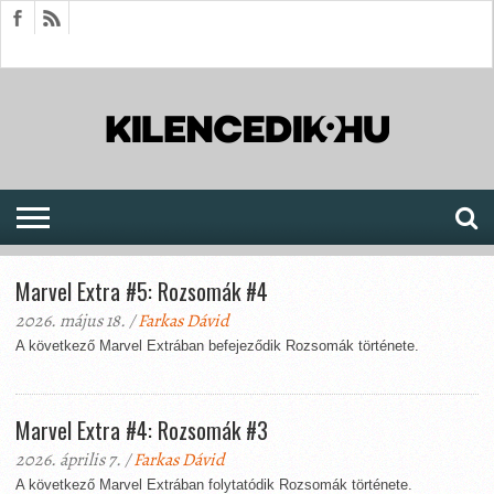
HÍREK
CIKKEK
MEGJELENÉSEK
AKTUÁLIS
SAJTÓARCHÍVUM
FÓRUM
SOROZATOK
Marvel Extra #5: Rozsomák #4
2026. május 18. /
Farkas Dávid
A következő Marvel Extrában befejeződik Rozsomák története.
Marvel Extra #4: Rozsomák #3
2026. április 7. /
Farkas Dávid
A következő Marvel Extrában folytatódik Rozsomák története.