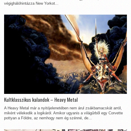
végighálóhintázza New Yorkot...
Kultklasszikus kalandok – Heavy Metal
A Heavy Metal már a nyitójelenetében nem árul zsákbamacskát arról,
miként vélekedik a logikáról. Amikor ugyanis a világűrből egy Corvette
pottyan a Földre, az nemhogy nem ég szénné, de...