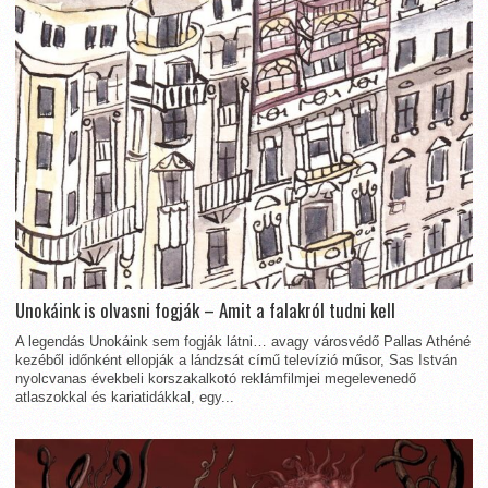
Unokáink is olvasni fogják – Amit a falakról tudni kell
A legendás Unokáink sem fogják látni… avagy városvédő Pallas Athéné
kezéből időnként ellopják a lándzsát című televízió műsor, Sas István
nyolcvanas évekbeli korszakalkotó reklámfilmjei megelevenedő
atlaszokkal és kariatidákkal, egy...