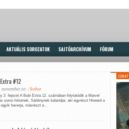
AKTUÁLIS SOROZATOK
SAJTÓARCHÍVUM
FÓRUM
EZALAT
 Extra #12
 november 30. /
kobor
y 3. fejezet A Bubi Extra 12. számában folytatódik a Marvel
us sorsú hősének, Sárlénynek kalandjai, aki egyrészt Howard a
egyik haverja, másrészt a...