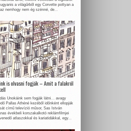
ugyanis a világűrből egy Corvette pottyan a
 az nemhogy nem ég szénné, de...
nk is olvasni fogják – Amit a falakról
kell
dás Unokáink sem fogják látni… avagy
dő Pallas Athéné kezéből időnként ellopják
sát című televízió műsor, Sas István
nas évekbeli korszakalkotó reklámfilmjei
enedő atlaszokkal és kariatidákkal, egy...