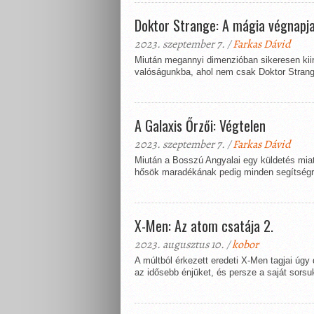
Doktor Strange: A mágia végnapja
2023. szeptember 7. /
Farkas Dávid
Miután megannyi dimenzióban sikeresen kiir
valóságunkba, ahol nem csak Doktor Strang
A Galaxis Őrzői: Végtelen
2023. szeptember 7. /
Farkas Dávid
Miután a Bosszú Angyalai egy küldetés miatt
hősök maradékának pedig minden segítségr
X-Men: Az atom csatája 2.
2023. augusztus 10. /
kobor
A múltból érkezett eredeti X-Men tagjai úgy
az idősebb énjüket, és persze a saját sorsuk