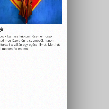
irl
lcock kamasz kriptoni hőse nem csak
 tud meg lézert lőni a szeméből, hanem
ltartani a vállán egy egész filmet. Mert hát
li modora és traumái...