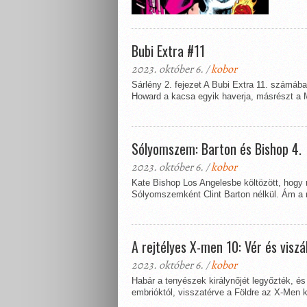
Bubi Extra #11
2023. október 6. /
kobor
Sárlény 2. fejezet A Bubi Extra 11. számába
Howard a kacsa egyik haverja, másrészt a 
Sólyomszem: Barton és Bishop 4.
2023. október 6. /
kobor
Kate Bishop Los Angelesbe költözött, hogy 
Sólyomszemként Clint Barton nélkül. Ám a 
A rejtélyes X-men 10: Vér és viszá
2023. október 6. /
kobor
Habár a tenyészek királynőjét legyőzték, é
embrióktól, visszatérve a Földre az X-Men 