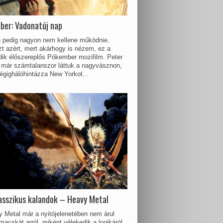
ber: Vadonatúj nap
 pedig nagyon nem kellene működnie.
t azért, mert akárhogy is nézem, ez a
dik élőszereplős Pókember mozifilm. Peter
 már számtalanszor láttuk a nagyvásznon,
égighálóhintázza New Yorkot...
asszikus kalandok – Heavy Metal
 Metal már a nyitójelenetében nem árul
acskát arról, miként vélekedik a logikáról.