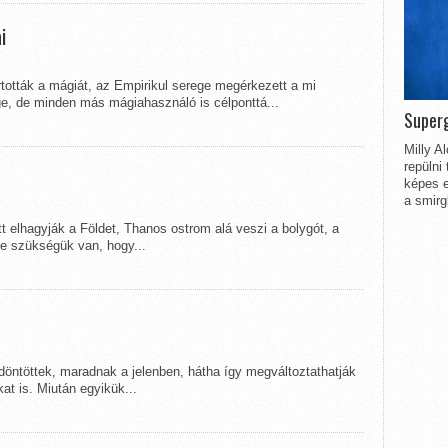
i
tották a mágiát, az Empirikul serege megérkezett a mi
e, de minden más mágiahasználó is célponttá...
Superg
Milly A
repülni
képes e
a smirg
 elhagyják a Földet, Thanos ostrom alá veszi a bolygót, a
e szükségük van, hogy...
 döntöttek, maradnak a jelenben, hátha így megváltoztathatják
at is. Miután egyikük...