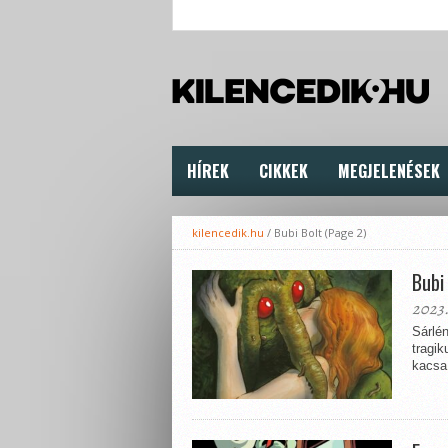
HÍREK
CIKKEK
MEGJELENÉSEK
kilencedik.hu
/
Bubi Bolt
(Page 2)
Bubi
2023.
Sárlén
tragik
kacsa 