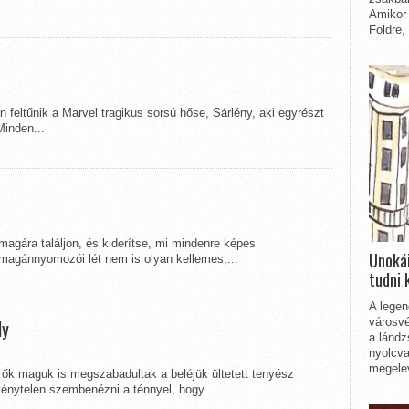
Amikor 
Földre,
n feltűnik a Marvel tragikus sorsú hőse, Sárlény, aki egyrészt
Minden...
magára találjon, és kiderítse, mi mindenre képes
Unokái
magánnyomozói lét nem is olyan kellemes,...
tudni 
A legen
városvé
ly
a lándz
nyolcva
megelev
s ők maguk is megszabadultak a beléjük ültetett tenyész
kénytelen szembenézni a ténnyel, hogy...