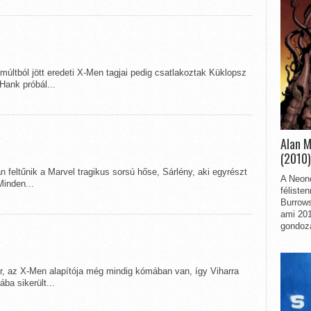
 múltból jött eredeti X-Men tagjai pedig csatlakoztak Küklopsz
Hank próbál...
Alan 
(2010)
n feltűnik a Marvel tragikus sorsú hőse, Sárlény, aki egyrészt
A Neon
Minden...
féliste
Burrows
ami 201
gondozá
er, az X-Men alapítója még mindig kómában van, így Viharra
ba sikerült...