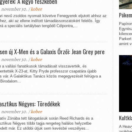
gyerek: A kígyó fészkében
 november 30. /
kobor
Pókem
ari nevű zsoldos nyomait követve Fenegyerek eljutott ahhoz az
ez, aki az ellene indított támadássorozatokért felelős. Így
Papíron
rá a speciális tartályban tengődő Célpontra,...
Egyrész
kilence
Parkert
amint v
esen új X-Men és a Galaxis Őrzői: Jean Grey pere
 november 30. /
kobor
 a vallási fanatikusok támadásait visszaverték, és
ntették X-23-at, Kitty Pryde professzor csapatára újabb
ás vár. A Galaktikus Tanács közös megegyezését felrúgva a
 Birodalom...
asztikus Négyes: Töredékek
 november 30. /
kobor
Kultkl
atív Zónába tett látogatásuk során Reed Richards és a
ztikus Négyes többi tagja rengeteg halálos helyzetbe
A Heavy
edett már. Ez utóbbi útjuk sem kevésbé veszélyes...
zsákbam