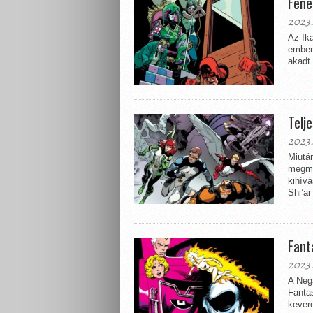
Fene
2023.
Az Ik
emberh
akadt 
Telj
2023.
Miután
megme
kihív
Shi’ar
Fant
2023.
A Neg
Fantas
kever