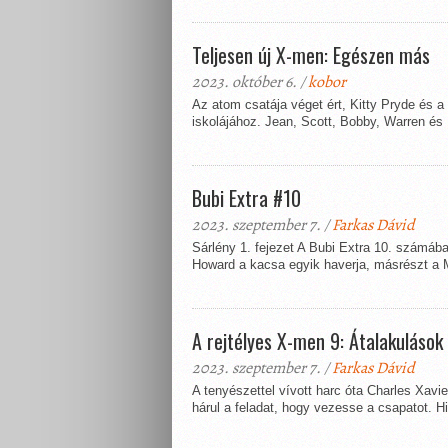
Teljesen új X-men: Egészen más
2023. október 6. /
kobor
Az atom csatája véget ért, Kitty Pryde és a
iskolájához. Jean, Scott, Bobby, Warren és 
Bubi Extra #10
2023. szeptember 7. /
Farkas Dávid
Sárlény 1. fejezet A Bubi Extra 10. számába
Howard a kacsa egyik haverja, másrészt a 
A rejtélyes X-men 9: Átalakulások
2023. szeptember 7. /
Farkas Dávid
A tenyészettel vívott harc óta Charles Xavi
hárul a feladat, hogy vezesse a csapatot. Hiá