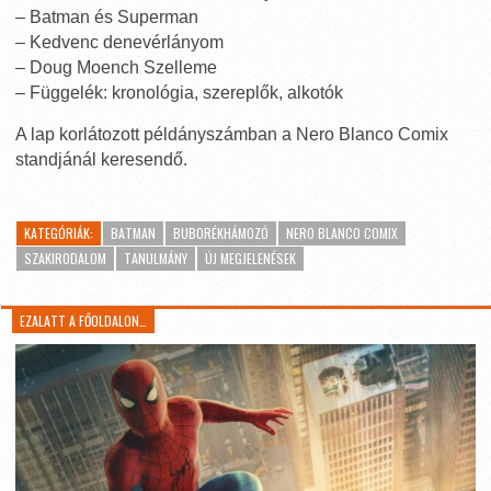
– Batman és Superman
– Kedvenc denevérlányom
– Doug Moench Szelleme
– Függelék: kronológia, szereplők, alkotók
A lap korlátozott példányszámban a Nero Blanco Comix
standjánál keresendő.
KATEGÓRIÁK:
BATMAN
BUBORÉKHÁMOZÓ
NERO BLANCO COMIX
SZAKIRODALOM
TANULMÁNY
ÚJ MEGJELENÉSEK
EZALATT A FŐOLDALON…