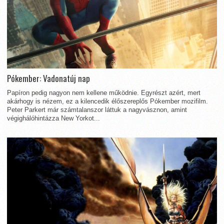
Pókember: Vadonatúj nap
Papíron pedig nagyon nem kellene működnie. Egyrészt azért, mert
akárhogy is nézem, ez a kilencedik élőszereplős Pókember mozifilm.
Peter Parkert már számtalanszor láttuk a nagyvásznon, amint
végighálóhintázza New Yorkot...