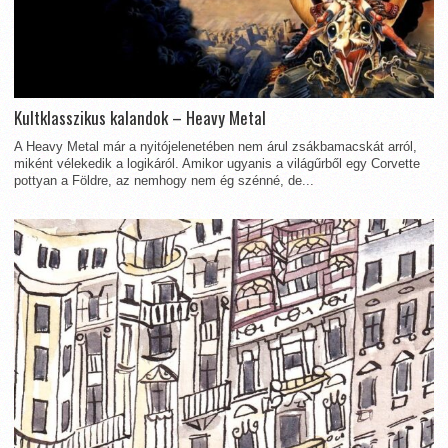
Kultklasszikus kalandok – Heavy Metal
A Heavy Metal már a nyitójelenetében nem árul zsákbamacskát arról,
miként vélekedik a logikáról. Amikor ugyanis a világűrből egy Corvette
pottyan a Földre, az nemhogy nem ég szénné, de...