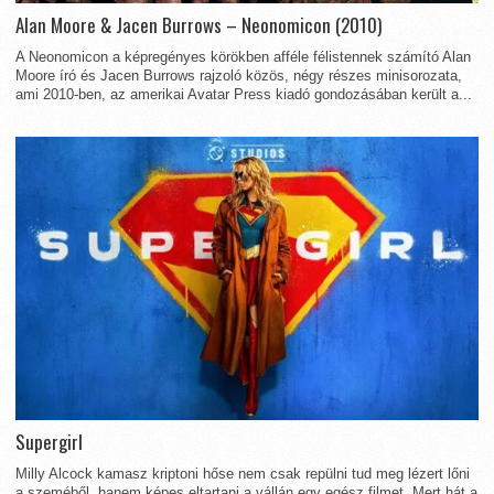
Alan Moore & Jacen Burrows – Neonomicon (2010)
A Neonomicon a képregényes körökben afféle félistennek számító Alan
Moore író és Jacen Burrows rajzoló közös, négy részes minisorozata,
ami 2010-ben, az amerikai Avatar Press kiadó gondozásában került a...
Supergirl
Milly Alcock kamasz kriptoni hőse nem csak repülni tud meg lézert lőni
a szeméből, hanem képes eltartani a vállán egy egész filmet. Mert hát a