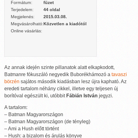
Formátum:
füzet
Terjedelem:
44 oldal
Megjelenés:
2015.03.08.
Megvásárolható:
Közvetlen a kiadótól
Online vásárlás:
Az annak idején szinte pillanatok alatt elkapkodott,
Batmanre fókuszáló negyedik Buborékhámozó a
tavaszi
börzén
sajátos második kiadásban lesz újra kapható. Az
eredeti tartalom néhány cikkel, illetve egy teljesen új
borítóval egészült ki, utóbbit
Fábián István
jegyzi.
A tartalom:
– Batman Magyarországon
– Batman Magyarországon (de tényleg)
– Ami a Hush előtt történt
– Hush: a bizalom és árulás könyve