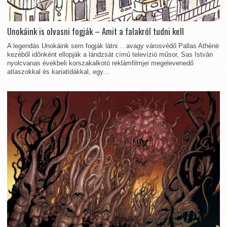
Unokáink is olvasni fogják – Amit a falakról tudni kell
A legendás Unokáink sem fogják látni… avagy városvédő Pallas Athéné
kezéből időnként ellopják a lándzsát című televízió műsor, Sas István
nyolcvanas évekbeli korszakalkotó reklámfilmjei megelevenedő
atlaszokkal és kariatidákkal, egy...