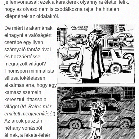
jellemvonással: ezek a karakterek olyannyira élettel telik,
hogy az olvasó nem is csodálkozna rajta, ha hirtelen
kilépnének az oldalakról.
De miért is akarnának
elhagyni a valóságért
cserébe egy ilyen
szárnyaló fantáziával
és hozzáértéssel
megrajzolt világot?
Thomspon minimalista
stílusa tökéletesen
alkalmas arra, hogy egy
kamasz szemein
keresztül láttassa a
világot (
ld. Raina már
említett megjelenítését
).
Az arcok pusztán
néhány vonásból
állnak, a fekete-fehér