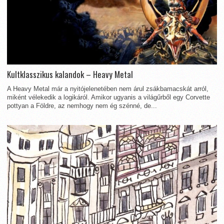
Kultklasszikus kalandok – Heavy Metal
A Heavy Metal már a nyitójelenetében nem árul zsákbamacskát arról,
miként vélekedik a logikáról. Amikor ugyanis a világűrből egy Corvette
pottyan a Földre, az nemhogy nem ég szénné, de...