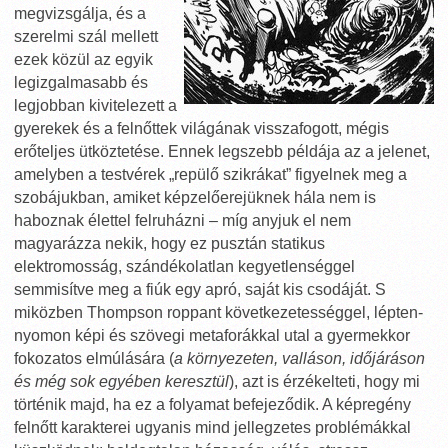
megvizsgálja, és a
szerelmi szál mellett
ezek közül az egyik
legizgalmasabb és
legjobban kivitelezett a
gyerekek és a felnőttek világának visszafogott, mégis
erőteljes ütköztetése. Ennek legszebb példája az a jelenet,
amelyben a testvérek „repülő szikrákat” figyelnek meg a
szobájukban, amiket képzelőerejüknek hála nem is
haboznak élettel felruházni – míg anyjuk el nem
magyarázza nekik, hogy ez pusztán statikus
elektromosság, szándékolatlan kegyetlenséggel
semmisítve meg a fiúk egy apró, saját kis csodáját. S
miközben Thompson roppant következetességgel, lépten-
nyomon képi és szövegi metaforákkal utal a gyermekkor
fokozatos elmúlására (
a környezeten, valláson, időjáráson
és még sok egyében keresztül
), azt is érzékelteti, hogy mi
történik majd, ha ez a folyamat befejeződik. A képregény
felnőtt karakterei ugyanis mind jellegzetes problémákkal