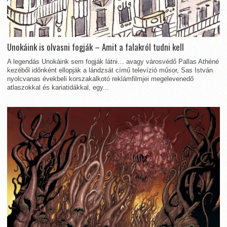
Unokáink is olvasni fogják – Amit a falakról tudni kell
A legendás Unokáink sem fogják látni… avagy városvédő Pallas Athéné
kezéből időnként ellopják a lándzsát című televízió műsor, Sas István
nyolcvanas évekbeli korszakalkotó reklámfilmjei megelevenedő
atlaszokkal és kariatidákkal, egy...