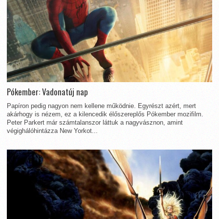
Pókember: Vadonatúj nap
Papíron pedig nagyon nem kellene működnie. Egyrészt azért, mert
akárhogy is nézem, ez a kilencedik élőszereplős Pókember mozifilm.
Peter Parkert már számtalanszor láttuk a nagyvásznon, amint
végighálóhintázza New Yorkot...