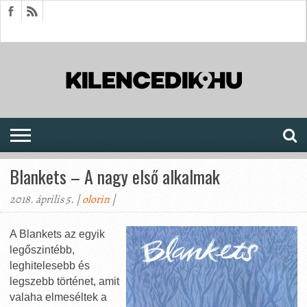
HÍREK
CIKKEK
MEGJELENÉSEK
AKTUÁLIS
SAJTÓARCHÍVUM
FÓRUM
SOROZATOK
Blankets – A nagy első alkalmak
2018. április 5. |
olorin
|
A Blankets az egyik
legőszintébb,
leghitelesebb és
legszebb történet, amit
valaha elmeséltek a