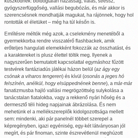
küszködnek: boldogtalan házasság, válás, stressz,
gyógyszerfüggőség, vallási begubózás, és már akkor is
szerencsésnek mondhatják magukat, ha rájönnek, hogy hol
rontották el életüket – még ha túl későn is.
Említésre méltók még azok, a cselekmény menetéből a
gyermekkorba rendre visszatérő flashbackek, amik
erőteljes hangulati elemekként fokozzák az összhatást, és
a karaktereket is plusz élettel töltik meg. Ilyenek a
nagyszerűen bemutatott kapcsolattal egymáshoz fűzött
testvérek fantáziadús játékai házon belül (
az ágy egy
csónak a viharos tengeren
) és kívül (
osonás a jeges hó
felszínén, anélkül, hogy elsüppednének benne
), a már-már
fanatizmusba hajló vallási megrögzöttség sulykolása a
tanácstalan fiatalokba, vagy a rekkenő nyári hőség és a
dermesztő téli hideg napjainak ábrázolása. És nem
mehetünk el a mellékszereplők kidolgozottsága mellett
sem: mindenki, aki pár panelnél többet szerepel a
képregényben, igazi egyéniség, egy-két látványosan jól
megírt, és pár finoman, szinte észrevétlenül meghúzott