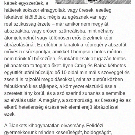
képek egyszerűek, a
hátterek sokszor elnagyoltak, vagy üresek, esetleg
feketével kitöltöttek, mégis az egésznek van egy
realisztikusság érzete – már amikor nem megy át
absztraktba, vagy erősen szürreálisba, mint néhány
álomjelenetnél vagy különösen erős érzelmek képi
ábrázolásánál. Ez utóbbi pillanatok a képregény abszolút
művészi csúcspontjai, amikkel Thompson bölcs módon
nem bánik túl bőkezűen, és inkább csak az igazán fontos
pillanatokra tartogatja őket. Ilyen Craig és Raina kéthetes
együttlét utáni búcsúja: bő 10 oldal minimális szöveggel és
zseniális rajzolói megoldásokkal, mint az autóút közben
felbukkanó kies tájképek, a környezet elszürkülése a
szeretett lány körül, és a szó szerinti zuhanás a semmibe
az elválás után. A magány, a szomorúság, az üresség és az
elkerülhetetlenség érzésének elemi erejű ábrázolásai
ezek.
A Blankets kihagyhatatlan olvasmány. Felidézi
gyermekkorunk minden keserűségét, boldogságát,