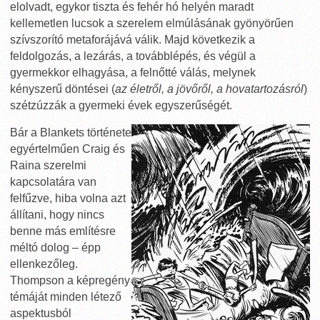
elolvadt, egykor tiszta és fehér hó helyén maradt
kellemetlen lucsok a szerelem elmúlásának gyönyörűen
szívszorító metaforájává válik. Majd következik a
feldolgozás, a lezárás, a továbblépés, és végül a
gyermekkor elhagyása, a felnőtté válás, melynek
kényszerű döntései (
az életről, a jövőről, a hovatartozásról
)
szétzúzzák a gyermeki évek egyszerűségét.
Bár a Blankets története
egyértelműen Craig és
Raina szerelmi
kapcsolatára van
felfűzve, hiba volna azt
állítani, hogy nincs
benne más említésre
méltó dolog – épp
ellenkezőleg.
Thompson a képregény
témáját minden létező
aspektusból