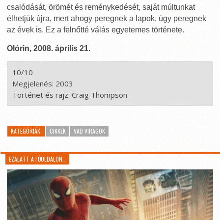
csalódását, örömét és reménykedését, saját múltunkat
élhetjük újra, mert ahogy peregnek a lapok, úgy peregnek
az évek is. Ez a felnőtté válás egyetemes története.
Olórin, 2008. április 21.
10/10

Megjelenés: 2003

KATEGÓRIÁK:
CIKKEK
VAD VIRÁGOK
EZALATT A FŐOLDALON…