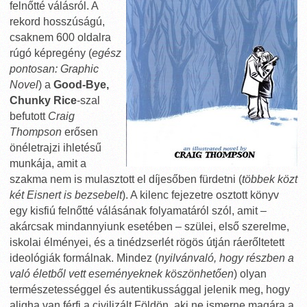
felnőtté válásról. A
rekord hosszúságú,
csaknem 600 oldalra
rúgó képregény (
egész
pontosan: Graphic
Novel
) a
Good-Bye,
Chunky Rice
-szal
befutott
Craig
Thompson
erősen
önéletrajzi ihletésű
munkája, amit a
szakma nem is mulasztott el díjesőben fürdetni (
többek közt
két Eisnert is bezsebelt
). A kilenc fejezetre osztott könyv
egy kisfiú felnőtté válásának folyamatáról szól, amit –
akárcsak mindannyiunk esetében – szülei, első szerelme,
iskolai élményei, és a tinédzserlét rögös útján ráerőltetett
ideológiák formálnak. Mindez (
nyilvánvaló, hogy részben a
való életből vett eseményeknek köszönhetően
) olyan
természetességgel és autentikussággal jelenik meg, hogy
aligha van férfi a civilizált Földön, aki ne ismerne magára a