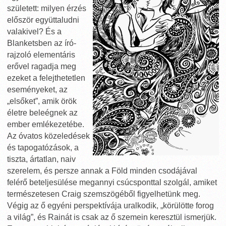
született: milyen érzés
először együttaludni
valakivel? És a
Blanketsben az író-
rajzoló elementáris
erővel ragadja meg
ezeket a felejthetetlen
eseményeket, az
„elsőket”, amik örök
életre beleégnek az
ember emlékezetébe.
Az óvatos közeledések
és tapogatózások, a
tiszta, ártatlan, naiv
szerelem, és persze annak a Föld minden csodájával
felérő beteljesülése megannyi csúcsponttal szolgál, amiket
természetesen Craig szemszögéből figyelhetünk meg.
Végig az ő egyéni perspektívája uralkodik, „körülötte forog
a világ”, és Rainát is csak az ő szemein keresztül ismerjük.