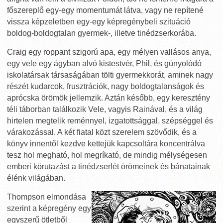
főszereplő egy-egy momentumát látva, vagy ne repítené
vissza képzeletben egy-egy képregénybeli szituáció
boldog-boldogtalan gyermek-, illetve tinédzserkorába.
Craig egy roppant szigorú apa, egy mélyen vallásos anya,
egy vele egy ágyban alvó kistestvér, Phil, és gúnyolódó
iskolatársak társaságában tölti gyermekkorát, aminek nagy
részét kudarcok, frusztrációk, nagy boldogtalanságok és
aprócska örömök jellemzik. Aztán később, egy keresztény
téli táborban találkozik Vele, vagyis Rainával, és a világ
hirtelen megtelik reménnyel, izgatottsággal, szépséggel és
várakozással. A két fiatal közt szerelem szövődik, és a
könyv innentől kezdve kettejük kapcsoltára koncentrálva
tesz hol megható, hol megríkató, de mindig mélységesen
emberi körutazást a tinédzserlét örömeinek és bánatainak
élénk világában.
Thompson elmondása
szerint a képregény egy
egyszerű ötletből