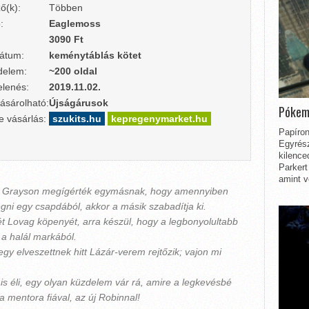
ő(k):
Többen
:
Eaglemoss
3090 Ft
átum:
keménytáblás kötet
delem:
~200 oldal
lenés:
2019.11.02.
ásárolható:
Újságárusok
Pókem
e vásárlás:
szukits.hu
kepregenymarket.hu
Papíron
Egyrész
kilence
Parkert
amint v
ck Grayson megígérték egymásnak, hogy amennyiben
ni egy csapdából, akkor a másik szabadítja ki.
ét Lovag köpenyét, arra készül, hogy a legbonyolultabb
: a halál markából.
gy elveszettnek hitt Lázár-verem rejtőzik; vajon mi
is éli, egy olyan küzdelem vár rá, amire a legkevésbé
 mentora fiával, az új Robinnal!