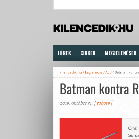
HÍREK
CIKKEK
MEGJELENÉSEK
kilencedik.hu
/
Eaglemoss
/
ALB
/
Batman kontra
Batman kontra R
2019. október 31. |
robot9
|
Cím:
Soroz