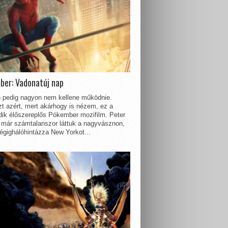
ber: Vadonatúj nap
 pedig nagyon nem kellene működnie.
t azért, mert akárhogy is nézem, ez a
dik élőszereplős Pókember mozifilm. Peter
 már számtalanszor láttuk a nagyvásznon,
égighálóhintázza New Yorkot...