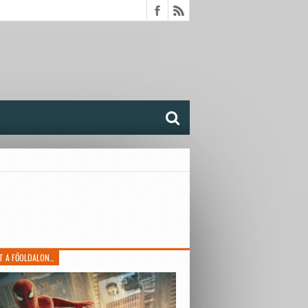
T A FŐOLDALON…