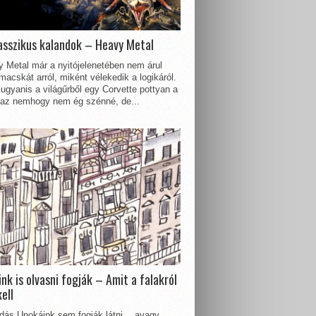
asszikus kalandok – Heavy Metal
 Metal már a nyitójelenetében nem árul
acskát arról, miként vélekedik a logikáról.
ugyanis a világűrből egy Corvette pottyan a
 az nemhogy nem ég szénné, de...
nk is olvasni fogják – Amit a falakról
kell
dás Unokáink sem fogják látni… avagy