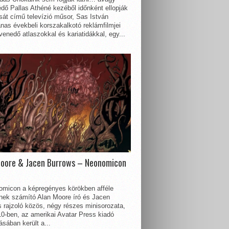
dő Pallas Athéné kezéből időnként ellopják
sát című televízió műsor, Sas István
nas évekbeli korszakalkotó reklámfilmjei
enedő atlaszokkal és kariatidákkal, egy...
Moore & Jacen Burrows – Neonomicon
omicon a képregényes körökben afféle
nnek számító Alan Moore író és Jacen
 rajzoló közös, négy részes minisorozata,
0-ben, az amerikai Avatar Press kiadó
sában került a...