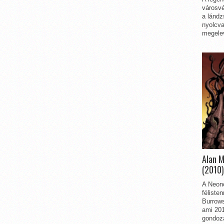
városvé
a lándz
nyolcva
megelev
Alan 
(2010)
A Neon
féliste
Burrows
ami 201
gondozá