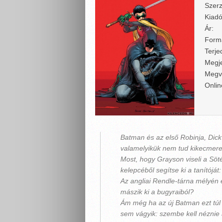
Szerz
Kiadó
Ár:
Form
Terje
Megje
Megv
Onlin
Batman és az első Robinja, Di
valamelyikük nem tud kikecmereg
Most, hogy Grayson viseli a Söt
kelepcéből segítse ki a tanítóját
Az angliai Rendle-tárna mélyén e
mászik ki a bugyraiból?
Ám még ha az új Batman ezt túl 
sem vágyik: szembe kell néznie a