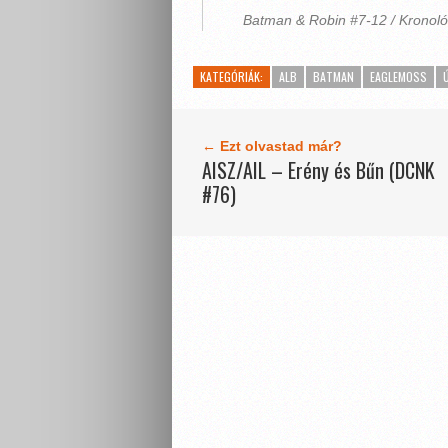
Batman & Robin #7-12 / Kronológ
KATEGÓRIÁK:
ALB
BATMAN
EAGLEMOSS
← Ezt olvastad már?
AISZ/AIL – Erény és Bűn (DCNK
#76)