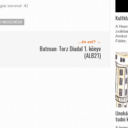
iai sorrend: 41
Kultkl
ÚJ MEGJELENÉSEK
A Heavy
zsákbam
Amikor 
Földre,
...és ezt? →
Batman: Torz Diadal 1. könyv
(ALB21)
Unokái
tudni 
A legen