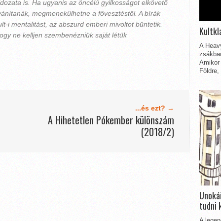
áldozata is. Ha ugyanis az öncélú gyilkosságot elkövető
lvánítanák, megmenekülhetne a fővesztéstől. A bírák
-i mentalitást, az abszurd emberi mivoltot büntetik.
Kultkl
hogy ne kelljen szembenézniük saját létük
A Heavy
zsákbam
Amikor 
Földre,
...és ezt? →
A Hihetetlen Pókember különszám
(2018/2)
Unokái
tudni 
A legen