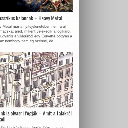
asszikus kalandok – Heavy Metal
 Metal már a nyitójelenetében nem árul
acskát arról, miként vélekedik a logikáról.
ugyanis a világűrből egy Corvette pottyan a
 az nemhogy nem ég szénné, de...
nk is olvasni fogják – Amit a falakról
kell
dás Unokáink sem fogják látni… avagy