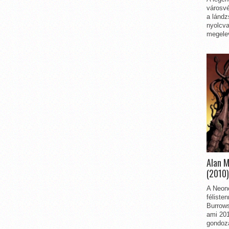
városvé
a lándz
nyolcva
megelev
Alan 
(2010)
A Neon
féliste
Burrows
ami 201
gondozá