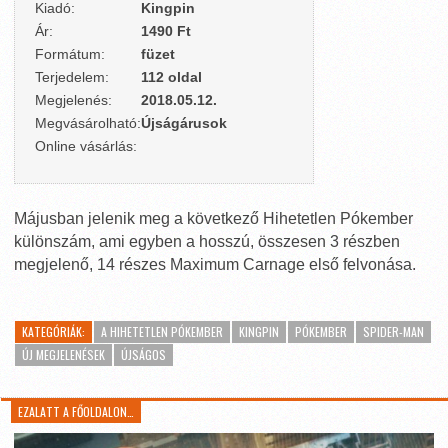
Kiadó:
Kingpin
Ár:
1490 Ft
Formátum:
füzet
Terjedelem:
112 oldal
Megjelenés:
2018.05.12.
Megvásárolható:
Újságárusok
Online vásárlás:
Májusban jelenik meg a következő Hihetetlen Pókember
különszám, ami egyben a hosszú, összesen 3 részben
megjelenő, 14 részes Maximum Carnage első felvonása.
KATEGÓRIÁK:
A HIHETETLEN PÓKEMBER
KINGPIN
PÓKEMBER
SPIDER-MAN
ÚJ MEGJELENÉSEK
ÚJSÁGOS
EZALATT A FŐOLDALON…