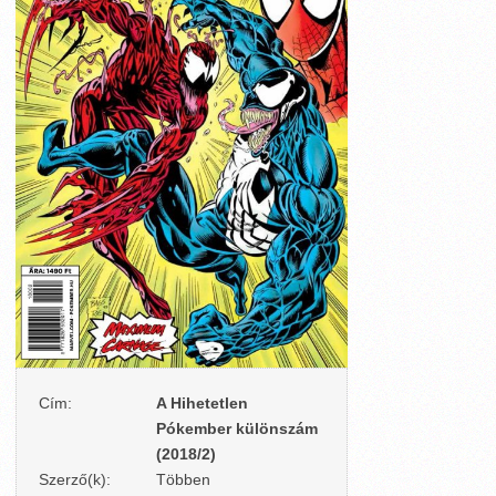
Cím:
A Hihetetlen
Pókember különszám
(2018/2)
Szerző(k):
Többen