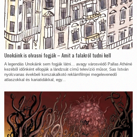
Unokáink is olvasni fogják – Amit a falakról tudni kell
A legendás Unokáink sem fogják látni… avagy városvédő Pallas Athéné
kezéből időnként ellopják a lándzsát című televízió műsor, Sas István
nyolcvanas évekbeli korszakalkotó reklámfilmjei megelevenedő
atlaszokkal és kariatidákkal, egy...