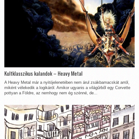
Kultklasszikus kalandok – Heavy Metal
A Heavy Metal már a nyitójelenetében nem árul zsákbamacskát arról,
miként vélekedik a logikáról. Amikor ugyanis a világűrből egy Corvette
pottyan a Földre, az nemhogy nem ég szénné, de...