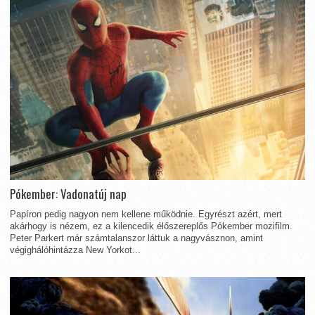
Pókember: Vadonatúj nap
Papíron pedig nagyon nem kellene működnie. Egyrészt azért, mert
akárhogy is nézem, ez a kilencedik élőszereplős Pókember mozifilm.
Peter Parkert már számtalanszor láttuk a nagyvásznon, amint
végighálóhintázza New Yorkot...