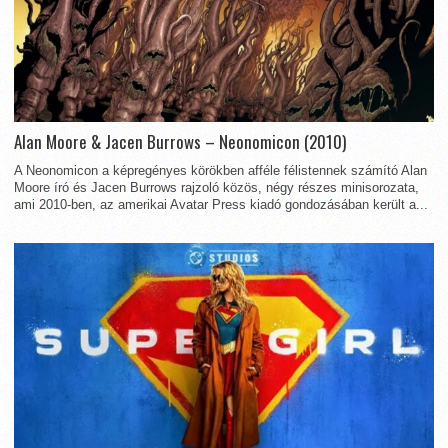
Alan Moore & Jacen Burrows – Neonomicon (2010)
A Neonomicon a képregényes körökben afféle félistennek számító Alan
Moore író és Jacen Burrows rajzoló közös, négy részes minisorozata,
ami 2010-ben, az amerikai Avatar Press kiadó gondozásában került a...