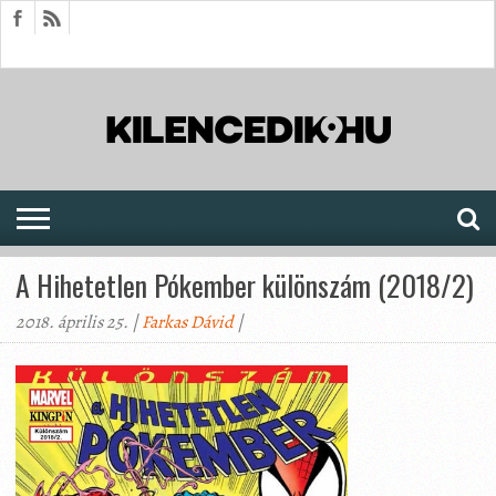
HÍREK
CIKKEK
MEGJELENÉSEK
AKTUÁLIS
SAJTÓARCHÍVUM
FÓRUM
SOROZATOK
A Hihetetlen Pókember különszám (2018/2)
2018. április 25. |
Farkas Dávid
|